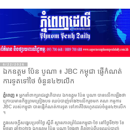
6/22/2026
ឯកឧត្តម ប៉ែន បូណា ៖ JBC កម្ពុជា ផ្ញើកំណត់
ការទូតទៅថៃ ចំនួន៤២លើក
ភ្នំពេញ ៖
អ្នកនាំពាក្យរាជរដ្ឋាភិបាល ឯកឧត្តម ប៉ែន បូណា បានលើកឡើងថា
ក្រោយមានកិច្ចព្រមព្រៀងបទ ឈប់បាញ់ទាំង២លើករួចមក គណៈកម្មការ
JBC របស់កម្ពុជា បានផ្ញើកំណត់ការទូត ទៅភាគីថៃរហូតដល់ចំនួន៤២លើក
។
ក្នុងសេចក្តីសង្ខេបប្រចាំថ្ងៃ ស្តីពី ស្ថានភាពព្រំដែនកម្ពុជា-ថៃ នៅថ្ងៃទី២២ ខែ
មិថុនា ឆ្នាំ២០២៦ ឯកឧត្តម ប៉ែន បូណា ថ្លែងថា គិតចាប់ពីបទឈប់បាញ់