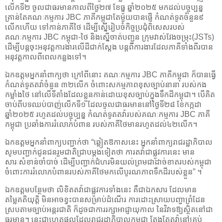
លើកទី២ ចូលជាធរមានកាលពីថ្ងៃ២៧ ខែធ្នូ ឆ្នាំ២០២៥ មកដល់បច្ចុប្បន្ន
គ្រាន់តែគណៈកម្មការ JBC ភាគីកម្ពុជាតែមួយបានផ្ញើ កំណត់ទូតចំនួន៩
លើកហើយ ទៅកាន់ភាគីថៃ ដើម្បីស្នើរៀបចំកិច្ចប្រជុំពិសេសរបស់
គណៈកម្មការ JBC កម្ពុជា-ថៃ និងស្នើចាត់បញ្ជូន ក្រុមវាស់វែងចម្រុះ(JSTs)
ដើម្បីបន្តចុះអនុវត្តការងារលើដីជាក់ស្តែង បន្តពីការងារដែលភាគីទាំងពីរបាន
អនុវត្តកាលពីពេលកន្លងទៅ។
ឯកឧត្តមអ្នកនាំពាក្យថា ក្រៅពីនោះ គណៈកម្មការ JBC ភាគីកម្ពុជា ក៏បានធ្វើ
កំណត់ទូតតវ៉ាចំនួន ៣២លើក ចំពោះសកម្មភាពខុសច្បាប់នានា របស់កង
កម្លាំងថៃ នៅលើទីតាំងដែលខ្លួនកាន់ដោយខុសច្បាប់ក្នុងទឹកដីកម្ពុជា។ បើគិត
ចាប់ពីបទឈប់បាញ់លើកទី១ ដែលចូលជាធរមាននៅថ្ងៃទី២៨ ខែកក្កដា
ឆ្នាំ២០២៥ រហូតដល់បច្ចុប្បន្ន កំណត់ទូតតវ៉ារបស់គណៈកម្មការ JBC ភាគី
កម្ពុជា ប្រឆាំងការរំលោភបំពាន របស់ភាគីថៃមានរហូតដល់៤២លើក។
ឯកឧត្តមអ្នកនាំពាក្យបញ្ជាក់ថា “ឆ្លៀតឱកាសនេះ អ្នកនាំពាក្យរាជរដ្ឋាភិបាល
សូមបញ្ជាក់ជូនជនរួមជាតិជ្រាបម្តងទៀតថា ការតវ៉ាជាផ្លូវការនេះ មាន
សារៈសំខាន់ចាំបាច់ ដើម្បីបញ្ជាក់ជំហរមិនយល់ព្រមជាដាច់ខាតរបស់កម្ពុជា
ចំពោះការរំលោភបំពានរបស់ភាគីថៃមកលើបូរណភាពទឹកដីរបស់ខ្លួន” ។
ឯកឧត្តមបន្ថែមថា លិខិតតវ៉ាជាផ្លូវការទាំងនេះ គឺជាឯកសារ ដែលមាន
តម្លៃគតិយុត្តិ មិនអាចខ្វះបានសម្រាប់ដំណើរ ការដោះស្រាយបញ្ហាព្រំដែន
ស្របតាមច្បាប់អន្តរជាតិ ក៏ដូចជាការរក្សាអាជ្ញាយុកាល នៃវិវាទឱ្យស្ថិតនៅជា
ធរមាន។ នេះជាហេតុផលដែលរាជរដ្ឋាភិបាលកម្ពុជា តែងតែតវ៉ានៅគ្រប់