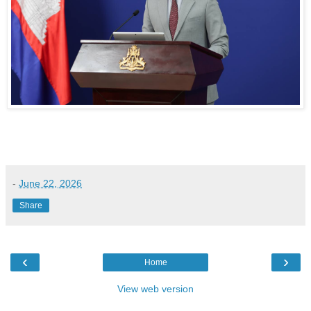
-
June 22, 2026
Share
‹
›
Home
View web version