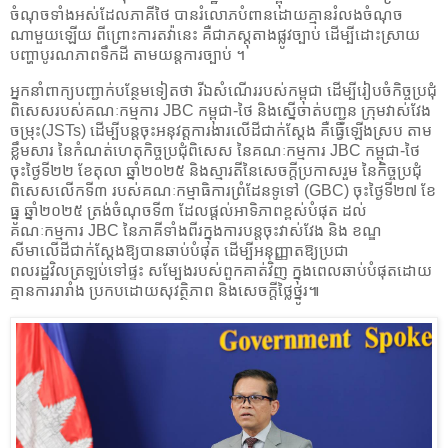
ចំណុចទាំងអស់ដែលភាគីថៃ បានរំលោភបំពានដោយគ្មានរំលងចំណុច
ណាមួយឡើយ ពីព្រោះការតវ៉ានេះ គឺជាភស្តុតាងផ្លូវច្បាប់ ដើម្បីដោះស្រាយ
បញ្ហាបូរណភាពទឹកដី តាមយន្តការច្បាប់ ។
អ្នកនាំពាក្យបញ្ជាក់បន្ថែមទៀតថា រីឯសំណើររបស់កម្ពុជា ដើម្បីរៀបចំកិច្ចប្រជុំ
ពិសេសរបស់គណៈកម្មការ JBC កម្ពុជា-ថៃ និងស្នើចាត់បញ្ជូន ក្រុមវាស់វែង
ចម្រុះ(JSTs) ដើម្បីបន្តចុះអនុវត្តការងារលើដីជាក់ស្តែង គឺធ្វើឡើងស្រប តាម
ខ្លឹមសារ នៃកំណត់ហេតុកិច្ចប្រជុំពិសេស នៃគណៈកម្មការ JBC កម្ពុជា-ថៃ
ចុះថ្ងៃទី២២ ខែតុលា ឆ្នាំ២០២៥ និងស្មារតីនៃសេចក្តីប្រកាសរួម នៃកិច្ចប្រជុំ
ពិសេសលើកទី៣ របស់គណៈកម្មាធិការព្រំដែនទូទៅ (GBC) ចុះថ្ងៃទី២៧ ខែ
ធ្នូ ឆ្នាំ២០២៥ ត្រង់ចំណុចទី៣ ដែលផ្តល់អាទិភាពខ្ពស់បំផុត ដល់
គណៈកម្មការ JBC នៃភាគីទាំងពីរក្នុងការបន្តចុះវាស់វែង និង ខណ្ឌ
សីមាលើដីជាក់ស្តែងឱ្យបានឆាប់បំផុត ដើម្បីអនុញ្ញាតឱ្យប្រជា
ពលរដ្ឋវិលត្រឡប់ទៅផ្ទះ សម្បែងរបស់ពួកគាត់វិញ ក្នុងពេលឆាប់បំផុតដោយ
គ្មានការរារាំង ប្រកបដោយសុវត្ថិភាព និងសេចក្តីថ្លៃថ្នូរ៕