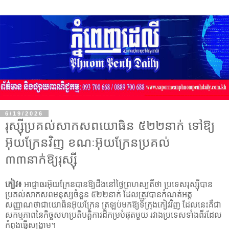
6/19/2026
រុស្ស៊ីប្រគល់សាកសពយោធិន ៥២២នាក់ ទៅឱ្យ
អ៊ុយក្រែនវិញ ខណៈអ៊ុយក្រែនប្រគល់
៣៣នាក់ឱ្យរុស្ស៊ី
កៀវ៖
អាជ្ញាធរអ៊ុយក្រែនបានឱ្យដឹងនៅថ្ងៃព្រហស្បតិ៍ថា ប្រទេសរុស្ស៊ីបាន
ប្រគល់សាកសពមនុស្សចំនួន ៥២២នាក់ ដែលត្រូវបានកំណត់អត្ត
សញ្ញាណថាជាយោធិនអ៊ុយក្រែន ត្រឡប់មកឱ្យទីក្រុងកៀវវិញ ដែលនេះគឺជា
សកម្មភាពនៃកិច្ចសហប្រតិបត្តិការដ៏កម្របំផុតមួយ រវាងប្រទេសទាំងពីរដែល
កំពុងធ្វើសង្គ្រាម។