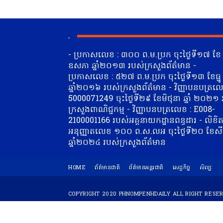
.
- ប្រកាសលេខ : ៣០០ ព.ម.ប្រក ចុះថ្ងៃទី១៧ ខែ
ឧសភា ឆ្នាំ២០១៣ របស់ក្រសួងព័ត៌មាន -
ប្រកាសលេខ : ៥២៧ ព.ម.ប្រក ចុះថ្ងៃទី១៣ ខែធ្នូ
ឆ្នាំ២០១៦ របស់ក្រសួងព័ត៌មាន - វិញ្ញាបនបត្រលេ
5000071249 ចុះថ្ងៃទី២៩ ខែមិថុនា​ ឆ្នាំ ២០២១
ក្រសួងពាណិជ្ជកម្ម - វិញ្ញាបនបត្រលេខ : E008-
2100001166 របស់អគ្គនាយកដ្ឋានពន្ធដារ - លិខិ
អនុញ្ញាតលេខ ១០០ ព.ស.លអ ចុះថ្ងៃទី២០ ខែស
ឆ្នាំ២០២៤ របស់ក្រសួងព័ត៌មាន
HOME
ព័ត៌មានជាតិ
ព័ត៌មានអន្តរជាតិ
សេដ្ឋកិច្ច
សិល្បៈ
COPYRIGHT 2020
PHNOMPENHDAILY
ALL RIGHT RESE