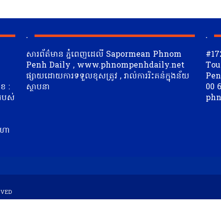
.
.
សារព័ត៌មាន ភ្នំពេញដេលី Sapormean Phnom
#17
Penh Daily , www.phnompenhdaily.net
Tou
ផ្សាយដោយការទទួលខុសត្រូវ , រាល់ការរិះគន់ក្នុងន័យ
Penh
ខ :
ស្ថាបនា
00 6
 របស់
phn
ត
ីហា
RVED