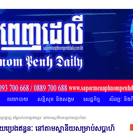
នយោបាយ
សន្តិសុខ និងសង្គម
សេដ្ឋកិច្ច
សិល្បៈ និង
កម្មបង្ហាញ តម្លៃលក់រាយប្រេងឥន្ធនៈ នៅតាមស្ថានីយសម្រាប់សប្តាហ៍នេះ
រាយប្រេងឥន្ធនៈ នៅតាមស្ថានីយសម្រាប់សប្តាហ៍