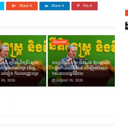
Share it
Share it
Pin it
ព័ត៌មានជាតិ
ិបតី ក្រើនរំលឹកគ្រឹះស្ថាន
សម្តេចធិបតី ហ៊ុន ម៉ាណែត ឱ្យបន្តលើក
ម្លាក់គុណភាពសិក្សា ដើម្ប
កម្ពស់ការអប់រំឌីជីថល ដើម្បីរួមចំណែក
 អត់រៀន ក៏បានសញ្ញាបត្រ
កសាងពលរដ្ឋឌីជីថល
 06, 2026
August 06, 2026