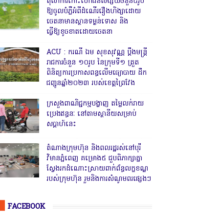
តុលាការកោះហៅជនសង្ស័យចំនួន៥រូប
ឱ្យចូលបំភ្លឺអំពីដំណើររឿងហិង្សាដោយ
ចេតនាមានស្ថានទម្ងន់ទោស និង
ធ្វើឱ្យខូចខាតដោយចេតនា
ACU : ករណី ឯម សុខសុវណ្ណ ប្ដឹងមន្ត្រី
រាជការចំនួន ១០រូប នៃក្រុមទី១ ត្រួត
ពិនិត្យការប្រកាសពន្ធលើមធ្យោបាយ ដឹក
ជញ្ជូនឆ្នាំ២០២៣ របស់ខេត្តព្រៃវែង
ក្រសួងពាណិជ្ជកម្មបង្ហាញ តម្លៃលក់រាយ
ប្រេងឥន្ធនៈ នៅតាមស្ថានីយសម្រាប់
សប្តាហ៍នេះ
តំណាងក្រុមហ៊ុន និងពលរដ្ឋរស់នៅបុរី
វិមានភ្នំពេញ គម្រោង៥ ជួបពិភាក្សាគ្នា
ស្វែងរកដំណោះស្រាយពាក់ព័ន្ធលក្ខខណ្ឌ
របស់ក្រុមហ៊ុន រួមនិងការសំណូមពរផ្សេងៗ
FACEBOOK