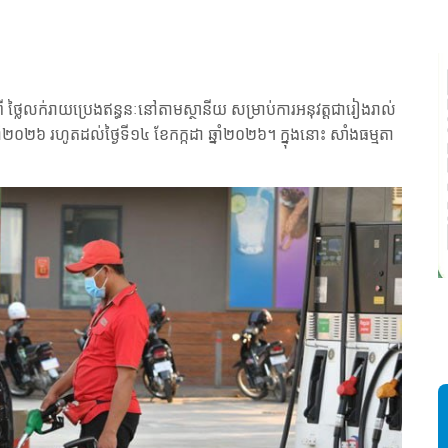
ពី ថ្លៃលក់រាយប្រេងឥន្ធនៈនៅតាមស្ថានីយ សម្រាប់ការអនុវត្តជារៀងរាល់
ាំ២០២៦ រហូតដល់ថ្ងៃទី១៤ ខែកក្កដា ឆ្នាំ២០២៦។ ក្នុងនោះ សាំងធម្មតា
ស
ដ