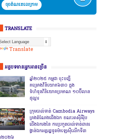
ចុចតំណតេលេក្រាម
TRANSLATE
Powered by
Translate
អត្ថបទមានអ្នកអានច្រើន
ឆ្នាំ២០២៥ កម្ពុជា ចុះបញ្ជី
គម្រោងវិនិយោគ៦៣០ ក្នុង
ទំហំទុនវិនិយោគប្រមាណ ១០ប៊ីលាន
ដុល្លារ
ក្រុមបាល់ទាត់ Cambodia Airways
គ្រងតំណែងជើងឯក ខណៈអាស៊ីអឺរ៉ុប
ជើងឯករងនៃ ការប្រកួតបាល់ទាត់ពានរ
ង្វាន់ឯកអគ្គរដ្ឋទូតម៉ាឡេស៊ីលើកទី៣
្នាំ២០២៦