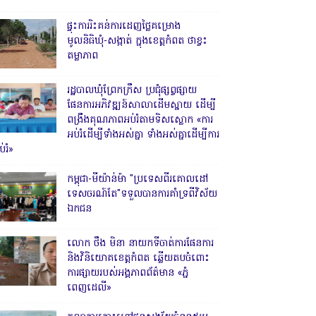
ផ្ទុះការរិះគន់ការដេញថ្លៃគម្រោង
មូលនិធិឃុំ-សង្កាត់ ក្នុងខេត្តកំពត ថាខ្វះ
តម្លាភាព
រដ្ឋបាលឃុំព្រែកក្រឹស ប្រជុំផ្សព្វផ្សាយ
ផែនការអភិវឌ្ឍន៍សាលាដើមស្នាយ ដើម្បី
ពង្រឹងគុណភាពអប់រំតាមទិសស្លោក «ការ
អប់រំដើម្បីទាំងអស់គ្នា ទាំងអស់គ្នាដើម្បីការ
់រំ»
កម្ពុជា-មីយ៉ាន់ម៉ា "ប្រទេសពីរគោលដៅ
ទេសចរណ៍តែ"ទទួលបានការគាំទ្រពីវិស័យ
ឯកជន
លោក ថឹង មិនា នាយកទីចាត់ការផែនការ
និងវិនិយោគខេត្តកំពត ឆ្លើយតបចំពោះ
ការផ្សាយរបស់អង្គភាពព័ត៌មាន «ភ្នំ
ពេញដេលី»