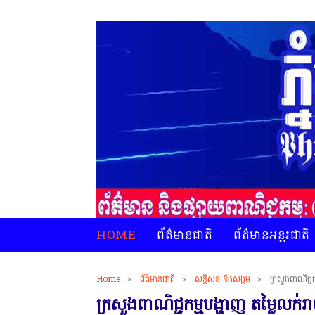
HOME
ព័ត៌មានជាតិ
ព័ត៌មានអន្តរជាតិ
Home
>
ព័ត៌មានជាតិ
>
សន្តិសុខ និងសង្គម
>
ក្រសួងពាណិជ្ជ
ក្រសួងពាណិជ្ជកម្មបង្ហាញ តម្លៃលក់