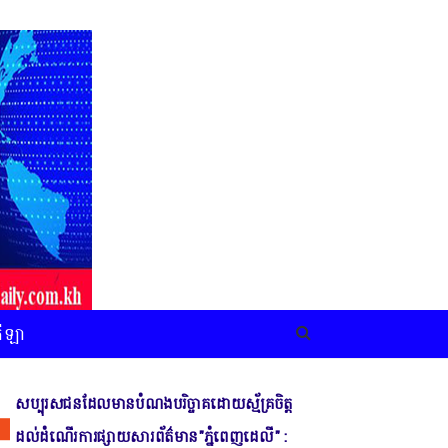
កីឡា
សប្បុរសជនដែលមានបំណងបរិច្ចាគដោយស្ម័គ្រចិត្ត
ដល់ដំណើរការផ្សាយសារព័ត៌មាន"ភ្នំពេញដេលី" :