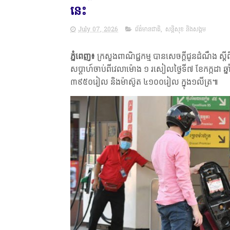
នេះ
July 07, 2026
ព័ត៌មានជាតិ
,
សន្តិសុខ និងសង្គម
ភ្នំពេញ៖
ក្រសួងពាណិជ្ជកម្ម បានសេចក្តីជូនដំណឹង ស្តី
សប្ដាហ៍ចាប់ពីវេលាម៉ោង ១ រសៀលថ្ងៃទី៧ ខែកក្កដា ឆ្ន
៣៩៥០រៀល និងម៉ាស៊ូត ៤១០០រៀល ក្នុង១លីត្រ៕