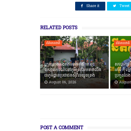
SHARE THIS
Share it
Tweet
RELATED POSTS
ព័ត៌មានជាតិ
ព័ត៌មានជាតិ
ក្រុមអ្នកសង្កេតការណ៍អាស៊ាន ចុះ
សម្ដេចបវរធ
សង្កេតការណ៍នៅភូមិស្រអែមខាងជើង
អប់រំ កុំទ
ជាភូមិដ្ឋានប្រជាជនស៊ីវិលស្លូតត្រង់
ប្រកួតជែង
August 06, 2026
August
POST A COMMENT