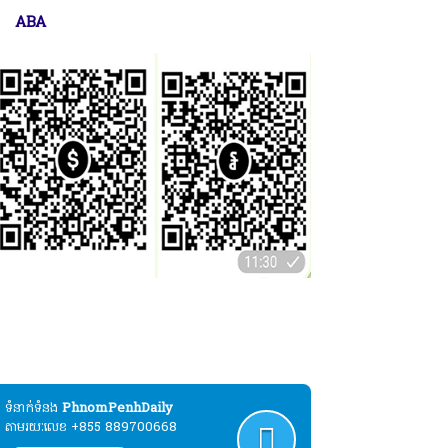
ABA
ប្បុរសជនដែលមានបំណងបរិច្ចាគដោយស្ម័គ្រចិត្ត
ល់ដំណើរការផ្សាយសារព័ត៌មាន"ភ្នំពេញដេលី" :
ABA
ទំនាក់ទំនង​​
PhnomPenhDaily
តាមរយៈលេខ +855 889700668