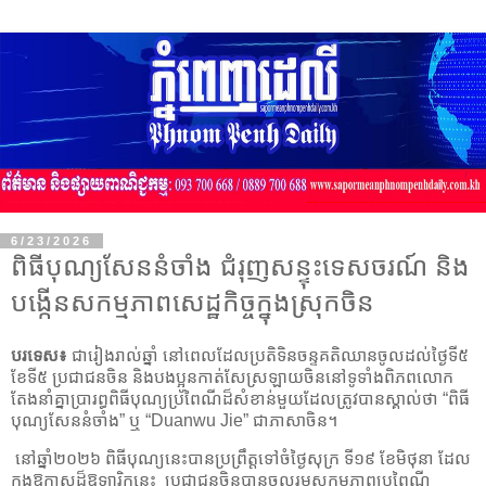
6/23/2026
ពិធីបុណ្យសែននំចាំង ជំរុញសន្ទុះទេសចរណ៍ និង
បង្កើនសកម្មភាពសេដ្ឋកិច្ចក្នុងស្រុកចិន
បរទេស៖
ជារៀងរាល់ឆ្នាំ នៅពេលដែលប្រតិទិនចន្ទគតិឈានចូលដល់ថ្ងៃទី៥
ខែទី៥ ប្រជាជនចិន និងបងប្អូនកាត់សែស្រឡាយចិននៅទូទាំងពិភពលោក
តែងនាំគ្នាប្រារព្ធពិធីបុណ្យប្រពៃណីដ៏សំខាន់មួយដែលត្រូវបានស្គាល់ថា “ពិធី
បុណ្យសែននំចាំង” ឬ “Duanwu Jie” ជាភាសាចិន។
នៅឆ្នាំ២០២៦ ពិធីបុណ្យនេះបានប្រព្រឹត្តទៅចំថ្ងៃសុក្រ ទី១៩ ខែមិថុនា ដែល
ក្នុងឱកាសដ៏ឱឡារិកនេះ ប្រជាជនចិនបានចូលរួមសកម្មភាពប្រពៃណី