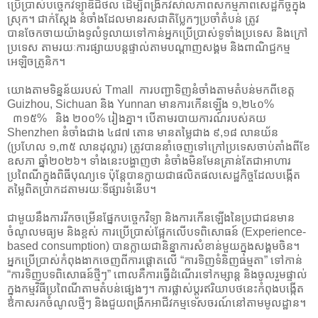
ប្រើប្រាស់បច្ចេកវិទ្យាឌីជីថល ដើម្បីពង្រីកវិសាលភាពសកម្មភាពសេដ្ឋកិច្ចក្នុង
ស្រុក។ ជាក់ស្តែង នំចាំងដែលមានរសជាតិប្លែកៗប្រចាំតំបន់ ត្រូវ
បានចែកចាយយ៉ាងទូលំទូលាយទៅកាន់អ្នកប្រើប្រាស់ទូទាំងប្រទេស និងក្រៅ
ប្រទេស តាមរយៈការផ្សាយបន្តផ្ទាល់តាមបណ្តាញសង្គម និងពាណិជ្ជកម្ម
អេឡិចត្រូនិក។
យោងតាមទិន្នន័យរបស់ Tmall ការបញ្ជាទិញនំចាំងតាមតំបន់មកពីខេត្ត
Guizhou, Sichuan និង Yunnan មានការកើនឡើង ១,២៤០%
៣១៥% និង ២០០% រៀងគ្នា។ បើតាមរបាយការណ៍របស់គយ
Shenzhen នំចាំងជាង ៤៨៧ តោន មានតម្លៃជាង ៩,១៨ លានយ័ន
(ប្រហែល ១,៣៥ លានដុល្លារ) ត្រូវបាននាំចេញទៅក្រៅប្រទេសចាប់តាំងពីខែ
ឧសភា ឆ្នាំ២០២៦។ ទាំងនេះបង្ហាញថា នំចាំងមិនមែនគ្រាន់តែជាអាហារ
ប្រពៃណីក្នុងពិធីបុណ្យទេ ប៉ុន្តែបានក្លាយជាផលិតផលសេដ្ឋកិច្ចដែលបង្កើត
តម្លៃពិតប្រាកដតាមរយៈទីផ្សារទំនើប។
ជាមួយនឹងការរីកចម្រើនផ្នែកបច្ចេកវិទ្យា និងការកើនឡើងនៃប្រជាជនមាន
ចំណូលមធ្យម និងខ្ពស់ ការប្រើប្រាស់ផ្អែកលើបទពិសោធន៍ (Experience-
based consumption) បានក្លាយជានិន្នាការសំខាន់មួយក្នុងសង្គមចិន។
អ្នកប្រើប្រាស់កំពុងងាកចេញពីការផ្តោតលើ “ការទិញទំនិញធម្មតា” ទៅកាន់
“ការទិញបទពិសោធន៍ថ្មីៗ” ពោលគឺការធ្វើដំណើរទៅកម្សាន្ត និងចូលរួមផ្ទាល់
ក្នុងកម្មវិធីប្រពៃណីតាមតំបន់ផ្សេងៗ។ ការផ្លាស់ប្តូរឥរិយាបថនេះកំពុងបង្កើត
ឱកាសរកចំណូលថ្មីៗ និងជួយពង្រីកអាជីវកម្មទេសចរណ៍នៅតាមមូលដ្ឋាន។