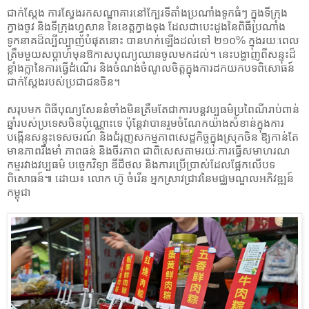
ជាក់ស្តែង ការស្វែងរកសណ្ឋាគារនៅក្បែរទីតាំងប្រណាំងទូកធំៗ ក្នុងទីក្រុង
ក្វាងចូវ និងទីក្រុងហ្វូសាន នៃខេត្តក្វាងទុង ដែលជាបេះដូងនៃពិធីប្រណាំង
ទូកនាគដ៏ល្បីល្បាញបំផុតនោះ បានហក់ឡើងដល់ទៅ ២១០% ក្នុងរយៈពេល
ត្រឹមមួយសប្តាហ៍មុនឱកាសបុណ្យឈានចូលមកដល់។ នេះបង្ហាញពីសន្ទុះដ៏
ខ្លាំងក្លានៃការធ្វើដំណើរ និងចំណង់ចំណូលចិត្តក្នុងការដកយកបទពិសោធន៍
ជាក់ស្តែងរបស់ប្រជាជនចិន។
សរុបមក ពិធីបុណ្យសែននំចាំងមិនត្រឹមតែជាការបន្តវប្បធម៌ប្រពៃណីរាប់ពាន់
ឆ្នាំរបស់ប្រទេសចិនប៉ុណ្ណោះទេ ប៉ុន្តែវាបានរួមចំណែកយ៉ាងសំខាន់ក្នុងការ
បង្កើនសន្ទុះទេសចរណ៍ និងជំរុញសកម្មភាពសេដ្ឋកិច្ចក្នុងស្រុកចិន ឱ្យកាន់តែ
មានភាពរឹងមាំ ភាពធន់ និងចីរភាព ជាពិសេសតាមរយៈការធ្វើសមាហរណ
កម្មរវាងវប្បធម៌ បច្ចេកវិទ្យា ឌីជីថល និងការប្រើប្រាស់ដែលផ្អែកលើបទ
ពិសោធន៍៕ ដោយ៖ លោក ហ៊ូ ចំរើន អ្នកស្រាវជ្រាវនៃមជ្ឈមណ្ឌលអភិវឌ្ឍន៍
កម្ពុជា