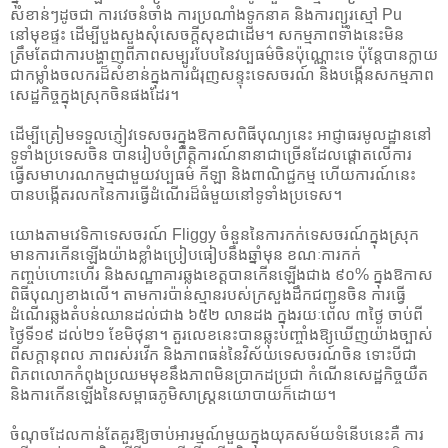
សំខាន់ៗដូចជា ការវេចនំចាំង ការប្រណាំងទូកនាគ និងការព្យួរស្មៅ Pu
នៅមុខផ្ទះ ដើម្បីបួងសួងសុំសេចក្តីសុខជាដើម។ សកម្មភាពទាំងនេះមិន
ត្រឹមតែជាការបង្ហាញពីភាពសម្បូរបែបនៃវប្បធម៌ចិនប៉ុណ្ណោះទេ ប៉ុន្តែបានក្លាយ
ជាកម្លាំងចលករដ៏សំខាន់ក្នុងការជំរុញសន្ទុះទេសចរណ៍ និងបង្កើនសកម្មភាព
សេដ្ឋកិច្ចក្នុងស្រុកចិនផងដែរ។
ដើម្បីត្រៀមទទួលភ្ញៀវទេសចរក្នុងឱកាសពិធីបុណ្យនេះ អាជ្ញាធរមូលដ្ឋាននៅ
ទូទាំងប្រទេសចិន បានរៀបចំព្រឹត្តិការណ៍នានាជាច្រើនដែលផ្តោតលើការ
ធ្វើសមាហរណកម្មជាមួយវប្បធម៌ កីឡា និងពាណិជ្ជកម្ម ហើយការណ៍នេះ
បានបង្កើតរលកនៃការធ្វើដំណើរដ៏ធំមួយនៅទូទាំងប្រទេស។
យោងតាមវេទិកាទេសចរណ៍ Fliggy ចំនួននៃការកក់ទេសចរណ៍ក្នុងស្រុក
មានការកើនឡើងយ៉ាងខ្លាំង​ប្រៀបធៀបនឹងឆ្នាំមុន ខណៈការកក់
កញ្ចប់ហោះហើរ និងសណ្ឋាគារឆ្លងខេត្តបានកើនឡើងជាង ៩០% ក្នុងឱកាស
ពិធីបុណ្យខាងលើ។ តាមការប៉ាន់ស្មានរបស់ក្រសួងដឹកជញ្ជូនចិន ការធ្វើ
ដំណើរឆ្លងតំបន់ឈានដល់ជាង ៦៥២ លានដង ក្នុងរយៈពេល ៣ថ្ងៃ ចាប់ពី
ថ្ងៃទី១៩ ដល់២១ ខែមិថុនា។ តួរលេខនេះបានឆ្លុះបញ្ចាំងឱ្យឃើញយ៉ាងច្បាស់
ពីសក្តានុពល ភាពរស់រវើក និងភាពធន់នៃវិស័យទេសចរណ៍ចិន ទោះបីជា
ពិភពលោកកំពុងប្រឈមមុខនឹងភាពមិនប្រាកដប្រជា កំណើនសេដ្ឋកិច្ចយឺត
និងការកើនឡើងនៃសម្ពាធភូមិសាស្ត្រនយោបាយក៏ដោយ។
ចំណុចដែលកាន់តែគួរឱ្យចាប់អារម្មណ៍មួយក្នុងយុគសម័យទំនើបនេះគឺ ការ