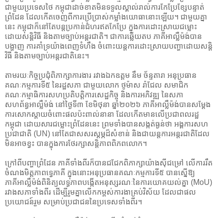
ជាមួយប្រទេសថៃ កម្ពុជាដាច់ខាតមិនទទួលស្គាល់រាល់ការកែប្រែខ្សែបន្ទាត់
ព្រំដែន ដែលកើតចេញពីការប្រើប្រាស់កម្លាំងយោធានោះឡើយ។ ជាមួយគ្នា
នេះ កម្ពុជាក៏នៅតែបន្តប្រកាន់ជំហរឥតកែប្រែ ក្នុងការដោះស្រាយជម្លោះ
ដោយសន្តិវិធី និងតាមច្បាប់អន្តរជាតិ។ ជាការឆ្លើយតប ភាគីអាល្លឺម៉ង់បាន
បង្ហាញ ការគាំទ្រយ៉ាងពេញទំហឹង ចំពោះយន្តការដោះស្រាយបញ្ហាដោយសន្តិ
វិធី និងតាមច្បាប់អន្តរជាតិនេះ។
តាមរយៈកិច្ចប្រជុំពិភាក្សាការងារ រវាងឯកឧត្តម នឹម ច័ន្ទតារា អនុប្រធាន
គណៈកម្មការទី៥ នៃរដ្ឋសភា ជាមួយលោក ថូម៉ាស រ៉ាជែល សមាជិក
គណៈកម្មាធិការសហប្រតិបត្តិការសេដ្ឋកិច្ច និងការអភិវឌ្ឍ នៃសភា
សហព័ន្ធអាល្លឺម៉ង់ នៅថ្ងៃទី៣ ខែមិថុនា ឆ្នាំ២០២៦ ភាគីអាល្លឺម៉ង់បានសម្តែង
ការសោកស្តាយចំពោះផលប៉ះពាល់នានា ដែលកើតមានលើប្រជាពលរដ្ឋ
កម្ពុជា ដោយសារជម្លោះព្រំដែននេះ ព្រមទាំងបានសង្កត់ធ្ងន់ថា អង្គការសហ
ប្រជាជាតិ (UN) នៅតែជាសសរស្តម្ភដ៏សំខាន់ និងជាយន្តការអន្តរជាតិដែល
មិនអាចខ្វះ បានក្នុងការថែរក្សាសន្តិភាពពិភពលោក។
ក្រៅពីបញ្ហាព្រំដែន ភាគីទាំងពីរក៏បានជជែកពិភាក្សាយ៉ាងស៊ីជម្រៅ លើការរឹត
ចំណងមិត្តភាពទ្វេភាគី ក្នុងនោះអនុប្រធានគណៈកម្មការទី៥ បានស្នើឱ្យ
ភាគីអាល្លឺម៉ង់ពិនិត្យលទ្ធភាពបង្កើតអនុស្សរណៈនៃការយោគយល់គ្នា (MoU)
រវាងសភាទាំងពីរ ដើម្បីរួមគ្នាលើកកម្ពស់ការងាគ្រប់វិស័យ ដែលជាផល
ប្រយោជន៍រួម សម្រាប់ប្រជាជននៃប្រទេសទាំងពីរ។