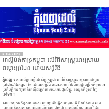
6/04/2026
អាល្លឺម៉ង់គាំទ្រកម្ពុជា លើវិធីសាស្ត្រដោះស្រាយ
ជម្លោះព្រំដែន ដោយសន្តិវិធី
ភ្នំពេញ ៖
សហព័ន្ធអាល្លឺម៉ង់គាំទ្រកម្ពុជា លើវិធីសាស្ត្រដោះស្រាយជម្លោះ
ព្រំដែនរវាងកម្ពុជា-ថៃ ដោយសន្តិវិធី ខណៈសភាទាំងពីរប្តេជ្ញាពង្រីកកិច្ចសហ
ប្រតិបត្តិការ ឱ្យកាន់តែស៊ីជម្រៅតាមរយៈការផ្លាស់ប្ដូរ ទស្សនកិច្ចទៅវិញ
ទៅមក ។
គណៈកម្មការកិច្ចការបរទេស សហប្រតិបត្តិការអន្តរជាតិ និងព័ត៌មាន បាន
ប្រាប់ប្រតិភូសភាសហព័ន្ធអាល្លឺម៉ង់សាជាថ្មីថា ពាក់ព័ន្ធនឹងជម្លោះព្រំដែន