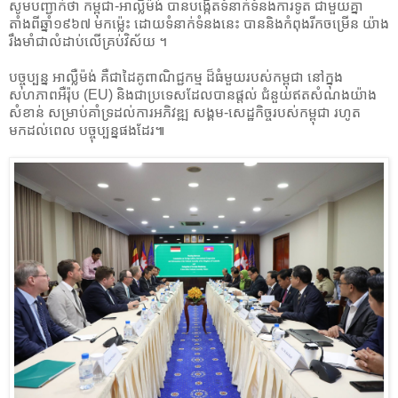
សូមបញ្ជាក់ថា កម្ពុជា-អាល្លឺម៉ង់ បានបង្កើតទំនាក់ទំនងការទូត ជាមួយគ្នា
តាំងពីឆ្នាំ១៩៦៧ មកម្ល៉េះ ដោយទំនាក់ទំនងនេះ បាននិងកំពុងរីកចម្រើន យ៉ាង
រឹងមាំជាលំដាប់លើគ្រប់វិស័យ ។
បច្ចុប្បន្ន អាល្លឺម៉ង់ គឺជាដៃគូពាណិជ្ជកម្ម ដ៏ធំមួយរបស់កម្ពុជា នៅក្នុង
សហភាពអឺរ៉ុប (EU) និងជាប្រទេសដែលបានផ្តល់ ជំនួយឥតសំណងយ៉ាង
សំខាន់ សម្រាប់គាំទ្រដល់ការអភិវឌ្ឍ សង្គម-សេដ្ឋកិច្ចរបស់កម្ពុជា រហូត
មកដល់ពេល បច្ចុប្បន្នផងដែរ៕