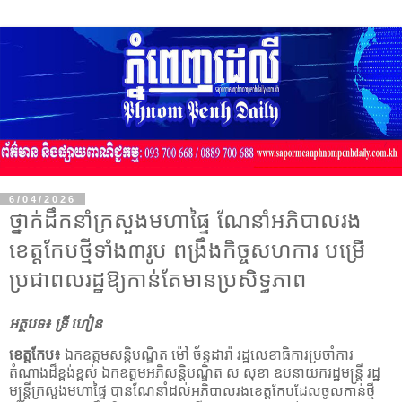
6/04/2026
ថ្នាក់ដឹកនាំក្រសួងមហាផ្ទៃ ណែនាំអភិបាលរង
ខេត្តកែបថ្មីទាំង៣រូប ពង្រឹងកិច្ចសហការ បម្រើ
ប្រជាពលរដ្ឋឱ្យកាន់តែមានប្រសិទ្ធភាព
អត្ថបទ៖ ទ្រី ហៀន
ខេត្តកែប៖
ឯកឧត្តមសន្តិបណ្ឌិត ម៉ៅ ច័ន្ទដារ៉ា រដ្ឋលេខាធិការប្រចាំការ
តំណាងដ៏ខ្ពង់ខ្ពស់ ឯកឧត្តមអភិសន្តិបណ្ឌិត ស សុខា ឧបនាយករដ្ឋមន្ត្រី រដ្ឋ
មន្ត្រីក្រសួងមហាផ្ទៃ បានណែនាំដល់
អភិបាលរងខេត្តកែបដែលចូលកាន់ថ្មី