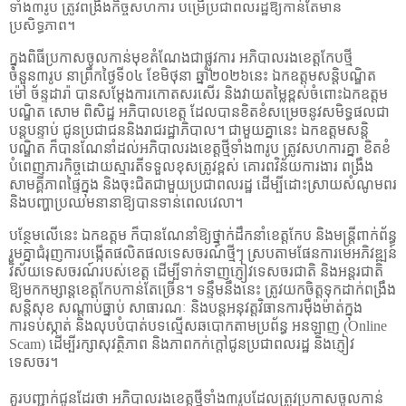
ទាំង៣រូប ត្រូវពង្រឹងកិច្ចសហការ បម្រើប្រជាពលរដ្ឋឱ្យកាន់តែមាន
ប្រសិទ្ធភាព។
ក្នុងពិធី
ប្រកាសចូលកាន់មុខតំណែងជាផ្លូវការ
អភិបាលរងខេត្តកែបថ្មី
ចំនួន៣រូប នាព្រឹកថ្ងៃទី០៤ ខែមិថុនា ឆ្នាំ២០២៦នេះ ឯកឧត្តមសន្តិបណ្ឌិត
ម៉ៅ ច័ន្ទដារ៉ា បាន
សម្តែងការកោតសរសើរ និងវាយតម្លៃខ្ពស់ចំពោះឯកឧត្តម
បណ្ឌិត សោម ពិសិដ្ឋ អភិបាលខេត្ត ដែលបានខិតខំសម្រេចនូវសមិទ្ធផលជា
បន្តបន្ទាប់ ជូនប្រជាជននិងរាជរដ្ឋាភិបាល។ ជាមួយគ្នានេះ ឯកឧត្តមសន្តិ
បណ្ឌិត ក៏បានណែនាំដល់អភិបាលរងខេត្តថ្មីទាំង៣រូប ត្រូវសហការគ្នា ខិតខំ
បំពេញភារកិច្ចដោយស្មារតីទទួលខុសត្រូវខ្ពស់ គោរពវិន័យការងារ ពង្រឹង
សាមគ្គីភាពផ្ទៃក្នុង និងចុះជិតជាមួយប្រជាពលរដ្ឋ ដើម្បីដោះស្រាយសំណូមពរ
និងបញ្ហាប្រឈមនានាឱ្យបានទាន់ពេលវេលា។
បន្ថែមលើនេះ ឯកឧត្តម ក៏បានណែនាំឱ្យថ្នាក់ដឹកនាំខេត្តកែប និងមន្ត្រីពាក់ព័ន្ធ
រួមគ្នាជំរុញការបង្កើតផលិតផលទេសចរណ៍ថ្មីៗ ស្របតាមផែនការមេអភិវឌ្ឍន៍
វិស័យទេសចរណ៍របស់ខេត្ត ដើម្បីទាក់ទាញភ្ញៀវទេសចរជាតិ និងអន្តរជាតិ
ឱ្យមកកម្សាន្តខេត្តកែបកាន់តែច្រើន។ ទន្ទឹមនឹងនេះ ត្រូវយកចិត្តទុកដាក់ពង្រឹង
សន្តិសុខ សណ្តាប់ធ្នាប់ សាធារណៈ និងបន្តអនុវត្តវិធានការម៉ឺងម៉ាត់ក្នុង
ការទប់ស្កាត់ និងលុបបំបាត់បទល្មើសឆបោកតាមប្រព័ន្ធ អនឡាញ (
Online
Scam)
ដើម្បីរក្សាសុវត្ថិភាព និងភាពកក់ក្តៅជូនប្រជាពលរដ្ឋ និងភ្ញៀវ
ទេសចរ។
គួរបញ្ជាក់ជូនដែរថា អភិបាលរងខេត្តថ្មីទាំង៣រូបដែលត្រូវប្រកាសចូលកាន់