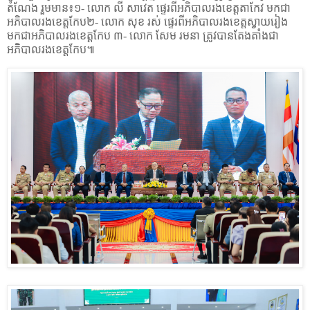
តំណែង រួមមាន៖១- លោក លី សាវេត ផ្ទេរពីអភិបាលរងខេត្តតាកែវ មកជា
អភិបាលរងខេត្តកែប២- លោក សុខ រស់ ផ្ទេរពីអភិបាលរងខេត្តស្វាយរៀង
មកជាអភិបាលរងខេត្តកែប ៣- លោក សែម រមនា ត្រូវបានតែងតាំងជា
អភិបាលរងខេត្តកែប៕