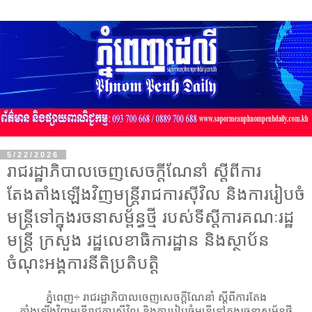
5/22/2026
រាជរដ្ឋាភិបាលចេញសេចក្ដីណែនាំ ស្ដីពីការ
តែងតាំងឡើងវិញមន្ត្រីរាជការស៊ីវិល និងការរៀបចំ
មន្ត្រីទៅក្នុងរចនាសម្ព័ន្ធថ្មី របស់ទីស្ដីការគណៈរដ្ឋ
មន្ត្រី ក្រសួង រដ្ឋលេខាធិការដ្ឋាន និងស្ថាប័ន
ចំណុះអង្គការនីតិប្រតិបត្តិ
ភ្នំពេញ÷ រាជរដ្ឋាភិបាលចេញសេចក្ដីណែនាំ ស្ដីពីការតែង
តាំងឡើងវិញមន្ត្រីរាជការស៊ីវិល និងការរៀបចំមន្ត្រីទៅក្នុងរចនាសម្ព័ន្ធថ្មី