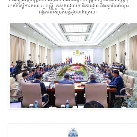
របស់ទីស្ដីការគណៈរដ្ឋមន្ត្រី ក្រសួងរដ្ឋលេខាធិការដ្ឋាន និងស្ថាប័នចំណុះ
អង្គការនីតិប្រតិបត្តិដូចខាងក្រោម÷