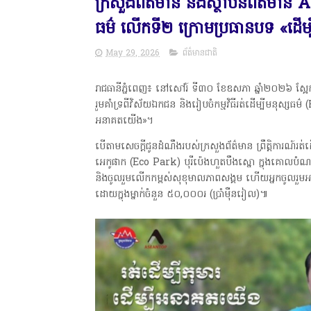
ក្រសួងព័ត៌មាន និងស្ថាប័នព័ត៌មាន A
ធម៌ លើកទី២ ក្រោមប្រធានបទ «ដើម្ប
May 29, 2026
ព័ត៌មានជាតិ
រាជធានីភ្នំពេញ៖ នៅសៅរ៍ ទី៣០ ខែឧសភា ឆ្នាំ២០២៦ ស្
រួមគាំទ្រពីវិស័យឯកជន និងរៀបចំកម្មវិធីរត់ដើម្បីមនុស្ស
អនាគតយើង»។
បើតាមសេចក្តីជូនដំណឹងរបស់ក្រសួងព័ត៌មាន ព្រឹត្តិការណ៍រត
អេកូផាក (Eco Park) បុរីប៉េងហួតបឹងស្នោ ក្នុងគោលបំណងអបអ
និងចូលរួមលើកកម្ពស់សុខុមាលភាពសង្គម ហើយអ្នកចូលរួមអា
ដោយក្នុងម្នាក់ចំនួន ៥០,០០០៛ (ប្រាំមុឺនរៀល)៕