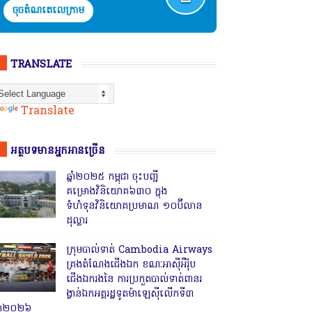
ចុចតំណតេលេក្រាម
TRANSLATE
Powered by
Translate
អត្ថបទមានអ្នកអានច្រើន
ឆ្នាំ២០២៥ កម្ពុជា ចុះបញ្ជី
គម្រោងវិនិយោគ៦៣០ ក្នុង
ទំហំទុនវិនិយោគប្រមាណ ១០ប៊ីលាន
ដុល្លារ
ក្រុមបាល់ទាត់ Cambodia Airways
គ្រងតំណែងជើងឯក ខណៈអាស៊ីអឺរ៉ុប
ជើងឯករងនៃ ការប្រកួតបាល់ទាត់ពានរ
ង្វាន់ឯកអគ្គរដ្ឋទូតម៉ាឡេស៊ីលើកទី៣
្នាំ២០២៦