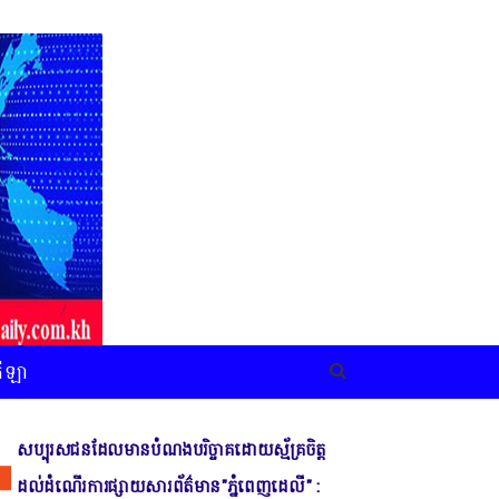
កីឡា
សប្បុរសជនដែលមានបំណងបរិច្ចាគដោយស្ម័គ្រចិត្ត
ដល់ដំណើរការផ្សាយសារព័ត៌មាន"ភ្នំពេញដេលី" :