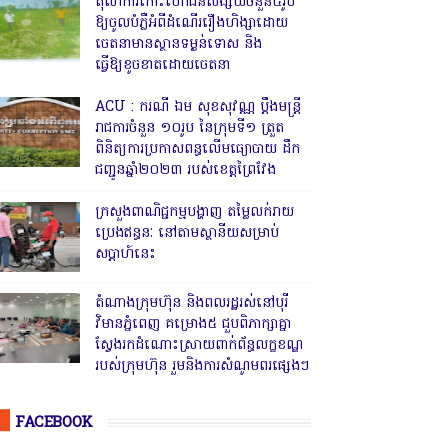
តុលាការកោះហៅជនសង្ស័យចំនួន៥រូប
ឱ្យចូលបំភ្លឺអំពីដំណើររឿងហិង្សាដោយ
ចេតនាមានស្ថានទម្ងន់ទោស និង
ធ្វើឱ្យខូចខាតដោយចេតនា
ACU : ករណី ឯម សុខសុវណ្ណ ប្ដឹងមន្ត្រី
រាជការចំនួន ១០រូប នៃក្រុមទី១ ត្រួត
ពិនិត្យការប្រកាសពន្ធលើមធ្យោបាយ ដឹក
ជញ្ជូនឆ្នាំ២០២៣ របស់ខេត្តព្រៃវែង
ក្រសួងពាណិជ្ជកម្មបង្ហាញ តម្លៃលក់រាយ
ប្រេងឥន្ធនៈ នៅតាមស្ថានីយសម្រាប់
សប្តាហ៍នេះ
តំណាងក្រុមហ៊ុន និងពលរដ្ឋរស់នៅបុរី
វិមានភ្នំពេញ គម្រោង៥ ជួបពិភាក្សាគ្នា
ស្វែងរកដំណោះស្រាយពាក់ព័ន្ធលក្ខខណ្ឌ
របស់ក្រុមហ៊ុន រួមនិងការសំណូមពរផ្សេងៗ
FACEBOOK