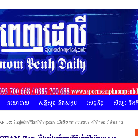
នយោបាយ
សន្តិសុខ និងសង្គម
សេដ្ឋកិច្ច
សិល្បៈ និង
N Top នឹងរៀបចំកម្មវិធីរត់ដើម្បីមនុស្សធម៌ លើកទី២ ក្រោមប្រធានបទ «ដើម្បីកុមារ ដើម្បីអនាគត