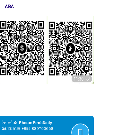
ABA
ប្បុរសជនដែលមានបំណងបរិច្ចាគដោយស្ម័គ្រចិត្ត
ល់ដំណើរការផ្សាយសារព័ត៌មាន"ភ្នំពេញដេលី" :
ABA
ទំនាក់ទំនង​​
PhnomPenhDaily
តាមរយៈលេខ +855 889700668