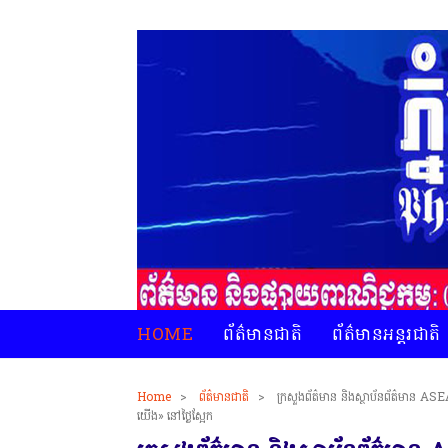
HOME
ព័ត៌មានជាតិ
ព័ត៌មានអន្តរជាតិ
Home
>
ព័ត៌មានជាតិ
>
ក្រសួងព័ត៌មាន និងស្ថាប័នព័ត៌មាន ASEA
យើង» នៅថ្ងៃស្អែក