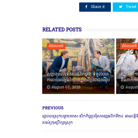
SHARE THIS
Share it
Tweet
RELATED POSTS
ព័ត៌មានជាតិ
ព័ត៌មានជាតិ
អាជ្ញាធរជា
សក្តានុពលទេសចរណ៍កម្ពុជា ទទួលបាន
ឥដ្ឋលេខ១
ការចាប់អារម្មណ៍យ៉ាងខ្លាំងពីប្រជាជនអឺរ៉ុប
ដំណាក់ក
August 07, 2026
August
PREVIOUS
រដ្ឋបាលស្រុកបន្ទាយមាស បើកកិច្ចប្រជុំសាមញ្ញលើកទី២៤ អាណត្តិ
របស់ក្រុមប្រឹក្សាស្រុក