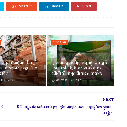
Share it
Share it
Pin it
ព័ត៌មានជាតិ
តិអប្សរា ជួសជុលពង្រឹងតួប៉ម
ក្រសួងបរិស្ថាន ជំរុញគម្រោងអភិវឌ្ឍន៍
៣ របស់ប្រាសាទភ្នំបាខែង
គោលដៅលម្ហែបៃតង «ទេទឹកពុះ»
ាលទី២
ដើម្បីលើកកម្ពស់ជីវភាពសហគមន៍
 07, 2026
August 07, 2026
NEXT
ទី៤
UN បញ្ចូលអ៊ីស្រាអែលនិងរុស្ស៉ី ក្នុងបញ្ជីខ្មៅស្តីពីអំពើហិង្សាផ្លូវភេទក្នុងពេល
សង្រ្គាម