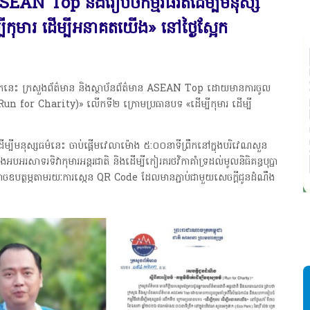
SEAN Top នឹងរៀបចំកម្មវិធីរត់ដើម្បីមនុស្ស
ីកុមារ ដើម្បីអនាគតយើង» នៅថ្ងៃស្អែក
អែកនេះ ក្រសួងព័ត៌មាន និងស្ថាប័នព័ត៌មាន ASEAN Top ដោយមានការចូល
ធម៌ (Run for Charity)» លើកទី២ ក្រោមប្រធានបទ «ដើម្បីកុមារ ដើម្បី
់ដើម្បីមនុស្សធម៌នេះ ចាប់ផ្តើមវេលាម៉ោង ៥:០០នាទីព្រឹកនៅក្នុងបរិវេណសួន
រសាទរទិវាកុមារអន្តរជាតិ និងដើម្បីកៀរគរថវិកាគាំទ្រដល់មូលនិធិគន្ធបុប្ផា
ចឧបត្ថម្ភតាមរយៈការស្កេន QR Code ដែលមានភ្ជាប់ជាមួយសេចក្តីជូនដំណឹង
ស
ដ