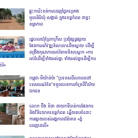
ផ្ទុះការរិះគន់ការដេញថ្លៃគម្រោង
មូលនិធិឃុំ-សង្កាត់ ក្នុងខេត្តកំពត ថាខ្វះ
តម្លាភាព
រដ្ឋបាលឃុំព្រែកក្រឹស ប្រជុំផ្សព្វផ្សាយ
ផែនការអភិវឌ្ឍន៍សាលាដើមស្នាយ ដើម្បី
ពង្រឹងគុណភាពអប់រំតាមទិសស្លោក «ការ
អប់រំដើម្បីទាំងអស់គ្នា ទាំងអស់គ្នាដើម្បីការ
់រំ»
កម្ពុជា-មីយ៉ាន់ម៉ា "ប្រទេសពីរគោលដៅ
ទេសចរណ៍តែ"ទទួលបានការគាំទ្រពីវិស័យ
ឯកជន
លោក ថឹង មិនា នាយកទីចាត់ការផែនការ
និងវិនិយោគខេត្តកំពត ឆ្លើយតបចំពោះ
ការផ្សាយរបស់អង្គភាពព័ត៌មាន «ភ្នំ
ពេញដេលី»