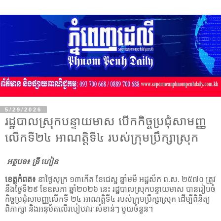
5/29/2026
រដ្ឋបាលស្រុកបន្ទាយមាស បើកកិច្ចប្រជុំសាមញ្ញ
លើកទី២៤ អាណត្តិទី៤ របស់ក្រុមប្រឹក្សាស្រុក
អត្ថបទ៖ ទ្រី ហៀន
ខេត្តកំពត៖
នាថ្ងៃសុក្រ ១៣កើត ខែជេស្ឋ ឆ្នាំមមី អដ្ឋស័ក ព.ស. ២៥៧០ ត្រូវ
នឹងថ្ងៃទី២៩ ខែឧសភា ឆ្នាំ២០២៦ នេះ រដ្ឋបាលស្រុកបន្ទាយមាស បានរៀបចំ
កិច្ចប្រជុំសាមញ្ញលើកទី ២៤ អាណត្តិទី៤ របស់ក្រុមប្រឹក្សាស្រុក
ដើម្បីពិនិត្យ
ពិភាក្សា និងអនុម័តលើរបៀបវារៈសំខាន់ៗ
មួយចំនួន
។