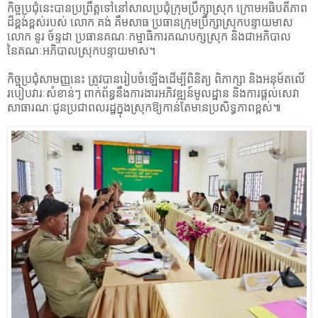
​កិច្ចប្រជុំនេះបានប្រព្រឹត្តទៅនៅសាលប្រជុំក្រុមប្រឹក្សាស្រុក ក្រោមអធិបតីភាព
ដ៏ខ្ពង់ខ្ពស់របស់
លោក គង់ គឹមសាធ ប្រធានក្រុមប្រឹក្សាស្រុកបន្ទាយមាស
លោក នូរ ច័ន្ទដា ប្រធានគណៈកម្មាធិការគណបក្សស្រុក និងជាអភិបាល
នៃគណៈអភិបាលស្រុកបន្ទាយមាស។
​កិច្ចប្រជុំសាមញ្ញនេះ ត្រូវបានរៀបចំឡើងដើម្បីពិនិត្យ ពិភាក្សា និងអនុម័តលើ
របៀបវារៈសំខាន់ៗ ពាក់ព័ន្ធនឹងការងារអភិវឌ្ឍន៍មូលដ្ឋាន និងការផ្តល់សេវា
សាធារណៈជូនប្រជាពលរដ្ឋក្នុងស្រុកឱ្យកាន់តែមានប្រសិទ្ធភាពខ្ពស់៕