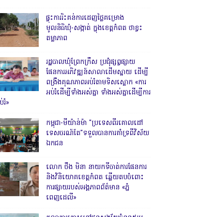
ផ្ទុះការរិះគន់ការដេញថ្លៃគម្រោង
មូលនិធិឃុំ-សង្កាត់ ក្នុងខេត្តកំពត ថាខ្វះ
តម្លាភាព
រដ្ឋបាលឃុំព្រែកក្រឹស ប្រជុំផ្សព្វផ្សាយ
ផែនការអភិវឌ្ឍន៍សាលាដើមស្នាយ ដើម្បី
ពង្រឹងគុណភាពអប់រំតាមទិសស្លោក «ការ
អប់រំដើម្បីទាំងអស់គ្នា ទាំងអស់គ្នាដើម្បីការ
់រំ»
កម្ពុជា-មីយ៉ាន់ម៉ា "ប្រទេសពីរគោលដៅ
ទេសចរណ៍តែ"ទទួលបានការគាំទ្រពីវិស័យ
ឯកជន
លោក ថឹង មិនា នាយកទីចាត់ការផែនការ
និងវិនិយោគខេត្តកំពត ឆ្លើយតបចំពោះ
ការផ្សាយរបស់អង្គភាពព័ត៌មាន «ភ្នំ
ពេញដេលី»