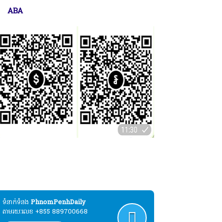
ABA
ប្បុរសជនដែលមានបំណងបរិច្ចាគដោយស្ម័គ្រចិត្ត
ល់ដំណើរការផ្សាយសារព័ត៌មាន"ភ្នំពេញដេលី" :
ABA
ទំនាក់ទំនង​​
PhnomPenhDaily
តាមរយៈលេខ +855 889700668