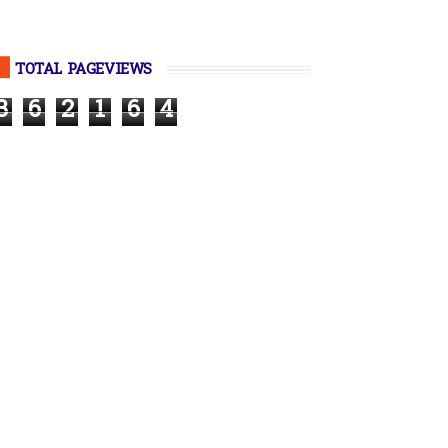
TOTAL PAGEVIEWS
3
6
2
1
6
4