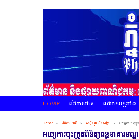
HOME
ព័ត៌មានជាតិ
ព័ត៌មានអន្តរជាតិ
Home
>
ព័ត៌មានជាតិ
>
សន្តិសុខ និងសង្គម
>
អយ្យការចុះត្រួ
អយ្យការចុះត្រួតពិនិត្យពន្ធនាគារមណ្