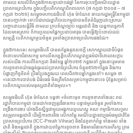
តាមរយៈសារលិខិតក្នុងឱកាសខួបជា១៨ឆ្នាំ នៃការចុះបញ្ជីរមណីយដ្ឋាន
ប្រាសាទព្រះវិហារ ក្នុងបញ្ជីបេតិកភណ្ឌពិភពលោក (៧ កក្កដា ២០០៨ – ៧
កក្កដា ២០២៦) សម្តេចមហាបវរធិបតី ហ៊ុន ម៉ាណែត នាយករដ្ឋមន្ត្រីនៃកម្ពុជា
បានបញ្ជាក់ថា ទោះបីជារាជរដ្ឋាភិបាលកម្ពុជាបានខិតខំជំរុញដោះស្រាយ
បញ្ហាដោយសន្តិវិធី តាមរយៈក្របខ័ណ្ឌច្បាប់ អន្តរជាតិ និង យន្តការទ្វេភាគី
ដែលមានស្រាប់ ក៏ការប្រឈមផ្នែកប្រដាប់អាវុធ បានធ្វើឱ្យប៉ះពាល់ដល់
សម្បត្តិ បេតិកភណ្ឌមួយចំនួន រួមទាំងប្រាសាទព្រះវិហារផងដែរ។
ក្នុងឱកាសនេះ សម្ដេចធិបតី បានសម្តែងនូវសេចក្តី សោកស្តាយជាទីបំផុត
ចំពោះមហាវិនាសកម្ម មកលើសម្បត្តិបេតិកភណ្ឌវប្បធម៌ជាទីគោរពសក្ការៈ
របស់យើង កាលពីខែកក្កដា និងខែធ្នូ ឆ្នាំ២០២៥ កន្លងទៅ ក្នុងនោះរួមមាន
ការខូចខាតយ៉ាងធ្ងន់ធ្ងរដល់ប្រាសាទព្រះវិហារ ចំនួន៥៦២កន្លែង និងការ
បំផ្លាញកិច្ចខិតខំ ប្រឹងប្រែងក្នុងរយៈពេលជិត២០ឆ្នាំកន្លងទៅ។ សម្ដេច ថា
«នេះជាការបាត់បង់ ដ៏ធំធេង មិនត្រឹមតែសម្រាប់កម្ពុជានោះទេ ប៉ុន្តែសម្រាប់
បេតិកភណ្ឌរបស់មនុស្សជាតិទាំងមូល»។
សម្ដេចធិបតី ហ៊ុន ម៉ាណែត បន្ដថា «ចំពោះមុខ ការខូចខាតទាំងនេះ រាជ
រដ្ឋាភិបាលកម្ពុជា បានដាក់ចេញនូវវិធានការ បន្ទាន់មួយចំនួន រួមទាំងការ
ពង្រឹងការងារ យ៉ាងជិតស្និទ្ធជាមួយអង្គការយូណេស្កូ គណៈកម្មាធិការសម្រប
សម្រួលអន្តរជាតិ ដើម្បីការពារនិង លើកតម្លៃ រមណីយដ្ឋានវប្បធម៌ធម្មជាតិនៃ
ប្រាសាទព្រះវិហារ (ICC-Preah Vihear) និងដៃគូពាក់ព័ន្ធ ទាំងអស់ ទាំង
ជាតិ និងអន្តរជាតិ ក្នុងការវាយតម្លៃការខូចខាត និងមានវិធានការអភិរក្ស ព្រម
ទាំងស្នើសុំ ឱ្យមានការបញ្ជូនអ្នកជំនាញការ អន្តរជាតិ ចុះពិនិត្យ វាយតម្លៃ