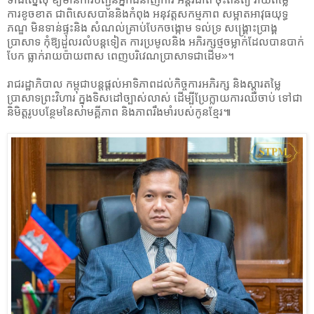
ការខូចខាត ជាពិសេសបាននិងកំពុង អនុវត្តសកម្មភាព សម្អាតអាវុធយុទ្ធ
ភណ្ឌ មិនទាន់ផ្ទុះនិង សំណល់គ្រាប់បែកចង្កោម ទល់ទ្រ សង្គ្រោះប្រាង្គ
ប្រាសាទ កុំឱ្យដួលរលំបន្តទៀត ការប្រមូលនិង អភិរក្សថ្មចម្លាក់ដែលបានបាក់
បែក ធ្លាក់រាយប៉ាយពាស ពេញបរិវេណប្រាសាទជាដើម»។
រាជរដ្ឋាភិបាល កម្ពុជាបន្តផ្តល់អាទិភាពដល់កិច្ចការអភិរក្ស និងស្តារតម្លៃ
ប្រាសាទព្រះវិហារ ក្នុងទិសដៅច្បាស់លាស់ ដើម្បីប្រែក្លាយការឈឺចាប់ ទៅជា
និមិត្តរូបបន្ថែមនៃសាមគ្គីភាព និងភាពរឹងមាំរបស់កូនខ្មែរ៕