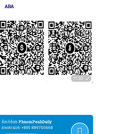
ABA
ប្បុរសជនដែលមានបំណងបរិច្ចាគដោយស្ម័គ្រចិត្ត
ល់ដំណើរការផ្សាយសារព័ត៌មាន"ភ្នំពេញដេលី" :
ABA
ទំនាក់ទំនង​​
PhnomPenhDaily
តាមរយៈលេខ +855 889700668