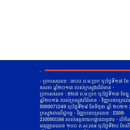
.
- ប្រកាសលេខ : ៣០០ ព.ម.ប្រក ចុះថ្ងៃទី១៧ ខែ
ឧសភា ឆ្នាំ២០១៣ របស់ក្រសួងព័ត៌មាន -
ប្រកាសលេខ : ៥២៧ ព.ម.ប្រក ចុះថ្ងៃទី១៣ ខែធ្នូ
ឆ្នាំ២០១៦ របស់ក្រសួងព័ត៌មាន - វិញ្ញាបនបត្រលេ
5000071249 ចុះថ្ងៃទី២៩ ខែមិថុនា​ ឆ្នាំ ២០២១
ក្រសួងពាណិជ្ជកម្ម - វិញ្ញាបនបត្រលេខ : E008-
2100001166 របស់អគ្គនាយកដ្ឋានពន្ធដារ - លិខិ
អនុញ្ញាតលេខ ១០០ ព.ស.លអ ចុះថ្ងៃទី២០ ខែស