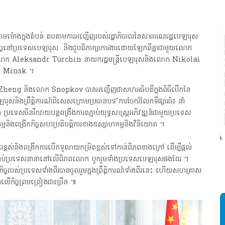
២៦ តាមម៉ោងក្នុងតំបន់ តបតាមការអញ្ជើញរបស់រដ្ឋាភិបាលនៃសាធារណរដ្ឋបេឡារុស
ចនៅប្រទេសបេឡារុស និងជួបពិភាក្សា​ការ​ងារ​ដោយឡែកពីគ្នាជាមួយលោក
ោក Aleksandr Turchin នាយករដ្ឋមន្រ្តីបេឡារុសនិងលោក Nikolai
ុង Minsk ​។
heng និងលោក Snopkov បានអញ្ជើញ​ជា​សហអធិបតី​ក្នុងពិធី​​បើកនៃ
ារុស​និង​ព្រឹត្តិការណ៍ពិសេសក្រោមប្រធានបទ​"ការចែករំលែកទីផ្សារធំ៖ នាំ
សចិនរីករាយ​បន្តពង្រឹងការតភ្ជាប់យុទ្ធសាស្ត្រអភិវឌ្ឍន៍ជាមួយប្រទេស
ម​និងពង្រីកកិច្ចសហប្រតិបត្តិការខាងឧស្សាហកម្មនិង​វិនិយោគ​ ។
ខ្ពស់​និងពង្រីកការបើកទូលាយកម្រិតខ្ពស់ទៅកាន់ពិភពខាងក្រៅ​ ដើម្បីផ្តល់
ស
សម្រាប់ប្រទេសនានានៅលើពិភពលោក បូករួមទាំងប្រទេសបេឡារុសផងដែរ ។ ​
ដ
ច្ចរបស់ប្រទេសទាំងពីរបានចូលរួមក្នុងព្រឹត្តិការណ៍ទាំងពីរនេះ ហើយសហគ្រាស
េខាលើកិច្ចព្រមព្រៀងជាច្រើន​ ៕