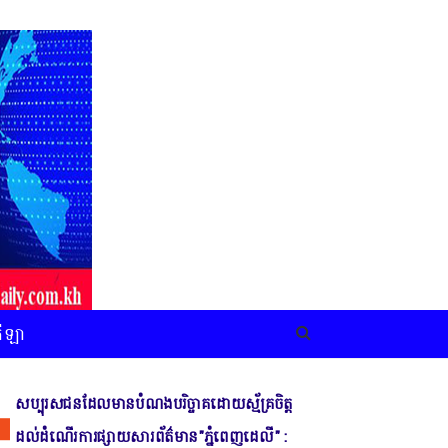
កីឡា
សប្បុរសជនដែលមានបំណងបរិច្ចាគដោយស្ម័គ្រចិត្ត
ដល់ដំណើរការផ្សាយសារព័ត៌មាន"ភ្នំពេញដេលី" :