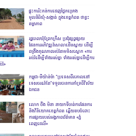
ផ្ទុះការរិះគន់ការដេញថ្លៃគម្រោង
មូលនិធិឃុំ-សង្កាត់ ក្នុងខេត្តកំពត ថាខ្វះ
តម្លាភាព
រដ្ឋបាលឃុំព្រែកក្រឹស ប្រជុំផ្សព្វផ្សាយ
ផែនការអភិវឌ្ឍន៍សាលាដើមស្នាយ ដើម្បី
ពង្រឹងគុណភាពអប់រំតាមទិសស្លោក «ការ
អប់រំដើម្បីទាំងអស់គ្នា ទាំងអស់គ្នាដើម្បីការ
់រំ»
កម្ពុជា-មីយ៉ាន់ម៉ា "ប្រទេសពីរគោលដៅ
ទេសចរណ៍តែ"ទទួលបានការគាំទ្រពីវិស័យ
ឯកជន
លោក ថឹង មិនា នាយកទីចាត់ការផែនការ
និងវិនិយោគខេត្តកំពត ឆ្លើយតបចំពោះ
ការផ្សាយរបស់អង្គភាពព័ត៌មាន «ភ្នំ
ពេញដេលី»