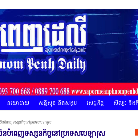
នយោបាយ
សន្តិសុខ និងសង្គម
សេដ្ឋកិច្ច
សិល្បៈ និង
​បំពេញ​ទស្សនកិច្ចនៅ​ប្រទេស​​បេឡារុស
​បំពេញ​ទស្សនកិច្ចនៅ​ប្រទេស​​បេឡារុស