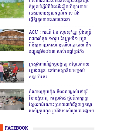
តុលាការកោះហៅជនសង្ស័យចំនួន៥រូប
ឱ្យចូលបំភ្លឺអំពីដំណើររឿងហិង្សាដោយ
ចេតនាមានស្ថានទម្ងន់ទោស និង
ធ្វើឱ្យខូចខាតដោយចេតនា
ACU : ករណី ឯម សុខសុវណ្ណ ប្ដឹងមន្ត្រី
រាជការចំនួន ១០រូប នៃក្រុមទី១ ត្រួត
ពិនិត្យការប្រកាសពន្ធលើមធ្យោបាយ ដឹក
ជញ្ជូនឆ្នាំ២០២៣ របស់ខេត្តព្រៃវែង
ក្រសួងពាណិជ្ជកម្មបង្ហាញ តម្លៃលក់រាយ
ប្រេងឥន្ធនៈ នៅតាមស្ថានីយសម្រាប់
សប្តាហ៍នេះ
តំណាងក្រុមហ៊ុន និងពលរដ្ឋរស់នៅបុរី
វិមានភ្នំពេញ គម្រោង៥ ជួបពិភាក្សាគ្នា
ស្វែងរកដំណោះស្រាយពាក់ព័ន្ធលក្ខខណ្ឌ
របស់ក្រុមហ៊ុន រួមនិងការសំណូមពរផ្សេងៗ
FACEBOOK