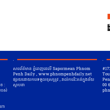
.
.
សារព័ត៌មាន ភ្នំពេញដេលី Sapormean Phnom
#17
Penh Daily , www.phnompenhdaily.net
Tou
ផ្សាយដោយការទទួលខុសត្រូវ , រាល់ការរិះគន់ក្នុងន័យ
Penh
ខ :
ស្ថាបនា
00 6
 របស់
phn
ត
ីហា