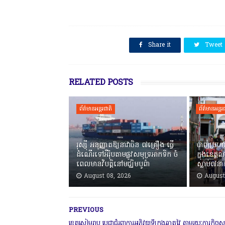
SHARE THIS
Share it
Tweet
RELATED POSTS
ព័ត៌មានអន្តរជាតិ
ព័ត៌មានអន្តរ
រុស្ស៊ី អនុញ្ញាតឱ្យនាវាចិន ៧គ្រឿង ធ្វើ
បាញ់ប្រ
ដំណើរទៅអឺរ៉ុបតាមផ្លូវសមុទ្រអាកទិក ចំ
ក្នុងខេត្
ពេលមានវិបត្តិនៅមជ្ឈិមបូព៌ា
ស្លាប់៧នា
August 08, 2026
August
PREVIOUS
ខេត្តសៀមរាប ប្ដេជ្ញាជំរុញការអភិវឌ្ឍទីក្រុងឆ្លាតវៃ តាមរយៈការកិច្