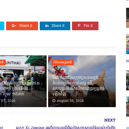
Share it
Share it
Pin it
អប
ជាតិ
ព័ត៌មានអន្តរជាតិ
អ៊ីរ៉ង់ គំរាមវាយក្រុមប្រទេសក្នុង
ហារនៅសាលា Thepsirin
តំបន់ឈូងសមុទ្រពែក្ស បើ
តណនថាបុរី ប្រទេសថៃ
សហរដ្ឋអាមេរិកបើកការវាយប្រហារ
ក់ របួស ១៥នាក់
ឡើងវិញ
 07, 2026
August 06, 2026
NEXT
ចសហ
លោក Xi Jinping អញ្ជើញចូលរួមពិធីលៀងសាយភោជន៍​​ដែលរៀបចំឡើង​