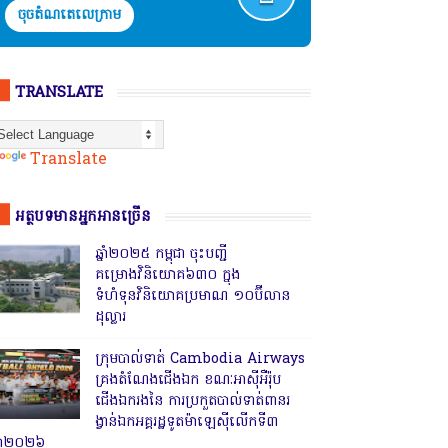
ចុចតំណតេលេក្រាម
TRANSLATE
Powered by
Translate
អត្ថបទមានអ្នកអានច្រើន
ឆ្នាំ២០២៥ កម្ពុជា ចុះបញ្ជី
គម្រោងវិនិយោគ៦៣០ ក្នុង
ទំហំទុនវិនិយោគប្រមាណ ១០ប៊ីលាន
ដុល្លារ
ក្រុមបាល់ទាត់ Cambodia Airways
គ្រងតំណែងជើងឯក ខណៈអាស៊ីអឺរ៉ុប
ជើងឯករងនៃ ការប្រកួតបាល់ទាត់ពានរ
ង្វាន់ឯកអគ្គរដ្ឋទូតម៉ាឡេស៊ីលើកទី៣
្នាំ២០២៦