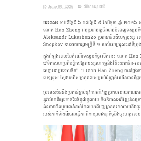
June 09, 2026
ព័ត៌មានអន្តរជាតិ
បរទេស៖
ចាប់ពីថ្ងៃទី ៦ ដល់ថ្ងៃទី ៨ ខែមិថុនា ឆ្នាំ ២០
លោក Han Zheng អនុប្រធានរដ្ឋចិន​បានបំពេញទស្សនកិច្
Aleksandr Lukashenko ប្រធានាធិបតីបេឡារុស្ស ល
Snopkov ឧបនាយករដ្ឋមន្ត្រីទី ១ របស់បេឡារុស​​នៅទីក្រ
ក្នុងអំឡុងពេលនៃដំណើរទស្សនកិច្ចលើកនេះ លោក Han Z
វេទិកាសហប្រតិបត្តិការផ្នែក​ឧស្សាហកម្ម​និងវិនិយោគចិន-បេឡ
ចេញទៅប្រទេសចិន" ​ ។ លោក Han Zheng បានថ្លែងថា ប្រទេ
បេឡារុស ស្វែងរកពីសក្តានុពលសម្រាប់ជំរុញ​កំណើនពាណិជ្ជកម្
ប្រទេសចិននឹងប្រកាន់ខ្ជាប់នូវការអភិវឌ្ឍប្រកបដោយ​គុណភាព
នូវលំហទីផ្សារកាន់តែធំ​ទូលំទូលាយ និងឱកាសអភិវឌ្ឍន៍
តំណាងជិតមួយពាន់នាក់ដែលមកពីមជ្ឈដ្ឋាន​នយោបាយ​និងធុរកិ
របស់ភាគីទាំងពីរបានធ្វើការពិភាក្សា​ខាងធុរកិច្ច​​និងចុះហត្ថល