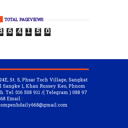
TOTAL PAGEVIEWS
3
6
4
1
5
0
24E, St. 5, Phsar Toch Village, Sangkat
l Sangke 1, Khan Russey Keo, Phnom
. Tel: 016 508 911 /( Telegram ) 088 97
68 Email :
ompenhdaily668@gmail.com