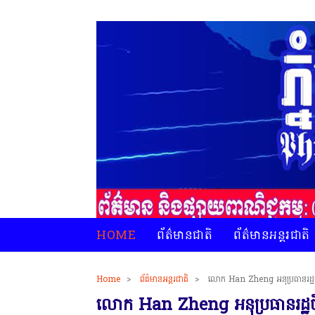
HOME
ព័ត៌មានជាតិ
ព័ត៌មានអន្តរជាតិ
Home
>
ព័ត៌មានអន្តរជាតិ
>
លោក Han Zheng អនុប្រធានរដ្ឋចិន
លោក Han Zheng អនុប្រធានរដ្ឋចិន