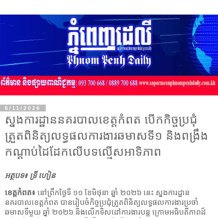
6/11/2026
ស្នងការដ្ឋាននគរបាលខេត្តកំពត បើកកិច្ចប្រជុំ
ត្រួតពិនិត្យលទ្ធផលការងារឆមាសទី១ និងពង្រឹង
កណ្តាប់ដៃដែកលើបទល្មើសអាទិភាព
អត្ថបទ៖ ទ្រី ហៀន
ខេត្តកំពត៖
នៅព្រឹកថ្ងៃទី ១១ ខែមិថុនា ឆ្នាំ ២០២៦ នេះ ស្នងការដ្ឋាន
នគរបាលខេត្តកំពត បានរៀបចំកិច្ចប្រជុំត្រួតពិនិត្យលទ្ធផលការងារប្រចាំ
ឆមាសទីមួយ ឆ្នាំ ២០២៦ និងលើកទិសដៅការងារបន្ត ក្រោមអធិបតីភាពដ៏