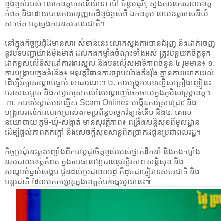
ខ្ពង់ខ្ពស់របស់ លោកឧត្ដមសេនីយ៍ទោ ម៉ៅ ច័ន្ទមធូរិទ្ធ ស្នងការនគរបាលខេត្ត
កំពត និងដោយបានការអនុញ្ញាតដ៏ខ្ពង់ខ្ពស់ពី ឯកឧត្តម នាយឧត្តមសេនីយ៍
ស ថេត អគ្គស្នងការនគរបាលជាតិ។
​នៅក្នុងកិច្ចប្រជុំដ៏មានសារៈសំខាន់នេះ លោកស្នងការបានជំរុញ និងដាក់ចេញ
នូវបទបញ្ជាយ៉ាងម៉ឺងម៉ាត់ ដល់កងកម្លាំងចំណុះទាំងអស់ ត្រូវបន្តយកចិត្តទុក
ដាក់ខ្ពស់លើទិសដៅការងារស្នូល និងបទល្មើសអាទិភាពចំនួន ៤ រួមមាន៖ ១.
ការបង្ក្រាបក្មេងទំនើង៖ អនុវត្តវិធានការច្បាប់យ៉ាងតឹងរ៉ឹង គ្មានការយោគយល់
ដើម្បីរក្សាសណ្តាប់ធ្នាប់ សាធារណៈ។ ២. ការបង្ក្រាបបទល្មើសគ្រឿងញៀន៖
បោសសម្អាត និងកម្ទេចឫសគល់នៃបណ្តាញចែកចាយក្នុងភូមិសាស្ត្រខេត្ត។
៣. ការទប់ស្កាត់បទល្មើស Scam Online៖ បង្កើនការស្រាវជ្រាវ និង
បង្ក្រាបរាល់ការបោកប្រាស់តាមប្រព័ន្ធបច្ចេកវិទ្យាទំនើប និង​៤. គោល
នយោបាយ ភូមិ-ឃុំ-សង្កាត់ មានសុវត្ថិភាព៖ ពង្រឹងសន្តិសុខពីមូលដ្ឋាន
ដើម្បីផ្តល់ភាពកក់ក្តៅ និងសេចក្តីសុខសាន្តពិតប្រាកដជូនប្រជាពលរដ្ឋ។
​កិច្ចប្រជុំនេះឆ្លុះបញ្ចាំងពីការប្តេជ្ញាចិត្តខ្ពស់របស់ថ្នាក់ដឹកនាំ និងកងកម្លាំង
នគរបាលខេត្តកំពត ក្នុងការធានាឱ្យបាននូវស្ថិរភាព សន្តិសុខ និង
សណ្តាប់ធ្នាប់សង្គម ជូនដល់ប្រជាពលរដ្ឋ ក៏ដូចជាភ្ញៀវទេសចរជាតិ និង
អន្តរជាតិ ដែលមកកម្សាន្តក្នុងខេត្តតំបន់ឆ្នេរមួយនេះ៕