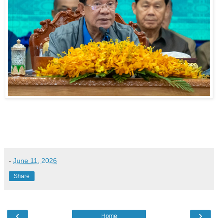
-
June 11, 2026
Share
‹
›
Home