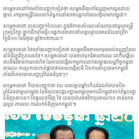
សម្តេចតេជោថែមទាំងបញ្ជាក់ទៀតថា សម្តេចនឹងហៅឈ្មួញមកសួរដោយ
ផ្ទាល់ រកមុខមន្ត្រី​ដែល​ពាក់ព័ន្ធការនាំសាច់បង្កកទាំងនេះចូលមកកម្ពុជា។
សម្តេចតេជោ បានបញ្ជាក់បែបនេះ ក្នុងឱកាសសំណេះសំណាលជាមួយមន្ត្រី
ក្រុមប្រឹក្សា ថ្នាក់ដឹកនាំមន្ទីរ អង្គភាពនានានៅខេត្តបន្ទាយមានជ័យនាព្រឹក
ថ្ងៃទី១១ ខែមិថុនា ឆ្នាំ២០២៦នេះ។
សម្តេចតេជោ ថែមទាំងបញ្ជាក់ទៀតថា សម្តេចនឹងតាមរកមុខរាល់ឈ្មួញដែល
នាំទំនិញពីប្រទេស​ថៃ។ សម្តេចតេជោ បានចាត់ទុកវិធានការនេះ ជាការឆ្លើយ
តបនឹងវិធានការរបស់ថៃ ដែលបានធ្វើសកម្មភាពដាក់សម្ពាធសេដ្ឋកិច្ចកម្ពុជា
តាមរយៈការប្រកាសកាត់ផ្តាច់ថាមពលអគ្គិសនី បិទការនាំប្រេងមកកម្ពុជា
តាំងពីពេលមានបញ្ហាព្រំដែនដំបូងៗ។
សម្តេចតេជោ ក៏បានបញ្ជាក់ថា រយៈពេលមួយឆ្នាំហើយដែលថៃបានបិទ
ព្រំដែនជាមួយកម្ពុជា តែមិនបានបង្កបញ្ហាណាមួយមកលើកម្ពុជាពាក់ព័ន្ធបញ្ហា
ទំនិញនោះទេ។ តែផ្ទុយទៅវិញ ថៃ បានបាត់បង់ថវិកាប្រមាណ១០ ពាន់លាន
ដុល្លារ តាមរយៈការលក់ទំនិញមកកម្ពុជា៕