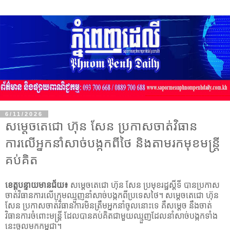
6/11/2026
សម្តេចតេជោ ហ៊ុន សែន ប្រកាសចាត់វិធាន
ការលើអ្នកនាំសាច់បង្កកពីថៃ និងតាមរកមុខមន្ត្រី
គប់គិត
ខេត្តបន្ទាយមានជ័យ៖
សម្តេចតេជោ ហ៊ុន សែន ប្រមុខរដ្ឋស្តីទី បានប្រកាស
ចាត់វិធានការលើក្រុម​ឈ្មួញនាំសាច់បង្កកពី​ប្រ​ទេស​​ថៃ។ សម្តេចតេជោ ហ៊ុន
សែន ប្រកាសចាត់វិធានការមិនត្រឹម​អ្នកនាំ​ចូលនោះទេ គឺសម្តេច នឹងចាត់
វិធានការចំពោះ​មន្ត្រី ដែលបានគប់គិតជាមួយឈ្មួញដែលនាំសាច់​បង្កកទាំង
នេះចូលមក​កម្ពុជា។