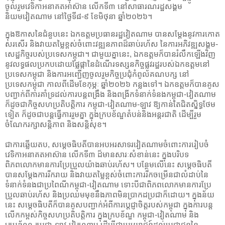
ចូលរួមវេទិកាអនាគតអាស៊ាន លើកទី៣ នៅសាធារណរដ្ឋសង្គម
និយមវៀតណាម នៅថ្ងៃទី៨-៩ ខែមិថុនា ឆ្នាំ២០២៦។
ក្នុងឱកាសនៃជំនួបនេះ ឯកឧត្តម​ប្រធានរដ្ឋវៀតណាម បានសម្ដែងនូវការកោត
សរសើរ និងវាយតម្លៃខ្ពស់ចំពោះវឌ្ឍនភាពដ៏ឆាប់រហ័ស នៃការអភិវឌ្ឍសង្គម-
សេដ្ឋកិច្ចរបស់ប្រទេសកម្ពុជា។ ជាមួយគ្នានេះ, ឯកឧត្តម​ក៏បានរំលឹកឡើងវិញ
នូវលទ្ធផលប្រកបដោយផ្លែផ្កានៃដំណើរទស្សនកិច្ចផ្លូវរដ្ឋរបស់ឯកឧត្តមនៅ
ប្រទេសកម្ពុជា និងការអញ្ជើញចូលរួមកិច្ចប្រជុំកំពូលគណបក្ស នៅ
ប្រទេសកម្ពុជា កាលពីដើមខែកុម្ភៈ ឆ្នាំ២០២៦ កន្លងទៅ។ ឯកឧត្តមក៏បានគូស
បញ្ជាក់ពីការគាំទ្រដល់ការបន្តពង្រឹង និងពង្រីកទំនាក់ទំនងកម្ពុជា-វៀតណាម
ក៏ដូចជាកិច្ចសហប្រតិបត្តិការ កម្ពុជា-វៀតណាម-ឡាវ ឱ្យកាន់តែជិតស្និទ្ធថែម
ទៀត ក៏ដូចជាបន្តធ្វើការរួមគ្នា ក្នុងក្របខ័ណ្ឌតំបន់និងអន្តរជាតិ ដើម្បីរួម
ចំណែករក្សាសន្តិភាព និងសន្តិសុខ។
ជាការឆ្លើយតប, សម្ដេចធិបតីបានអបអរសាទរវៀតណាមចំពោះការរៀបចំ
វេទិកាអនាគតអាស៊ាន លើកទី៣ ដ៏មានសារៈសំខាន់នេះ ក្នុងបរិបទ
ពិភពលោកមានការប្រែប្រួលយ៉ាងឆាប់រហ័ស។ បន្ថែមលើនេះ សម្ដេចធិបតី
បានសម្ដែងការរីករាយ និងវាយតម្លៃខ្ពស់ចំពោះការរីកចម្រើនជាលំដាប់នៃ
ទំនាក់ទំនងជាប្រពៃណីកម្ពុជា-វៀតណាម ទោះបីជាពិភពលោកមានការប្រែ
ប្រួលឆាប់រហ័ស និងប្រឈមមុខនឹងភាពមិនប្រាកដប្រជាក៏ដោយ។ ក្នុងន័យ
នេះ សម្ដេចធិបតីក៏បានគូសបញ្ជាក់អំពីការប្ដេជ្ញាចិត្តរបស់កម្ពុជា ក្នុងការបន្ត
លើកកម្ពស់កិច្ចសហប្រតិបត្តិការ ក្នុងក្របខ័ណ្ឌ កម្ពុជា-វៀតណាម និង
ក្របខ័ណ្ឌ កម្ពុជា-ឡាវ-វៀតណាម ដើម្បីជាប្រយោជន៍ដល់ប្រជាជននៃ