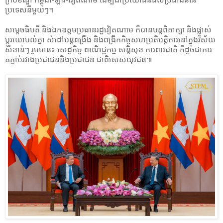
ប្រទេសនីមួយៗ។
សម្ដេចធិបតី និងឯកឧត្តម​ប្រធានរដ្ឋវៀតណាម ក៏បានបន្តពិភាក្សា និងផ្លាស់
ប្ដូរយោបល់គ្នា សំដៅបន្តពង្រឹង និងពង្រីកកិច្ចសហប្រតិបត្តិការនៅក្នុងវិស័យ
សំខាន់ៗ រួមមាន៖ សេដ្ឋកិច្ច​ ពាណិជ្ជកម្ម សន្តិសុខ ការពារជាតិ ក៏ដូចជាការ
តភ្ជាប់រវាងប្រជាជននិងប្រជាជន ជាពិសេសយុវជន៕