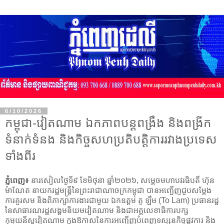
6/10/2026
កម្ពុជា-វៀតណាម ឯកភាពបន្តពង្រឹង និងពង្រីក
ទំនាក់ទំនង និងកិច្ចសហប្រតិបត្តិការរវាងប្រទេស
ទាំងពីរ
ភ្នំពេញ៖
នារសៀលថ្ងៃទី៩ ខែមិថុនា ឆ្នាំ២០២៦, សម្តេចមហាបវរធិបតី ហ៊ុន
ម៉ាណែត នាយករដ្ឋមន្ត្រីនៃព្រះរាជាណាចក្រកម្ពុជា បានអញ្ជើញជួបសម្តែង
ការគួរសម និងពិភាក្សាការងារជាមួយ ឯកឧត្តម​ តូ ឡឹម (To Lam) ប្រធានរដ្ឋ
នៃសាធារណរដ្ឋសង្គមនិយមវៀតណាម និងជាអគ្គលេខាធិការបក្ស
កុម្មុយនីស្តវៀតណាម ក្នុងឱកាសនៃការអញ្ជើញបំពេញទស្សនកិច្ចផ្លូវការ និង