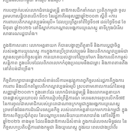
ការបញ្ជាក់របស់លោកជំទាវរដ្ឋមន្រ្តី នាឱកាសដឹកនាំគណៈប្រតិភូកម្ពុជា ចូល
រួមមហាសន្និបាតលើកទី១១ នៃរដ្ឋភាគីអនុសញ្ញាឆ្នាំ២០០៣ ស្តីពី «ការ
ការពារបេតិកភណ្ឌវប្បធម៌អរូបី» ដែលប្រព្រឹត្តទៅពីថ្ងៃទី១៧ ដល់ថ្ងៃទី១៨ ខែ
មិថុនា ឆ្នាំ២០២៦ នៅទីស្នាក់ការកណ្ដាលអង្គការយូណេស្កូ នាទីក្រុងប៉ារីស
សាធារណរដ្ឋបារាំង។
ក្នុងឱកាសនោះ លោកអគ្គនាយក ក៏បានបង្ហាញពីតួនាទី និងការប្តេជ្ញាចិត្ត
របស់អង្គការយូណេស្កូ ការក្នុងការប្រើប្រាស់វប្បធម៌ និងបេតិកភណ្ឌវប្បធម៌ជា
ស្ពានសម្រាប់កិច្ចសន្ទនា ការយោគយល់គ្នាទៅវិញទៅមក និងការលើកកម្ពស់
សន្តិភាព ក្នុងបរិបទដែលពិភពលោកកំពុងប្រឈមនឹងជម្លោះ និងភាពតានតឹង
នៅតំបន់ជាច្រើន។
កិច្ចពិភាក្សាបានផ្តោតជាសំខាន់លើការអនុវត្តកាតព្វកិច្ចរបស់រដ្ឋភាគីក្នុងការ
ការពារ និងលើកតម្លៃបេតិកភណ្ឌវប្បធម៌អរូបី ស្របតាមគោលការណ៍នៃអនុ
សញ្ញាឆ្នាំ២០០៣។ ក្នុងនោះដែរ លោកជំទាវរដ្ឋមន្ដ្រី និងលោកអគ្គនាយក
បានផ្លាស់ប្តូរយោបល់ អំពីការរៀបចំព្រឹត្តិការណ៍ អបអរសាទរខួបលើកទី៧៥
នៃការចូលជាសមាជិករបស់ព្រះរាជាណាចក្រកម្ពុជាក្នុងអង្គការយូណេស្កូ
ព្រមទាំងផែនការដំណើរទស្សនកិច្ច របស់លោកអគ្គនាយកមកកាន់កម្ពុជា ក្នុង
ឱកាសកិច្ចប្រជុំកំពូល នៃបណ្តាប្រទេសនិយាយភាសាបារាំង នៅខែវិច្ឆិកា
ឆ្នាំ២០២៦ ខាងមុខ ដែលនឹងជាឱកាសដ៏សំខាន់ ក្នុងការរំលេចសមិទ្ធផល នៃ
កិច្ចសហប្រតិបត្តិការរវាងកម្ពុជា និងយូណេស្កូ ក្នុងរយៈពេលជាងប្រាំពីរ