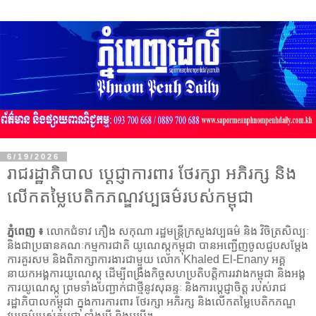
6/19/2026
រាជរដ្ឋាភិបាល ប្ដេជ្ញាការពារ ថែរក្សា អភិរក្ស និង
លើកតម្លៃបេតិកភណ្ឌវប្បធម៌របស់កម្ពុជា
ភ្នំពេញ ៖
លោកជំទាវ ភឿង សកុណា រដ្ឋមន្ត្រីក្រសួងវប្បធម៌ និង វិចិត្រសិល្បៈ
និងជាប្រធានគណៈកម្មការជាតិ យូណេស្កូកម្ពុជា បានអញ្ជើញចូលជួបសម្តែង
ការគួរសម និងពិភាក្សាការងារជាមួយ លោក Khaled El-Enany អគ្គ
នាយកអង្គការយូណេស្កូ ដើម្បីពង្រឹងកិច្ចសហប្រតិបត្តិការរវាងកម្ពុជា និងអង្គ
ការយូណេស្កូ ព្រមទាំងបញ្ជាក់ជាថ្មីនូវសុឆន្ទៈ និងការប្តេជ្ញាចិត្ត របស់រាជ
រដ្ឋាភិបាលកម្ពុជា ក្នុងការការពារ ថែរក្សា អភិរក្ស និងលើកតម្លៃបេតិកភណ្ឌ
វប្បធម៌របស់កម្ពុជា ទាំងរូបី និងអរូបី។