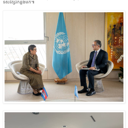
ទសវត្សរ៍កន្លងមក៕