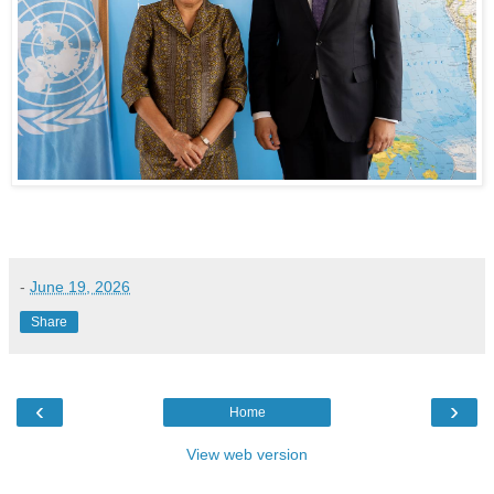
-
June 19, 2026
Share
‹
›
Home
View web version