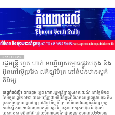
6/29/2026
រដ្ឋមន្ត្រី ហួត ហាក់ អញ្ជើញសម្ពោធផ្លូវបេតុង និង
អ៊ុតកៅស៊ូប្រវែង ៧គីឡូម៉ែត្រ នៅតំបន់ឋានសួគ៌
គិរីរម្យ
ខេត្តកំពង់ស្ពឺ៖
ឯកឧត្តម ហួត ហាក់ រដ្ឋមន្ត្រីក្រសួងទេសចរណ៍ នៅថ្ងៃទី២៨
ខែមិថុនា ឆ្នាំ២០២៦ បានអញ្ជើញជាអធិបតីក្នុងពិធីដាក់សម្ពោធផ្លូវបេតុង និង
អ៊ុតកៅស៊ូក្រាលមួយខ្សែ ប្រវែង៧គីឡូម៉ែត្រ នៅតំបន់ឋានសួគ៌គិរីរម្យ ខេត្ត
កំពង់ស្ពឺ កសាងដោយអ្នកឧកញ៉ា សួរ វីរៈ អគ្គនាយកក្រុមហ៊ុន វិរៈប៊ុនថាំ
អេសប្រេស ខូអិលធីឌី ដោយចំណាយថវិកាផ្ទាល់ខ្លួនប្រមាណ១
,
២២លាន