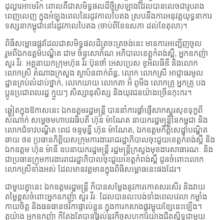
ដុល្លារអាមេរិក ពោលគឺជាសមិទ្ធផលដ៏ថ្មីស្រឡាងដែលបានលេចជារូបរាង
ពេញលេញ ក្នុងអំឡុងពេលនៃរដូវកាលបៃតង ស្របនឹងការអនុវត្តយុទ្ធនាការ
ទស្សនាកម្ពុជានៅរដូវកាលបៃតង (ចាប់ពីខែឧសភា ដល់ខែតុលា)។
ពិធីសម្ពោធផ្លូវដែលជាសមិទ្ធផលដ៏ត្រចះត្រចង់នេះ មានការអញ្ជើញចូល
រួមពីឯកឧត្តមបណ្ឌិត ជាម ច័ន្ទសោភ័ណ អភិបាលខេត្តកំពង់ស្ពឺ
,
អ្នកឧកញ៉ា
សួរ វីរៈ អគ្គនាយកក្រុមហ៊ុន វិរៈប៊ុនថាំ អេសប្រេស ខូអិលធីឌី និងលោក
លោកស្រី តំណាងក្រសួង ស្ថាប័នពាក់ព័ន្ធ
,
លោក លោកស្រី អាជ្ញាធរមូល
ដ្ឋានគ្រប់លំដាប់ថ្នាក់
,
លោកយាយ លោកតា អ៊ំ ពូមីង លោកគ្រូ អ្នកគ្រូ បង
ប្អូនប្រជាពលរដ្ឋ ក្មួយៗ សិស្សានុសិស្ស និងយុវជនយ៉ាងច្រើនកុះករ។
ឆ្លៀតក្នុងឱកាសនេះ ឯកឧត្តមរដ្ឋមន្ត្រី បាននាំការផ្ដាំផ្ញើសាកសួរសុខទុក្ខពី
សំណាក់ សម្ដេចមហាបវរធិបតី ហ៊ុន ម៉ាណែត នាយករដ្ឋមន្ត្រីនៃកម្ពុជា និង
លោកជំទាវបណ្ឌិត ពេជ ចន្ទមុន្នី ហ៊ុន ម៉ាណែត
,
ឯកឧត្តមកិត្តិសេដ្ឋាបណ្ឌិត
ឆាយ ថន ប្រធានកិត្តិយសក្រុមការងាររាជរដ្ឋាភិបាលចុះជួយខេត្តកំពង់ស្ពឺ និង
ឯកឧត្តម ហ៊ុន ម៉ានី ឧបនាយករដ្ឋមន្ត្រី រដ្ឋមន្ត្រីក្រសួងមុខងារសាធារណៈ និង
ជាប្រធានក្រុមការងាររាជរដ្ឋាភិបាលចុះជួយខេត្តកំពង់ស្ពឺ ជូនចំពោះលោក
លោកស្រីទាំងអស់ ដែលមានវត្តមានក្នុងពិធីសម្ពោធនេះផងដែរ។
ជាមួយគ្នានេះ ឯកឧត្តមរដ្ឋមន្ត្រី ក៏បានសម្តែងនូវការកោតសរសើរ និងវាយ
តម្លៃខ្ពស់ចំពោះអ្នកឧកញ៉ា សួរ វីរៈ ដែលបានលះបង់ទាំងពេលវេលា កម្លាំង
កាយចិត្ត និងធនធានថវិកាផ្ទាល់ខ្លួន ក្នុងការកសាងផ្លូវមួយខ្សែនេះឡើង។
តួយ៉ាង អ្នកឧកញ៉ា ក៏តែងតែបានផ្តល់នូវកិច្ចសហការយ៉ាងជិតស្និទ្ធជាមួយ