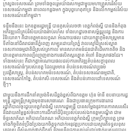
ក្រសួងទេសចរណ៍ ព្រមទាំងចូលរួមយ៉ាងសកម្មជាមួយមហាគ្រួសារវិស័យ
ទេសចរណ៍កម្ពុជា នាពេលកន្លងមក ក្នុងបុព្វហេតុគាំទ្រ និងលើកកម្ពស់វិស័យ
ទេសចរណ៍នៅកម្ពុជា។
ទន្ទឹមនឹងនេះ ឯកឧត្តមរដ្ឋមន្ត្រី បានគូសរំលេចថា ខេត្តកំពង់ស្ពឺ បាននិងកំពុង
អភិវឌ្ឍលើគ្រប់វិស័យយ៉ាងឆាប់រហ័ស ទាំងហេដ្ឋារចនាសម្ព័ន្ធរូបវន្ត និងការ
វិនិយោគ។ គឺជាខេត្តមានលក្ខណៈអំណោយផល ដោយកត្តាភូមិសាស្ត្រមាន
ទីតាំងនៅជិតរាជធានីភ្នំពេញ សម្បូរដោយព្រៃភ្នំ វាលស្មៅដ៏ស្រស់ស្អាត
ទេសភាពធម្មជាតិដ៏ស្រស់ត្រកាល មានសហគមន៍ជនជាតិដើមភាគតិច និង
ជាខេត្តមានភាពល្បីល្បាញខាងការផលិតស្ករត្នោត អំពៅ និងស្រាផងដែរ។
ទាំងអស់នេះ គឺជាកត្តាអំណោយផលដល់ការអភិវឌ្ឍតំបន់សក្តានុពល
ទេសចរណ៍ធំៗរបស់ខេត្ត ដែលរួមមាន តំបន់ទេសចរណ៍វប្បធម៌
ប្រវត្តិសាស្ត្រ
,
តំបន់សហគមន៍ទេសចរណ៍
,
តំបន់ទេសចរណ៍ធម្មជាតិ
,
ទេសចរណ៍កែច្នៃ
,
តំបន់កសិ-ទេសចរណ៍ និងតំបន់គោលដៅទេសចរណ៍
ថ្មីៗ។
ជាមួយនឹងការដឹកនាំតម្រង់ទិសដ៏ខ្ពង់ខ្ពស់ពីឯកឧត្តម ហ៊ុន ម៉ានី ឧបនាយករដ្ឋ
មន្ត្រី រដ្ឋមន្ត្រីក្រសួងមុខងារសាធារណៈ និងជាប្រធានក្រុមការងាររាជ
រដ្ឋាភិបាលចុះជួយខេត្តកំពង់ស្ពឺ លោករដ្ឋមន្ត្រី បានសម្តែងនូវការកោតសរសើរ
និងវាយតម្លៃខ្ពស់ចំពោះការដឹកនាំដ៏ប៉ិនប្រសប់របស់ឯកឧត្តមបណ្ឌិត ជាម
ច័ន្ទសោភ័ណ អភិបាលនៃគណៈអភិបាលខេត្តកំពង់ស្ពឺ ក្រុមប្រឹក្សាខេត្ត ព្រម
ទាំងកិច្ចខិតខំប្រឹងប្រែងយកចិត្តទុកដាក់អនុវត្តប្រកបដោយស្មារតីទទួលខុស
ត្រូវខ្ពស់ ពីសំណាក់ថ្នាក់ដឹកនាំ និងមន្ត្រីរាជការគ្រប់លំដាប់ថ្នាក់របស់រដ្ឋបាល