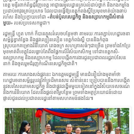
ខេត្ត មន្ទីរពាក់ព័ន្ធជុំវិញខេត្ត អាជ្ញាធរមូលដ្ឋានគ្រប់លំដាប់ថ្នាក់ និងកងកម្លាំង
ប្រដាប់អាវុធគ្រប់ប្រភេទ ដែលបានធ្វើឱ្យខេត្តកំពង់ស្ពឺប្រែមុខមាត់យ៉ាងឆាប់
រហ័ស និងប្រែក្លាយទៅជា
«
តំបន់ប៉ូលសេដ្ឋកិច្ច និងឧស្សាហកម្មដ៏សំខាន់
មួយ
»
របស់ប្រទេសកម្ពុជា។
រដ្ឋមន្ត្រី ហួត ហាក់ ក៏បានគូសរំលេចបន្ថែមថា តាមរយៈការតភ្ជាប់ហេដ្ឋារចនា
សម្ព័ន្ធខ្វាត់ខ្វែង និងផ្លូវល្បឿនលឿន ខេត្តកំពង់ស្ពឺ បាននិងកំពុង
ស្រូបយកគម្រោងវិនិយោគ រោងចក្រ សហគ្រាសធំៗជាច្រើន ព្រមទាំងកែប្រែ
មុខមាត់ពីខេត្តដែលធ្លាប់តែពឹងផ្អែកលើវិស័យកសិកម្ម ទៅជាខេត្តកសិ-
ឧស្សាហកម្ម និងឧស្សាហកម្ម ដែលបង្កើតការងារជូនប្រជាពលរដ្ឋរាប់សែន
នាក់ និងចូលរួមជំរុញកំណើនសេដ្ឋកិច្ចជាតិ។
តាមរយៈការសាងសង់ផ្លូវនេះ ឯកឧត្តមរដ្ឋមន្ត្រី មានជំនឿយ៉ាងមុតមាំថា
ហេដ្ឋារចនាសម្ព័ន្ធរូបវន្តគាំទ្រដ៏មានសារៈសំខាន់នេះ ប្រៀបបាននឹងការបង្កើត
នូវសរសៃឈាមសេដ្ឋកិច្ច និងជាផ្លូវដង្ហើមមួយទៀតនៅក្នុងវិស័យទេសចរណ៍
និងការវិនិយោគ ដែលនឹងផ្តល់តម្លៃបន្ថែម ព្រមទាំងអត្ថប្រយោជន៍ដោយ
ផ្ទាល់ជូនដល់ប្រជាពលរដ្ឋនៅតាមសហគមន៍ផងដែរ៕