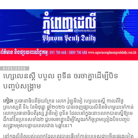
6/05/2026
ហ្សេលេនស្គី បបួល ពូទីន ចរចាគ្នាដើម្បីបិទ
បញ្ចប់សង្រ្គាម
កៀវ៖
ប្រធានាធិបតីអ៊ុយក្រែន លោក វ៉ូឡូឌីមៀ ហ្សេលេនស្គី កាលពីថ្ងៃ
ព្រហស្បតិ៍ ទី៤ ខែមិថុនា ឆ្នាំ២០២៦ បានចេញផ្សាយលិខិតចំហមួយទៅកាន់
លោកប្រធានាធិបតីរុស្ស៉ី វ្ល៉ាឌីមៀ ពូទីន ដែលនៅក្នុងនោះលោកបានស្នើឱ្យមេ
ដឹកនាំនៃប្រទេសទាំង២ ជួបចរចាគ្នាដើម្បីស្វែងរកកិច្ចព្រមព្រៀងបិទបញ្ចប់
សង្រ្គាមអូសបន្លាយពេលជាង ៤ឆ្នាំនេះ។
នៅក្នុងលិខិតរបស់លោកដែលត្រូវបានផ្ញើទៅកាន់ប្រទេសជាច្រើនផ្សេងទៀត