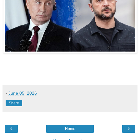
-
June 05, 2026
Share
‹
›
Home