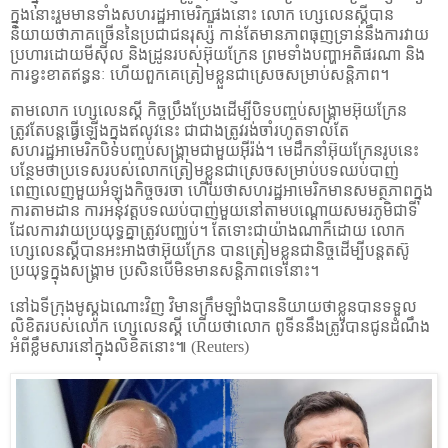
ក្នុងនោះរួមមានទាំងសហរដ្ឋអាមេរិកផងនោះ លោក ហ្សេលេនស្គីបាន
និយាយថាភាគច្រើននៃប្រជាជនរុស្ស៉ី កាន់តែមានភាពធុញទ្រាន់នឹងការវាយ
ប្រហារដោយមីស៊ីល និងដ្រូនរបស់អ៊ុយក្រែន ព្រមទាំងបញ្ហាអតិផរណា និង
ការខ្វះខាតឥន្ធនៈ ហើយពួកគេត្រៀមខ្លួនជាស្រេចសម្រាប់សន្តិភាព។
តាមលោក ហ្សេលេនស្គី កិច្ចប្រឹងប្រែងដើម្បីបិទបញ្ចប់សង្រ្គាមអ៊ុយក្រែន
ត្រូវតែបន្តធ្វើឡើងក្នុងឥលូវនេះ ជាជាងត្រូវរង់ចាំរហូតទាល់តែ
សហរដ្ឋអាមេរិកបិទបញ្ចប់សង្រ្គាមជាមួយអ៊ីរ៉ង់។ មេដឹកនាំអ៊ុយក្រែនរូបនេះ
បន្ថែមថាប្រទេសរបស់លោកត្រៀមខ្លួនជាស្រេចសម្រាប់បទឈប់បាញ់
ពេញលេញមួយអំឡុងកិច្ចចរចា ហើយថាសហរដ្ឋអាមេរិកមានសមត្ថភាពក្នុង
ការតាមដាន ការអនុវត្តបទឈប់បាញ់មួយនៅតាមបណ្ដោយសមរភូមិជាទី
ដែលការវាយប្រយុទ្ធគ្នាត្រូវបញ្ឈប់។ តែទោះជាយ៉ាងណាក៏ដោយ លោក
ហ្សេលេនស្គីបានអះអាងថាអ៊ុយក្រែន បានត្រៀមខ្លួនជានិច្ចដើម្បីបន្តតស៊ូ
ប្រយុទ្ធក្នុងសង្រ្គាម ប្រសិនបើមិនមានសន្តិភាពទេនោះ។
នៅឯទីក្រុងមូស្គូឯណោះវិញ វិមានក្រឹមឡាំងបាននិយាយថាខ្លួនបានទទួល
លិខិតរបស់លោក ហ្សេលេនស្គី ហើយថាលោក ពូទីននឹងត្រូវបានជូនដំណឹង
អំពីខ្លឹមសារនៅក្នុងលិខិតនោះ៕ (Reuters)