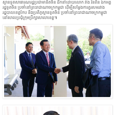
ស្ថានទូតសាធារណរដ្ឋប្រជាមានិតចិន ដឹកនាំដោយលោក
វ៉ាង វិនពីន ឯកអគ្គ
រដ្ឋទូតចិន ប្រចាំនៅព្រះរាជាណាចក្រកម្ពុជា ដើម្បីសម្តែងការគួរសមរវាង
រដ្ឋបាលខេត្តកែប និងប្រតិភូស្ថានទូតចិន ប្រចាំនៅព្រះរាជាណាចក្រកម្ពុជា
នៅសាលប្រជុំក្រុមប្រឹក្សាសាលាខេត្ត៕