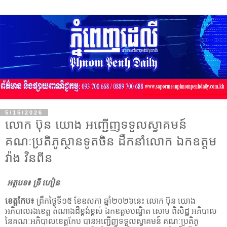
5/15/2026
លោក ប៊ុន យោង អញ្ជើញទទួលស្វាគមន៍
គណៈប្រតិភូស្ថានទូតចិន ដឹកនាំលោក ឯកឧត្តម
វ៉ាង វិនពីន
អត្ថបទ៖ ទ្រី ហៀន
ខេត្តកែប៖
ព្រឹកថ្ងៃទី១៥ ខែឧសភា ឆ្នាំ២០២៦នេះ លោក ប៊ុន យោង
អភិបាលរងខេត្ត តំណាងដ៏ខ្ពង់ខ្ពស់ ឯកឧត្តមបណ្ឌិត សោម ពិសិដ្ឋ អភិបាល
នៃគណៈអភិបាលខេត្តកែប បានអញ្ជើញទទួលស្វាគមន៍ គណៈប្រតិភូ