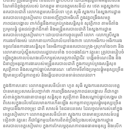
២៥៧០ ត្រូវនឹងថ្ងៃទី៥ ខែឧសភា ឆ្នាំ២០២៦ ដោយអនុវត្តតាមអនុសាសន៍
ណែនាំដ៏ខ្ពង់ខ្ពស់របស់ ឯកឧត្ដម នាយឧត្ដមសេនីយ៍ ស ថេត អគ្គស្នងការ
នគរបាលជាតិ លោកឧត្តមសេនីយ៍ទោ ហួត សុធី ស្នងការ នៃស្នងការដ្ឋាន
នគរបាលខេត្តសៀមរាប បានអញ្ជើញជាអធិបតី ក្នុងវគ្គពង្រឹងសមត្ថ
ភាពជនបង្គោល ពាក់ព័ន្ធនឹងការគ្រប់គ្រងសន្តិសុខ សុវត្ថិភាព តាមទីតាំង
ប្រមូលផ្តុំ ជូនដល់ថ្នាក់ដឹកនាំ និងមន្រ្តីនគរបាលជាតិ នៃស្នងការដ្ឋាន
នគរបាលខេត្តសៀមរាប។ ដោយបានការចូលរួមពី លោក -លោកស្រីស្នង
ការរងទាំងអស់ លោកនាយការិយាល័យទាំង៣៣ លោកអធិការ-អធិការរង
ទទួលផែនការងារសន្តិសុខ នៃអធិការដ្ឋាននគរបាលក្រុង-ស្រុកទាំង១៣ និង
លោកនាយប៉ុស្តិ៍នគរបាលរដ្ឋបាលទាំង ១០០ផងដែរ។ វគ្គនេះ ត្រូវបានរៀបចំ
ឡើងក្នុងគោលបំណងលើកកម្ពស់សមត្ថភាពវិជ្ជាជីវៈ បង្កើនចំណេះដឹង និង
ជំនាញអនុវត្តការងាររបស់មន្រ្តីនគរបាលជាតិ ក្នុងការគ្រប់គ្រងសន្តិសុខ
សុវត្ថិភាព និងសណ្តាប់ធ្នាប់សាធារណៈ នៅតាមទីតាំងប្រមូលផ្តុំមនុស្សច្រើន
ឱ្យមានប្រសិទ្ធភាពខ្ពស់ និងឆ្លើយតបបានទាន់ពេលវេលា។
ក្នុងឱកាសនោះ លោកឧត្តមសេនីយ៍ទោ ហួត សុធី ស្នងការនគរបាលខេត្ត
បានមានប្រសាសន៍បញ្ជាក់ថា ការពង្រឹងសមត្ថភាពជនបង្គោល គឺជាកត្តា
សំខាន់ក្នុងការធានាបាននូវ សន្តិសុខ សុវត្ថិភាព និងសណ្តាប់ធ្នាប់សង្គម ជា
ពិសេសក្នុងបរិបទដែលមានការកើនឡើង សកម្មភាពប្រមូលផ្តុំមនុស្សច្រើន
ជាមួយនឹងភាពចម្រុះ ជាតិ សាសន៍ នៃជនបរទេស ដែលចូលមករស់នៅក្នុង
ខេត្តសៀមរាប។ លោកឧត្តមសេនីយ៍ទោ ស្នងការ បានមានប្រសាសន៍បន្ត
ទៀតថា វគ្គនេះ គឺជាផ្នែកមួយនៃការខិតខំប្រឹងប្រែងរបស់ស្នងការដ្ឋាន
នគរបាលខេត្តសៀមរាប ក្នុងការកែលម្អគុណភាពធនធានមនុស្ស និងលើក