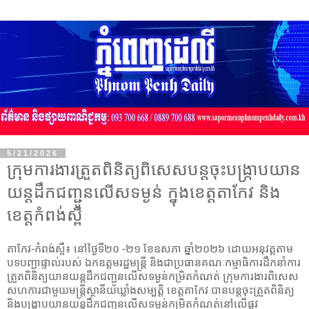
5/21/2026
ក្រុមការងារត្រួតពិនិត្យពិសេសបន្តចុះបង្ក្រាបយាន
យន្តដឹកជញ្ជូនលើសទម្ងន់ ក្នុងខេត្តតាកែវ និង
ខេត្តកំពង់ស្ពឺ
តាកែវ-កំពង់ស្ពឺ៖ នៅថ្ងៃទី២០ -២១ ខែឧសភា ឆ្នាំ២០២៦ ដោយអនុវត្តតាម
បទបញ្ជាផ្ទាល់របស់ ឯកឧត្តមរដ្ឋមន្រ្តី និងជាប្រធានគណៈកម្មាធិការដឹកនាំការ
ត្រួតពិនិត្យយានយន្តដឹកជញ្ជូនលើសទម្ងន់កម្រិតកំណត់ ក្រុមការងារពិសេស
សហការជាមួយមន្រ្តីស្ថានីយឃ្លាំងសម្បត្តិ ខេត្តតាកែវ បានបន្តចុះត្រួតពិនិត្យ
និងបង្ក្រាបយានយន្តដឹកជញ្ជូនលើសទម្ងន់កម្រិតកំណត់នៅលើផ្លូវ