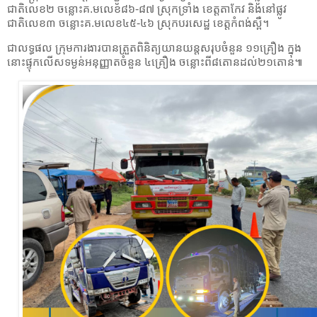
ជាតិលេខ២ ចន្លោះគ.មលេខ៨៦-៨៧ ស្រុកទ្រាំង ខេត្តតាកែវ និងនៅផ្លូវ
ជាតិលេខ៣ ចន្លោះគ.មលេខ៤៥-៤៦ ស្រុកបរសេដ្ឋ ខេត្តកំពង់ស្ពឺ។
ជាលទ្ធផល ក្រុមការងារបានត្រួតពិនិត្យយានយន្តសរុបចំនួន ១១គ្រឿង ក្នុង
នោះផ្ទុកលើសទម្ងន់អនុញ្ញាតចំនួន ៤គ្រឿង ចន្លោះពី៨តោនដល់២១តោន៕