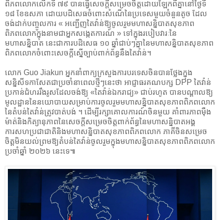
ពិភពលោកលើកទី ៧៩ បានធ្វើសេចក្តីសម្រេចចិត្តដោយឡែកពីគ្នានៅថ្ងៃទី
១៨ ខែឧសភា ដោយបដិសេធចំពោះសំណើនៃប្រទេសមួយចំនួនតូច ដែល
ចង់ដាក់បញ្ចូលការ « អញ្ជើញតៃវ៉ាន់ឱ្យចូលរួមមហាសន្និបាតសុខភាព
ពិភពលោកក្នុងនាមជាអ្នកសង្កេតការណ៍ » ទៅក្នុងរបៀបវារៈនៃ
មហាសន្និបាត នេះជាការបដិសេធ ១០ ឆ្នាំជាប់ៗគ្នានៃមហាសន្និបាតសុខភាព
ពិភពលោកចំពោះសេចក្តីស្នើច្បាប់ពាក់ព័ន្ធនឹងតៃវ៉ាន់។
លោក Guo Jiakun អ្នកនាំពាក្យក្រសួងការបរទេសចិនបានថ្លែងក្នុង
សន្និសីទកាសែតជាប្រចាំនាពេលថ្មីៗនេះថា អាជ្ញាធរគណបក្ស DPP តៃវ៉ាន់
ប្រកាន់ជំហររឹងរូសដែលចង់ឱ្យ «តៃវ៉ាន់ឯករាជ្យ» ជាប់រហូត បានបណ្តាលឱ្យ
មូលដ្ឋាននៃនយោបាយសម្រាប់ការចូលរួមមហាសន្និបាតសុខភាពពិភពលោក
នៃតំបន់តៃវ៉ាន់ត្រូវបាត់បង់ ។ ដើម្បីរក្សាគោលការណ៍ចិនមួយ គាំពារភាពម៉ឺង
ម៉ាត់និងកិត្យានុភាពនៃសេចក្តីសម្រេចចិត្តពាក់ព័ន្ធនៃមហាសន្និបាតអង្គ
ការសហប្រជាជាតិនិងមហាសន្និបាតសុខភាពពិភពលោក ភាគីចិនសម្រេច
ចិត្តមិនយល់ព្រមឱ្យតំបន់តៃវ៉ាន់ចូលរួមក្នុងមហាសន្និបាតសុខភាពពិភពលោក
ប្រចាំឆ្នាំ ២០២៦ នេះទេ៕