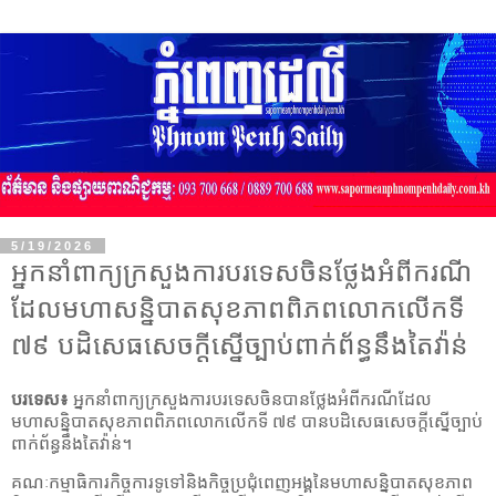
5/19/2026
អ្នកនាំពាក្យក្រសួងការបរទេសចិនថ្លែងអំពីករណី
ដែលមហាសន្និបាតសុខភាពពិភពលោកលើកទី
៧៩ បដិសេធសេចក្តីស្នើច្បាប់ពាក់ព័ន្ធនឹងតៃវ៉ាន់
បរទេស៖
អ្នកនាំពាក្យក្រសួងការបរទេសចិនបានថ្លែងអំពីករណីដែល
មហាសន្និបាតសុខភាពពិភពលោកលើកទី ៧៩ បានបដិសេធសេចក្តីស្នើច្បាប់
ពាក់ព័ន្ធនឹងតៃវ៉ាន់។
គណៈកម្មាធិការកិច្ចការទូទៅនិងកិច្ចប្រជុំពេញអង្គនៃមហាសន្និបាតសុខភាព