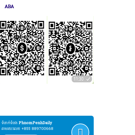
ABA
ប្បុរសជនដែលមានបំណងបរិច្ចាគដោយស្ម័គ្រចិត្ត
ល់ដំណើរការផ្សាយសារព័ត៌មាន"ភ្នំពេញដេលី" :
ABA
ទំនាក់ទំនង​​
PhnomPenhDaily
តាមរយៈលេខ +855 889700668