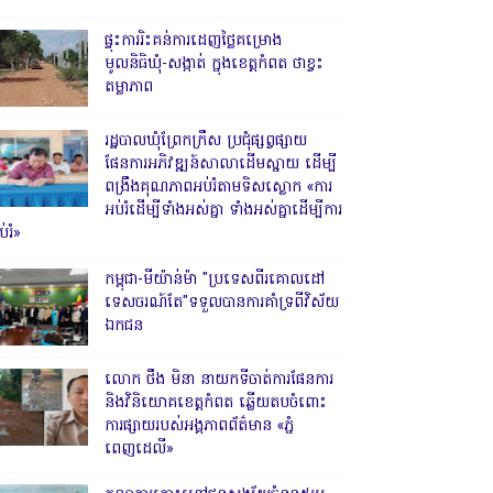
ផ្ទុះការរិះគន់ការដេញថ្លៃគម្រោង
មូលនិធិឃុំ-សង្កាត់ ក្នុងខេត្តកំពត ថាខ្វះ
តម្លាភាព
រដ្ឋបាលឃុំព្រែកក្រឹស ប្រជុំផ្សព្វផ្សាយ
ផែនការអភិវឌ្ឍន៍សាលាដើមស្នាយ ដើម្បី
ពង្រឹងគុណភាពអប់រំតាមទិសស្លោក «ការ
អប់រំដើម្បីទាំងអស់គ្នា ទាំងអស់គ្នាដើម្បីការ
់រំ»
កម្ពុជា-មីយ៉ាន់ម៉ា "ប្រទេសពីរគោលដៅ
ទេសចរណ៍តែ"ទទួលបានការគាំទ្រពីវិស័យ
ឯកជន
លោក ថឹង មិនា នាយកទីចាត់ការផែនការ
និងវិនិយោគខេត្តកំពត ឆ្លើយតបចំពោះ
ការផ្សាយរបស់អង្គភាពព័ត៌មាន «ភ្នំ
ពេញដេលី»