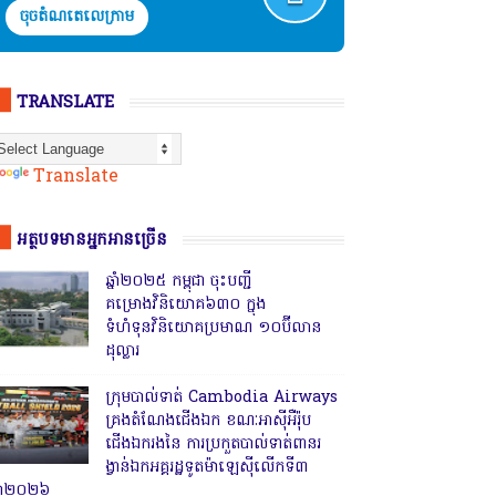
ចុចតំណតេលេក្រាម
TRANSLATE
Powered by
Translate
អត្ថបទមានអ្នកអានច្រើន
ឆ្នាំ២០២៥ កម្ពុជា ចុះបញ្ជី
គម្រោងវិនិយោគ៦៣០ ក្នុង
ទំហំទុនវិនិយោគប្រមាណ ១០ប៊ីលាន
ដុល្លារ
ក្រុមបាល់ទាត់ Cambodia Airways
គ្រងតំណែងជើងឯក ខណៈអាស៊ីអឺរ៉ុប
ជើងឯករងនៃ ការប្រកួតបាល់ទាត់ពានរ
ង្វាន់ឯកអគ្គរដ្ឋទូតម៉ាឡេស៊ីលើកទី៣
្នាំ២០២៦