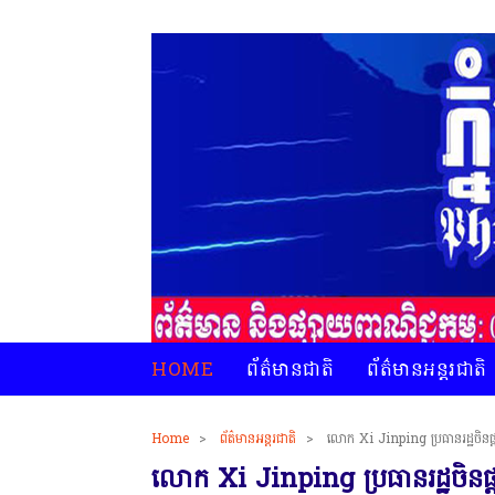
HOME
ព័ត៌មានជាតិ
ព័ត៌មានអន្តរជាតិ
Home
>
ព័ត៌មានអន្តរជាតិ
>
លោក Xi Jinping ប្រធានរដ្ឋចិនផ្ត
លោក Xi Jinping ប្រធានរដ្ឋចិនផ្ត