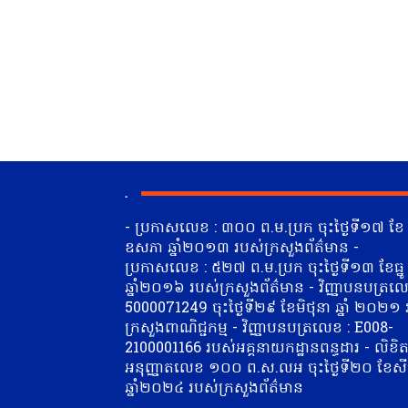
.
- ប្រកាសលេខ : ៣០០ ព.ម.ប្រក ចុះថ្ងៃទី១៧ ខែ
ឧសភា ឆ្នាំ២០១៣ របស់ក្រសួងព័ត៌មាន -
ប្រកាសលេខ : ៥២៧ ព.ម.ប្រក ចុះថ្ងៃទី១៣ ខែធ្នូ
ឆ្នាំ២០១៦ របស់ក្រសួងព័ត៌មាន - វិញ្ញាបនបត្រលេ
5000071249 ចុះថ្ងៃទី២៩ ខែមិថុនា​ ឆ្នាំ ២០២១
ក្រសួងពាណិជ្ជកម្ម - វិញ្ញាបនបត្រលេខ : E008-
2100001166 របស់អគ្គនាយកដ្ឋានពន្ធដារ - លិខិ
អនុញ្ញាតលេខ ១០០ ព.ស.លអ ចុះថ្ងៃទី២០ ខែស
ឆ្នាំ២០២៤ របស់ក្រសួងព័ត៌មាន