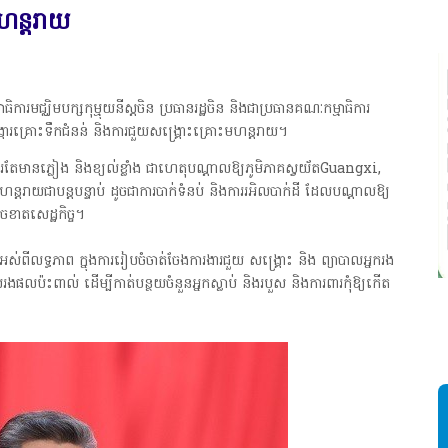
មហន្តរាយ
មជ្ឈិមបក្សកុម្មុយនីស្តចិន ប្រធានរដ្ឋចិន និងជាប្រធានគណៈកម្មាធិការ
្ការគ្រោះទឹកជំនន់ និងការជួយសង្គ្រោះគ្រោះមហន្តរាយ។
នភ្លៀង និងខ្យល់ខ្លាំង ជាហេតុបណ្តាលឱ្យភូមិភាគស្វយ័តGuangxi,
្តរាយជាបន្តបន្ទាប់ ដូចជាការបាក់ទំនប់ និងការរអិលបាក់ដី ដែលបណ្តាលឱ្យ
ូចខាតសេដ្ឋកិច្ច។
្យអស់ពីលទ្ធភាព ក្នុងការរៀបចំចាត់ចែងការងារជួយ សង្គ្រោះ និង ព្យាបាលអ្នករង
ងផលប៉ះពាល់ ដើម្បីកាត់បន្ថយចំនួនអ្នកស្លាប់ និងរបួស និងការពារកុំឱ្យកើត
ស
ដ