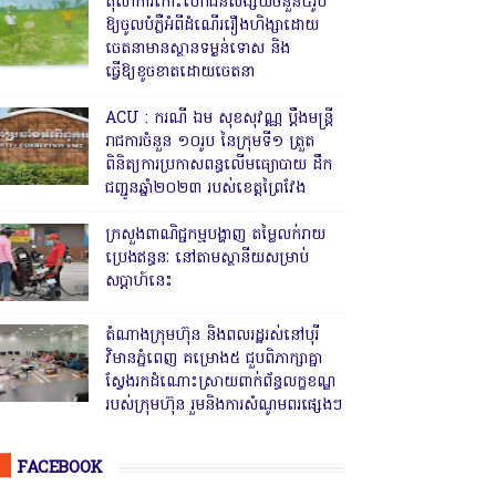
តុលាការកោះហៅជនសង្ស័យចំនួន៥រូប
ឱ្យចូលបំភ្លឺអំពីដំណើររឿងហិង្សាដោយ
ចេតនាមានស្ថានទម្ងន់ទោស និង
ធ្វើឱ្យខូចខាតដោយចេតនា
ACU : ករណី ឯម សុខសុវណ្ណ ប្ដឹងមន្ត្រី
រាជការចំនួន ១០រូប នៃក្រុមទី១ ត្រួត
ពិនិត្យការប្រកាសពន្ធលើមធ្យោបាយ ដឹក
ជញ្ជូនឆ្នាំ២០២៣ របស់ខេត្តព្រៃវែង
ក្រសួងពាណិជ្ជកម្មបង្ហាញ តម្លៃលក់រាយ
ប្រេងឥន្ធនៈ នៅតាមស្ថានីយសម្រាប់
សប្តាហ៍នេះ
តំណាងក្រុមហ៊ុន និងពលរដ្ឋរស់នៅបុរី
វិមានភ្នំពេញ គម្រោង៥ ជួបពិភាក្សាគ្នា
ស្វែងរកដំណោះស្រាយពាក់ព័ន្ធលក្ខខណ្ឌ
របស់ក្រុមហ៊ុន រួមនិងការសំណូមពរផ្សេងៗ
FACEBOOK