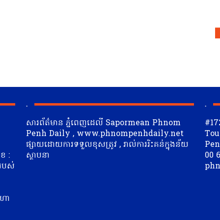
.
.
សារព័ត៌មាន ភ្នំពេញដេលី Sapormean Phnom
#17
Penh Daily , www.phnompenhdaily.net
Tou
ផ្សាយដោយការទទួលខុសត្រូវ , រាល់ការរិះគន់ក្នុងន័យ
Penh
ខ :
ស្ថាបនា
00 6
 របស់
phn
ត
ីហា