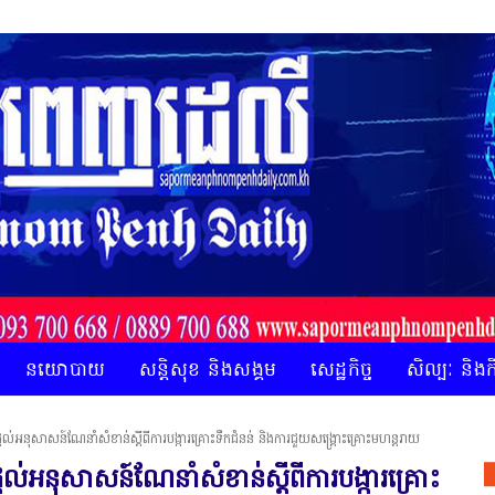
នយោបាយ
សន្តិសុខ និងសង្គម
សេដ្ឋកិច្ច
សិល្បៈ និង
ល់អនុសាសន៍ណែនាំសំខាន់ស្តីពីការបង្ការគ្រោះទឹកជំនន់ និងការជួយសង្គ្រោះគ្រោះមហន្តរាយ
ល់អនុសាសន៍ណែនាំសំខាន់ស្តីពីការបង្ការគ្រោះ