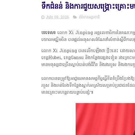
ទឹកជំនន់ និងការជួយសង្គ្រោះគ្រោះ
July 08, 2026
ព័ត៌មានអន្តរជាតិ
បរទេស៖
លោក Xi Jinping អគ្គលេខាធិការនៃគណៈកម្មាធិការ
យោធាមជ្ឈិមចិន បានផ្តល់អនុសាសន៍ណែនាំសំខាន់ស្តីពីការបង
លោក Xi Jinping បានលើកឡើងថា ថ្មីៗនេះ ដោយសារតែមា
ខេត្តHubei, ខេត្តGansu និងកន្លែងផ្សេងទៀត រងគ្រោះមហន
មានមនុស្សជាច្រើនស្លាប់បាត់បង់ជីវិត និងរងរបួស និងរងការខ
លោកបានតម្រូវឱ្យអាជ្ញាធរមានសមត្ថកិច្ចធ្វើខិតខំប្រឹងប្រែងឱ
របួស និងចាត់ចែងទីកន្លែងស្នាក់អាស្រ័យសម្រាប់ប្រជាជនដែលរ
មានគ្រោះមហន្តរាយបន្ទាប់បន្សំ៕