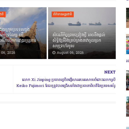
ជាតិ
ព័ត៌មានអន្តរជាតិ
ាមវាយក្រុមប្រទេសក្នុង
សមុទ្រពែក្ស បើ
សំណើកិច្ចព្រមព្រៀងថ្មី អាចនឹងផ្តល់
មេរិកបើកការវាយប្រហារ
សិទ្ធិឱ្យអ៊ីរ៉ង់គ្រប់គ្រងនាវាចូលច្រក
សមុទ្រហ័រមូស
 06, 2026
August 06, 2026
អប
NEXT
លោក Xi Jinping ប្រធានរដ្ឋចិនផ្ញើសារអបអរសាទរចំពោះលោកស្រី
Keiko Fujimori ដែលត្រូវបានជ្រើសតាំងជាប្រធានាធិបតីនៃប្រទេសប៉េរូ