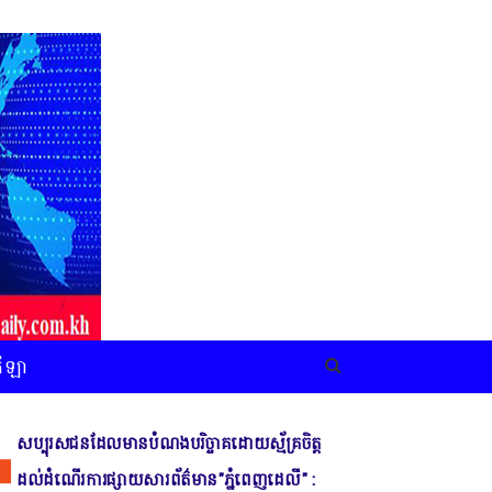
កីឡា
សប្បុរសជនដែលមានបំណងបរិច្ចាគដោយស្ម័គ្រចិត្ត
ដល់ដំណើរការផ្សាយសារព័ត៌មាន"ភ្នំពេញដេលី" :