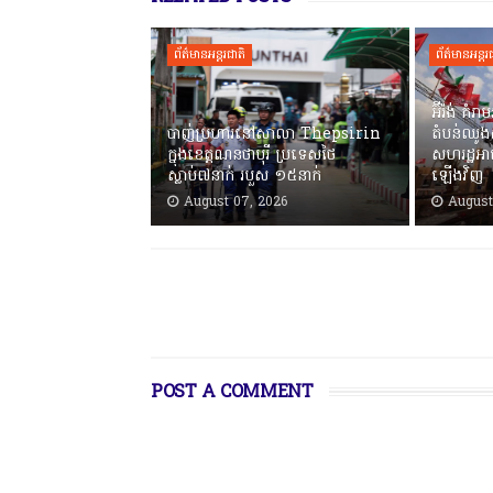
ព័ត៌មានអន្តរជាតិ
ព័ត៌មានអន្តរ
អ៊ីរ៉ង់ គំរ
បាញ់ប្រហារនៅសាលា Thepsirin
តំបន់ឈូង
ក្នុងខេត្តណនថាបុរី ប្រទេសថៃ
សហរដ្ឋអា
ស្លាប់៧នាក់ របួស ១៥នាក់
ឡើងវិញ
August 07, 2026
August
POST A COMMENT