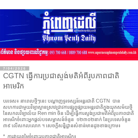
7/04/2026
​CGTN​ ​ធ្វើការប្រជាស្ទង់មតិ​​អំពី​​រូបភាព​ជាតិ​​
អាមេរិក​​
បរទេស៖ នាពេលថ្មីៗនេះ ​​បណ្តាញទូរទស្សន៍អន្តរជាតិ​​ CGTN​ ​បាន​
សហការជាមួយ​វិទ្យាស្ថាន​ស្រាវជ្រាវ​ការផ្សព្វផ្សាយអន្តរជាតិ​ក្នុងយុគសម័យថ្មី
នៃ​​សកលវិទ្យាល័យ Ren min ចិន​ ​ដើម្បី​ធ្វើ​ការស្ទង់ប្រជាមតិ​​អំពី​​​រូបភាព​ជាតិ​​
អាមេរិក​ចំពោះ​អ្នកផ្តល់​បទសម្ភាសន៍​​ចំនួន ១២៣០២នាក់ នៃប្រទេសចំនួន
៣៩ ​​លើ​សកល​លោក ។ ​សេចក្តីសន្និដ្ឋានសំខាន់​មានដូចខាងក្រោម៖
* ការវាយតម្លៃ​ចំពោះ​រូបភាព​​ជាតិ​​អាមេរិក​៖​​