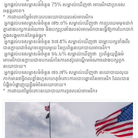
​ អ្នកផ្តល់បទសម្ភាសន៍ចំនួន 75% ​សម្គាល់​ឃើញ​ថា អាមេរិក​ជាប្រទេស​
អនុត្តរភាព​​​។
* ការវាយតម្លៃ​ចំពោះ​​របប​នយោបាយ​របស់​អាមេរិក​៖​​
​ អ្នកផ្តល់បទសម្ភាសន៍ចំនួន ៧២.១% ​សម្គាល់ឃើញ​ថា ​ការប្រឈមមុខដាក់
គ្នា​រវាង​បក្ស​កាន់អំណាច​ និងបក្ស​​ប្រឆាំង​របស់​អាមេរិកបានធ្វើឱ្យការបែកបាក់
ក្នុងសង្គមកាន់តែធ្ងន់ធ្ងរ​។
​ អ្នកផ្តល់បទសម្ភាសន៍ចំនួន ៦៧.៥% ​សម្គាល់ឃើញ​ថា ជម្លោះ​​បក្ស​ទាំងពីរ​​
បាន​ក្លាយជា​ចំណុចខ្សោយ​មួយ​ នៃ​ប្រព័ន្ធ​នយោបាយ​អាមេរិក។
​ អ្នកផ្តល់បទសម្ភាសន៍ចំនួន ៦៤.៤% ​សម្គាល់​ឃើញ​ថា​ ​ប្រព័ន្ធយុត្តិធម៌
អាមេរិកបានក្លាយជា​ឧបករណ៍នៃការតស៊ូរដណ្តើមអំណាចរវាង​បក្សពួក
នយោបាយ។​
​ អ្នកផ្តល់បទសម្ភាសន៍ចំនួន ៧១.៧% ​សម្គាល់​ឃើញ​ថា ​​នយោបាយលុយ
កាក់មានឥទ្ធិពលខ្លាំងហួសហេតុ​ចំពោះ​ការបោះឆ្នោត​នៃ​អាមេរិក​​ ​ដែលបាន​
បំផ្លិចបំផ្លាញ​យុត្តិធម៌​នៃ​​នយោបាយ។
* ការវាយតម្លៃ​ចំពោះ​នយោបាយ​ការទូត​​របស់​អាមេរិក​៖​​