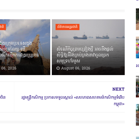
ជាតិ
ព័ត៌មានអន្តរជាតិ
ាមវាយក្រុមប្រទេសក្នុង
សមុទ្រពែក្ស បើ
សំណើកិច្ចព្រមព្រៀងថ្មី អាចនឹងផ្តល់
មេរិកបើកការវាយប្រហារ
សិទ្ធិឱ្យអ៊ីរ៉ង់គ្រប់គ្រងនាវាចូលច្រក
សមុទ្រហ័រមូស
អប
 06, 2026
August 06, 2026
NEXT
តចិន
រដ្ឋមន្ត្រីកសិកម្ម ប្រកាសទទួលស្គាល់ «សហភាពសហគមន៍កសិកម្មទំនើប
កម្ពុជា»