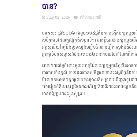
បាន​?
July 02, 2026
ព័ត៌មានអន្តរជាតិ
បរទេស៖ ឆ្នាំ​២០២៦ ​ជា​ខួប​១០៥​ឆ្នាំ​នៃ​ការបង្កើត​បក្សកុម្មុយនីស្ត
សមិទ្ធផល​ដែល​គួរឱ្យ​កត់សម្គាល់​។​ហេតុអ្វីបាន​ជា​បក្ស​កុម្ម
អគ្គស្ថានីយ​វិទ្យុនិងទូរទស្សន៍​មជ្ឈិម​ចិន​បាន​ធ្វើ​ការស្ទង់មត
អ្នកផ្តល់​បទ​សម្ភាសន៍​ចំនួន១១៥២១នាក់​បានចែករំលែក​ពី​ក
ពេល​វាយតម្លៃ​ចំពោះ​មូលហេតុ​ដែល​បក្ស​កុម្មុយនីស្តចិន​អាច​
ការ​ចាត់​តាំង​​ខ្ពស់​ ​ការ​ទទួលបាន​សមិទ្ធផល​ខាង​សេដ្ឋកិច្ច​និង​ការ
បី​លេខ​ខាង​មុខ​។​អ្នក​ផ្តល់​បទសម្ភាសន៍​​សម្គាល់ឃើញ​​ជាទូទ
“ការរៀបចំ​និង​អនុវត្ត​ផែនការអភិវឌ្ឍន៍ជាតិ​រយៈពេលមធ្យម​ន
មានតម្លៃ​ក្នុងការរៀនសូត្រ៕