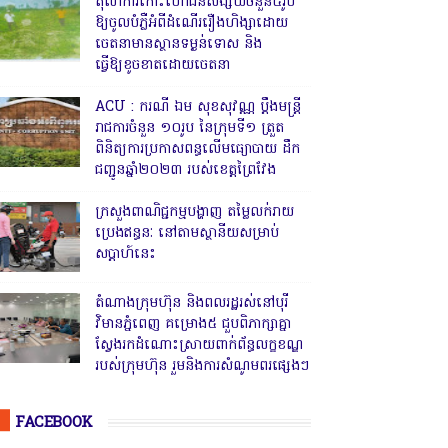
តុលាការកោះហៅជនសង្ស័យចំនួន៥រូប
ឱ្យចូលបំភ្លឺអំពីដំណើររឿងហិង្សាដោយ
ចេតនាមានស្ថានទម្ងន់ទោស និង
ធ្វើឱ្យខូចខាតដោយចេតនា
ACU : ករណី ឯម សុខសុវណ្ណ ប្ដឹងមន្ត្រី
រាជការចំនួន ១០រូប នៃក្រុមទី១ ត្រួត
ពិនិត្យការប្រកាសពន្ធលើមធ្យោបាយ ដឹក
ជញ្ជូនឆ្នាំ២០២៣ របស់ខេត្តព្រៃវែង
ក្រសួងពាណិជ្ជកម្មបង្ហាញ តម្លៃលក់រាយ
ប្រេងឥន្ធនៈ នៅតាមស្ថានីយសម្រាប់
សប្តាហ៍នេះ
តំណាងក្រុមហ៊ុន និងពលរដ្ឋរស់នៅបុរី
វិមានភ្នំពេញ គម្រោង៥ ជួបពិភាក្សាគ្នា
ស្វែងរកដំណោះស្រាយពាក់ព័ន្ធលក្ខខណ្ឌ
របស់ក្រុមហ៊ុន រួមនិងការសំណូមពរផ្សេងៗ
FACEBOOK