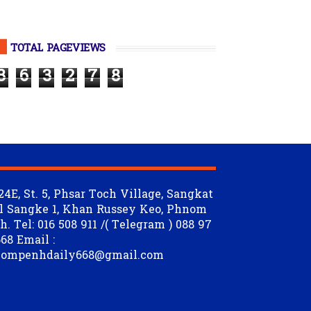
TOTAL PAGEVIEWS
3
6
3
2
7
8
24E, St. 5, Phsar Toch Village, Sangkat
l Sangke 1, Khan Russey Keo, Phnom
. Tel: 016 508 911 /( Telegram ) 088 97
68 Email :
ompenhdaily668@gmail.com