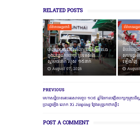
RELATED POSTS
ព័ត៌មានអន្តរជាតិ
ព័ត៌មានអន្តរ
អ៊ីរ៉ង់ គំរ
បាញ់ប្រហារនៅសាលា Thepsirin
តំបន់ឈូង
ក្នុងខេត្តណនថាបុរី ប្រទេសថៃ
សហរដ្ឋអា
ស្លាប់៧នាក់ របួស ១៥នាក់
ឡើងវិញ
August 07, 2026
August
PREVIOUS
មហាសន្និបាតអបអរសាទរខួប ១០៥ ឆ្នាំនៃការបង្កើតបក្សកុម្មុយនីស្
ប្រារព្ធឡើង លោក Xi Jinping ថ្លែងសុន្ទរកថាគន្លឹះ
POST A COMMENT