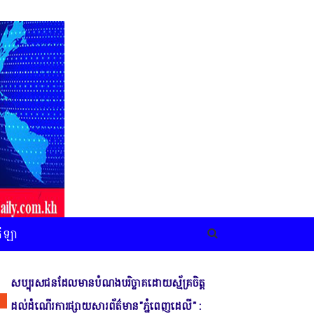
កីឡា
សប្បុរសជនដែលមានបំណងបរិច្ចាគដោយស្ម័គ្រចិត្ត
ដល់ដំណើរការផ្សាយសារព័ត៌មាន"ភ្នំពេញដេលី" :