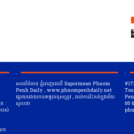
.
.
សារព័ត៌មាន ភ្នំពេញដេលី Sapormean Phnom
#17
Penh Daily , www.phnompenhdaily.net
Tou
ផ្សាយដោយការទទួលខុសត្រូវ , រាល់ការរិះគន់ក្នុងន័យ
Penh
ខ :
ស្ថាបនា
00 6
 របស់
phn
ត
ីហា