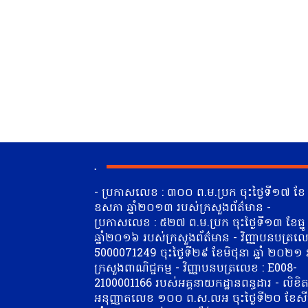
.
- ប្រកាសលេខ : ៣០០ ព.ម.ប្រក ចុះថ្ងៃទី១៧ ខែ
ឧសភា ឆ្នាំ២០១៣ របស់ក្រសួងព័ត៌មាន -
ប្រកាសលេខ : ៥២៧ ព.ម.ប្រក ចុះថ្ងៃទី១៣ ខែធ្នូ
ឆ្នាំ២០១៦ របស់ក្រសួងព័ត៌មាន - វិញ្ញាបនបត្រលេ
5000071249 ចុះថ្ងៃទី២៩ ខែមិថុនា​ ឆ្នាំ ២០២១
ក្រសួងពាណិជ្ជកម្ម - វិញ្ញាបនបត្រលេខ : E008-
2100001166 របស់អគ្គនាយកដ្ឋានពន្ធដារ - លិខិ
អនុញ្ញាតលេខ ១០០ ព.ស.លអ ចុះថ្ងៃទី២០ ខែស