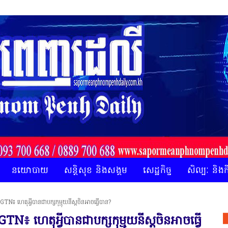
នយោបាយ
សន្តិសុខ និងសង្គម
សេដ្ឋកិច្ច
សិល្បៈ និង
 ​ហេតុអ្វី​បាន​ជា​បក្ស​កុម្មុយនីស្ត​ចិន​អាច​ធ្វើ​បាន​?
 ​ហេតុអ្វី​បាន​ជា​បក្ស​កុម្មុយនីស្ត​ចិន​អាច​ធ្វើ​