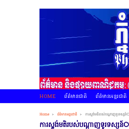
HOME
ព័ត៌មានជាតិ
ព័ត៌មានអន្តរជាតិ
Home
>
ព័ត៌មានអន្តរជាតិ
>
ការស្ទង់មតិរបស់បណ្តាញ​ទូរទស្សន៍​CGTN៖
ការស្ទង់មតិរបស់បណ្តាញ​ទូរទស្សន៍​CGTN៖