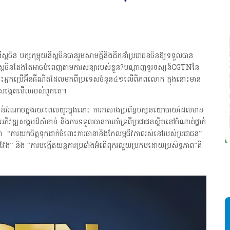
​ចិន​ ​បក្ស​កុម្មុយនីស្តចិន​បាន​រួម​សាមគ្គី​និង​ដឹកនាំ​ប្រជាជន​ចិន​ឱ្យ​ទទួលបាន​
ុយនីស្ត​ចិន​តែងតែ​អាច​បំពេញតាមការ​សន្យារបស់ខ្លួន?​បណ្តាញ​ទូរទស្សន៍​CGTNនៃ​
ិ​ចំពោះ​អ្នក​ប្រើអ៊ីនធឺណិត​ដែល​មកពី​ប្រទេស​ចំនួន​៤១​លើ​ពិភពលោក ក្នុង​នោះ​មាន​
ារសង្កេតមើល​របស់ពួកគេ។​
កាន់​អំណាច​ក្នុងរយៈពេល​យូរក្នុងនោះ​ ការ​កសាង​ប្រព័ន្ធ​បក្សនយោបាយ​ដែល​មាន​
​អភិវឌ្ឍ​សង្គម​ដ៏សំខាន់​ ​និង​ការ​ទទួល​បាន​ការ​គាំទ្រ​ពី​ប្រជាជន​ស្ថិត​នៅ​ចំណាត់ថ្នាក់​
ៅថា​ ​ “ការ​យកចិត្តទុកដាក់​ចំពោះ​ការ​ធានា​និងកែលម្អជីវភាពរស់នៅរបស់ប្រជាជន”
ិងវែង” និង “ការបង្កើតយន្តការប្រឆាំងអំពើពុករលួយប្រកបដោយប្រសិទ្ធភាព”​គឺ​
ស
ដ