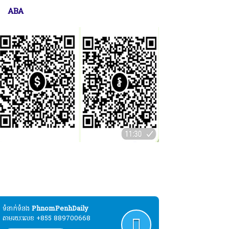
ABA
ប្បុរសជនដែលមានបំណងបរិច្ចាគដោយស្ម័គ្រចិត្ត
ល់ដំណើរការផ្សាយសារព័ត៌មាន"ភ្នំពេញដេលី" :
ABA
ទំនាក់ទំនង​​
PhnomPenhDaily
តាមរយៈលេខ +855 889700668