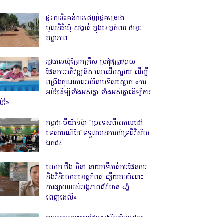
ផ្ទុះការរិះគន់ការដេញថ្លៃគម្រោង
មូលនិធិឃុំ-សង្កាត់ ក្នុងខេត្តកំពត ថាខ្វះ
តម្លាភាព
រដ្ឋបាលឃុំព្រែកក្រឹស ប្រជុំផ្សព្វផ្សាយ
ផែនការអភិវឌ្ឍន៍សាលាដើមស្នាយ ដើម្បី
ពង្រឹងគុណភាពអប់រំតាមទិសស្លោក «ការ
អប់រំដើម្បីទាំងអស់គ្នា ទាំងអស់គ្នាដើម្បីការ
់រំ»
កម្ពុជា-មីយ៉ាន់ម៉ា "ប្រទេសពីរគោលដៅ
ទេសចរណ៍តែ"ទទួលបានការគាំទ្រពីវិស័យ
ឯកជន
លោក ថឹង មិនា នាយកទីចាត់ការផែនការ
និងវិនិយោគខេត្តកំពត ឆ្លើយតបចំពោះ
ការផ្សាយរបស់អង្គភាពព័ត៌មាន «ភ្នំ
ពេញដេលី»