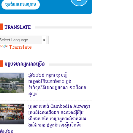
ចុចតំណតេលេក្រាម
TRANSLATE
Powered by
Translate
អត្ថបទមានអ្នកអានច្រើន
ឆ្នាំ២០២៥ កម្ពុជា ចុះបញ្ជី
គម្រោងវិនិយោគ៦៣០ ក្នុង
ទំហំទុនវិនិយោគប្រមាណ ១០ប៊ីលាន
ដុល្លារ
ក្រុមបាល់ទាត់ Cambodia Airways
គ្រងតំណែងជើងឯក ខណៈអាស៊ីអឺរ៉ុប
ជើងឯករងនៃ ការប្រកួតបាល់ទាត់ពានរ
ង្វាន់ឯកអគ្គរដ្ឋទូតម៉ាឡេស៊ីលើកទី៣
្នាំ២០២៦