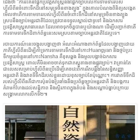
ជើងថា "ការរិះគន់ផ្នែកប្រវត្តិសាស្ត្រនិងផ្នែកច្បាប់លើការទាមទាររបស់
ហ្វីលីពីនចំពោះទឹកដីនៅសមុទ្រចិនខាងត្បូង" ក្នុងគោលបំណងពិនិត្យសង្កេត
មើលថាតើការទាមទាររបស់ហ្វីលីពីនចំពោះទឹកដីនៅសមុទ្រចិនខាងត្បូង
ស្របនឹងច្បាប់អន្តរជាតិដែលត្រូវបានទទួលស្គាល់ជាទូទៅ និងឯកសារ
ប្រវត្តិសាស្ត្រសាធារណេៈដែលអាចទុកចិត្តបាន​ឬយ៉ាងណា ដើម្បីបញ្ជាក់ថាតើ
ការទាមទារទឹកដីពាក់ព័ន្ធនេះសមស្របតាមច្បាប់អន្តរជាតិដែរឬទេ។
របាយការណ៍នេះចង្អុលបង្ហាញថា ​អំណះអំណាងពាក់ព័ន្ធដែលបង្ហាញដោយ
ភាគីហ្វីលីពីនដើម្បីគាំទ្រការទាមទារទឹកដីនៅកោះHuangyan និងថ្មប៉ប្រះ
ទឹកមួយចំនួននៅកោះNansha គឺ​ខុសឆ្គង និងមួលបង្កាច់ឯកសារ
ប្រវត្តិសាស្ត្រ ពោលគឺមិនអាចចាត់ទុកជាភស្តុតាងខាងផ្លូវច្បាប់។ វាគ្រាន់តែ
ជាលេសសម្រាប់ហ្វីលីពីនប្រើដើម្បីគេចវេះពីការរឹតបន្តឹងនៃសន្ធិសញ្ញា
អន្តរជាតិ និងវាតទីទឹកដីរបស់ខ្លួនដោយខុសច្បាប់តែប៉ុណ្ណោះ។ ការវាតទីទឹកដី
របស់ហ្វីលីពីនគឺជាការប៉ុនប៉ងប្រឆាំងនឹងប្រព័ន្ធច្បាប់អន្តរជាតិ និងបង្កការ
គំរាមកំហែងដល់សន្តិភាព និងស្ថិរភាពក្នុងតំបន់ និងសណ្តាប់ធ្នាប់ក្រោយ
សង្គ្រាមលោកលើកទី​២៕