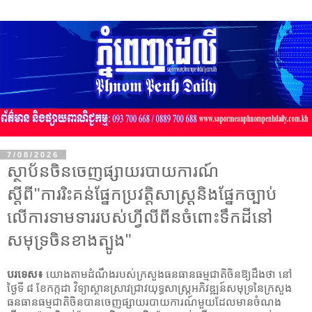
7/08/2026
ស្ថាប័នចិនចេញផ្សាយរបាយការណ៍
ស្តីពី"ការរិះគន់ផ្នែកប្រវត្តិសាស្ត្រនិងផ្នែកច្បាប់
លើការទាមទាររបស់ហ្វីលីពីនចំពោះទឹកដីនៅ
សមុទ្រចិនខាងត្បូង"​
បរទេស៖
យោងតាមដំណឹងរបស់ក្រសួងធនធានធម្មជាតិចិនឱ្យដឹងថា នៅ
ថ្ងៃទី ៨ ខែកក្កដា វិទ្យាស្ថានស្រាវជ្រាវយុទ្ធសាស្ត្រអភិវឌ្ឍន៍សមុទ្រនៃក្រសួង
ធនធានធម្មជាតិចិនបានចេញផ្សាយរបាយការណ៍មួយដែលមានចំណង