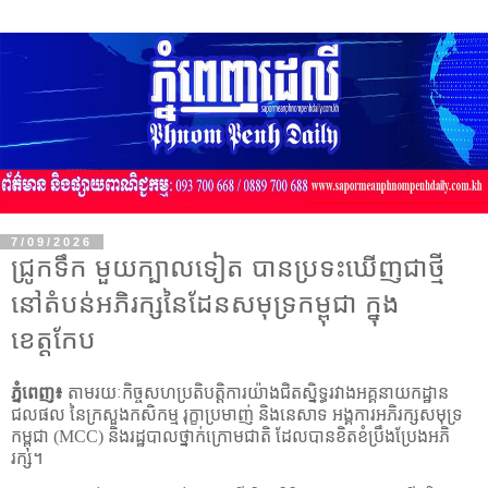
7/09/2026
ជ្រូកទឹក មួយក្បាលទៀត បានប្រទះឃើញជាថ្មី
នៅតំបន់អភិរក្សនៃដែនសមុទ្រកម្ពុជា ក្នុង
ខេត្តកែប
ភ្នំពេញ៖
តាមរយៈកិច្ចសហប្រតិបត្តិការយ៉ាងជិតស្និទ្ធរវាងអគ្គនាយកដ្ឋាន
ជលផល នៃក្រសួងកសិកម្ម រុក្ខាប្រមាញ់ និងនេសាទ អង្គការអភិរក្សសមុទ្រ
កម្ពុជា (
MCC)
និងរដ្ឋបាលថ្នាក់ក្រោមជាតិ ដែលបានខិតខំប្រឹងប្រែងអភិ
រក្ស។