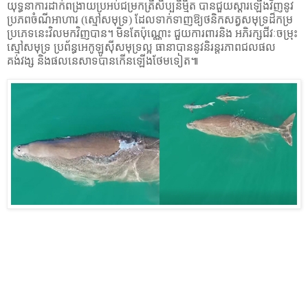
យុទ្ធនាការដាក់ពង្រាយប្រអប់ជម្រកត្រីសិប្បនិម្មិត បានជួយស្តារឡើងវិញនូវ
ប្រភពចំណីអាហារ (ស្មៅសមុទ្រ) ដែលទាក់ទាញឱ្យថនិកសត្វសមុទ្រដ៏កម្រ
ប្រភេទនេះវិលមកវិញបាន។ មិនតែប៉ុណ្ណោះ ជួយការពារនិង អភិរក្សជីវៈចម្រុះ
ស្មៅសមុទ្រ ប្រព័ន្ធអេកូឡូស៊ីសមុទ្រល្អ ធានាបាននូវនិរន្តរភាពជលផល
គង់វង្ស និងផលនេសាទបានកើនឡើងថែមទៀត៕