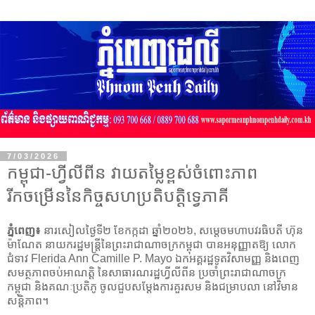
7/03/2026
កម្ពុជា-ហ្វីលីពីន វាយតម្លៃខ្ពស់ចំពោះភាព
រីកចម្រើននៃកិច្ចសហប្រតិបត្តិទ្វេភាគី
ភ្នំពេញ៖
នារសៀលថ្ងៃទី២ ខែកក្កដា ឆ្នាំ២០២៦, សម្តេចមហាបវរធិបតី ហ៊ុន
ម៉ាណែត នាយករដ្ឋមន្ត្រីនៃព្រះរាជាណាចក្រកម្ពុជា បានអនុញ្ញាតឱ្យ លោក
ជំទាវ Flerida Ann Camille P. Mayo ឯកអគ្គរដ្ឋទូតវិសាមញ្ញ និងពេញ
សមត្ថភាព​ចប់អាណត្តិ​ នៃសាធារណរដ្ឋហ្វីលីពីន ប្រចាំព្រះរាជាណាចក្រ
កម្ពុជា និងគណៈប្រតិភូ ចូលជួបសម្តែងការគួរសម និងជម្រាបលា នៅវិមាន
សន្តិភាព។