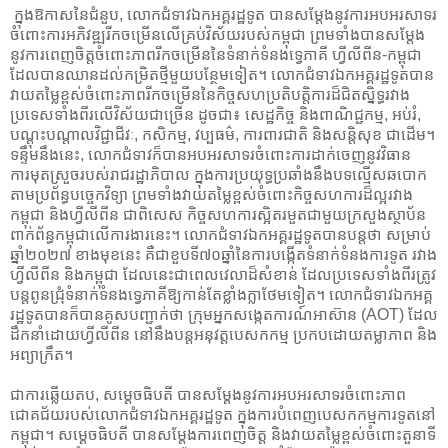
ក្នុងឱកាសនៃជំនួប, លោកជំទាវឯកអគ្គរដ្ឋទូត បានសម្តែងនូវការអបអរសាទរ
ចំពោះការអភិវឌ្ឍរីកចម្រើនលើគ្រប់វិស័យរបស់កម្ពុជា ព្រមទាំងបានសម្តែង
នូវការពេញចិត្តចំពោះភាពរីកចម្រើននៃទំនាក់ទំនងទ្វេភាគី ហ្វីលីពីន-កម្ពុជា
ដែលបានឈានដល់កម្រិតថ្មីមួយបន្ថែមទៀត។ លោកជំទាវឯកអគ្គរដ្ឋទូតបាន
វាយតម្លៃខ្ពស់ចំពោះភាពរីកចម្រើននៃកិច្ចសហប្រតិបត្តិការដ៏ជិតស្និទ្ធរវាង
ប្រទេសទាំងពីរលើវិស័យជាច្រើន ដូចជា៖ សេដ្ឋកិច្ច និងពាណិជ្ជកម្ម, អប់រំ,
បណ្តុះបណ្តាលវិជ្ជាជីវៈ, កសិកម្ម,​ វប្បធម៌,​ ការពារជាតិ និងសន្តិសុខ​ ជាដេីម។
ទន្ទឹមនឹងនេះ, លោកជំទាវក៏បានអបអរសាទរចំពោះការដាក់ចេញនូវវិធាន
ការមុតស្រួចរបស់រាជរដ្ឋាភិបាល ក្នុងការប្រយុទ្ធប្រឆាំងនឹងបទល្មើសឆបោក
តាមប្រព័ន្ធបច្ចេកវិទ្យា ព្រមទាំងវាយតម្លៃខ្ពស់ចំពោះកិច្ចសហការដ៏ល្អរវាង
កម្ពុជា និងហ្វីលីពីន ជាពិសេស កិច្ចសហការស្អិតរមួតជាមួយក្រសួងស្ថាប័ន
ពាក់ព័ន្ធកម្ពុជាលើការងារនេះ។ លោក​ជំទាវ​ឯកអគ្គរដ្ឋទូត​បាន​បន្តថា​ សម្រាប់
ឆ្នាំ២០២៧ ខាងមុខនេះ គឺជាខួបទី៧០ឆ្នាំនៃការបង្កេីតទំនាក់ទំនងការទូត​ រវាង
ហ្វីលីពីន និងកម្ពុជា ដែលនេះជាពេលវេលាដ៏សំខាន់ ដែលប្រទេសទាំងពីរត្រូវ
បន្តពូនជ្រុំទំនាក់ទំនងទ្វេភាគីឱ្យកាន់តែខ្លាំងក្លាថែមទៀត។ លោកជំទាវឯកអគ្គ
រដ្ឋទូតបានក៏បានគូសបញ្ជាក់ថា​ ​ក្រុម​អ្នកសង្កេតការណ៍​អាស៊ាន (AOT) ដែល
ដឹកនាំដោយហ្វីលីពីន នៅនឹង​បន្ត​អនុវត្ត​បេសកកម្ម ​ប្រកប​ដោយ​តម្លាភាព និង​
អព្យាក្រឹត។
ជាការឆ្លើយតប, សម្ដេចធិបតី បានសម្តែងនូវការអបអរសាទរចំពោះភាព
ជោគជ័យរបស់លោកជំទាវឯក​អគ្គរដ្ឋទូត​ ក្នុងការបំពេញបេសកកម្មការទូតនៅ
កម្ពុជា។ សម្ដេចធិបតី បានសម្តែងការពេញចិត្ត និងវាយតម្លៃខ្ពស់ចំពោះតួនាទី