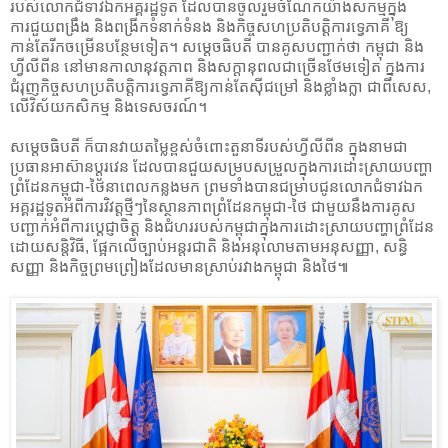
របស់លោកជំទាវ​ឯកអគ្គរដ្ឋទូត​ ដែលបានចូលរួមចំណែកយ៉ាងសកម្មក្នុង
ការជួយពង្រឹង និងពង្រីកទំនាក់ទំនង និងកិច្ចសហប្រតិបត្តិការទ្វេភាគី ឱ្យ
កាន់តែរីកចម្រើនបន្ថែមទៀត។ សម្ដេចធិបតី បានគូសបញ្ជាក់ថា កម្ពុជា និង
ហ្វីលីពីន នៅមានកាលានុវត្តភាព និងសក្តានុពលជាច្រើនថែមទៀត ក្នុងការ
ជំរុញកិច្ចសហប្រតិបត្តិការទ្វេភាគីឱ្យកាន់តែស៊ីជម្រៅ​ និង​ខ្លាំងក្លា ជាពិសេស,
លើវិស័យកសិកម្ម និងទេសចរណ៍។
សម្ដេចធិបតី ក៏បានវាយតម្លៃខ្ពស់ចំពោះតួនាទីរបស់ហ្វីលីពីន ក្នុងនាមជា
ប្រធានអាស៊ានប្តូរវេន ដែលបានជួយសម្របសម្រួលក្នុងការដោះស្រាយបញ្ហា
ព្រំដែនកម្ពុជា-ថៃនាពេលកន្លងមក ព្រមទាំងបានជម្រាបជូនលោកជំទាវឯក
អគ្គរដ្ឋទូតអំពីការវិវត្តថ្មីៗនៃស្ថានភាពព្រំដែនកម្ពុជា-ថៃ ជាមួយនឹងការគូស
បញ្ជាក់អំពីការប្តេជ្ញាចិត្ត និងជំហររបស់កម្ពុជាក្នុងការដោះស្រាយបញ្ហាព្រំដែន​
ដោយសន្តិវិធី, ផ្អែកលើច្បាប់អន្តរជាតិ និងអនុលោមតាមអនុសញ្ញា, សន្ធិ
សញ្ញា និងកិច្ចព្រមព្រៀងដែលមានស្រាប់រវាងកម្ពុជា និងថៃ៕