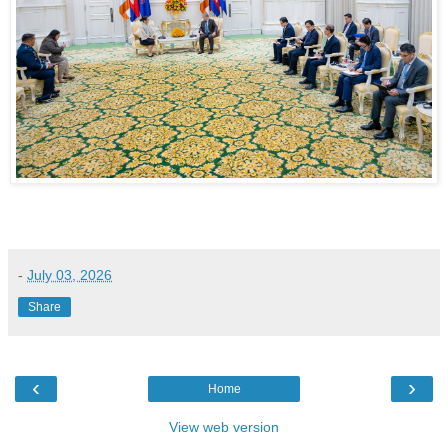
-
July 03, 2026
Share
‹
›
Home
View web version