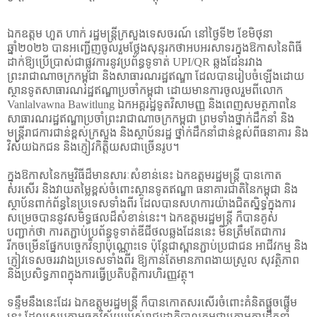
ឯកឧត្តម ហួត ហាក់ រដ្ឋមន្ត្រីក្រសួងទេសចរណ៍ នៅថ្ងៃទី២ ខែមិថុនា
ឆ្នាំ២០២៦ បានអញ្ជើញចូលរួមថ្លែងសុន្ទរកថាអបអរសាទរក្នុងឱកាសនៃពិធី
ដាក់ឱ្យប្រើប្រាស់ជាផ្លូវការនូវប្រព័ន្ធទូទាត់
UPI/QR
ឆ្លងដែនរវាង
ព្រះរាជាណាចក្រកម្ពុជា និងសាធារណរដ្ឋឥណ្ឌា ដែលបានរៀបចំឡើងដោយ
ស្ថានទូតសាធារណរដ្ឋឥណ្ឌាប្រចាំកម្ពុជា ដោយមានការចូលរួមពីលោក
Vanlalvawna Bawitlung
ឯកអគ្គរដ្ឋទូតវិសាមញ្ញ និងពេញសមត្ថភាពនៃ
សាធារណរដ្ឋឥណ្ឌាប្រចាំព្រះរាជាណាចក្រកម្ពុជា ព្រមទាំងថ្នាក់ដឹកនាំ និង
មន្ត្រីរាជការជាន់ខ្ពស់ក្រសួង និងស្ថាប័នរដ្ឋ ថ្នាក់ដឹកនាំជាន់ខ្ពស់ពីធនាគារ និង
វិស័យឯកជន និងភ្ញៀវកិត្តិយសជាច្រើនរូប។
ក្នុងឱកាសនៃកម្មវិធីដ៏មានសារៈសំខាន់នេះ ឯកឧត្តមរដ្ឋមន្ត្រី បានកោត
សរសើរ និងវាយតម្លៃខ្ពស់ចំពោះស្ថានទូតឥណ្ឌា ធនាគារជាតិនៃកម្ពុជា និង
ស្ថាប័នពាក់ព័ន្ធនៃប្រទេសទាំងពីរ ដែលបានសហការយ៉ាងជិតស្និទ្ធក្នុងការ
សម្រេចបាននូវសមិទ្ធផលដ៏សំខាន់នេះ។ ឯកឧត្តមរដ្ឋមន្រ្តី ក៏បានគូស
បញ្ជាក់ថា ការតភ្ជាប់ប្រព័ន្ធទូទាត់ឌីជីថលឆ្លងដែននេះ មិនត្រឹមតែជាការ
រីកចម្រើនផ្នែកបច្ចេកវិទ្យាប៉ុណ្ណោះទេ ប៉ុន្តែជាស្ពានភ្ជាប់ប្រជាជន អាជីវកម្ម និង
ភ្ញៀវទេសចររវាងប្រទេសទាំងពីរ ឱ្យកាន់តែមានភាពងាយស្រួល សុវត្ថិភាព
និងប្រសិទ្ធភាពក្នុងការធ្វើប្រតិបត្តិការហិរញ្ញវត្ថុ។
ទន្ទឹមនឹងនេះដែរ ឯកឧត្តមរដ្ឋមន្ត្រី ក៏បានកោតសរសើរចំពោះគំនិតផ្តួចផ្តើម
នេះ ដែលស្របតាមចក្ខុវិស័យរបស់រាជរដ្ឋាភិបាលកម្ពុជាក្រោមការដឹកនាំ