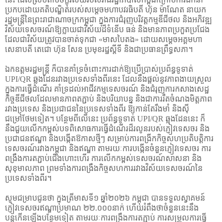
ប្រកបដោយគតិបណ្ឌិតរបស់សម្តេចមហាបវរធិបតី ហ៊ុន ម៉ាណែត នាយក
រដ្ឋមន្រ្តីនៃព្រះរាជាណាចក្រកម្ពុជា ក្នុងការជំរុញបរិវត្តកម្មឌីជីថល និងអភិវឌ្ឍ
វិស័យទេសចរណ៍ឱ្យក្លាយជាវិស័យដ៏ទំនើប ធន់ និងមានភាពប្រកួតប្រជែង
ដែលជាវិស័យត្រូវបានចាត់ទុកជា
«
មាសបៃតង
»
ដោយសម្តេចអគ្គមហា
សេនាបតី តេជោ ហ៊ុន​ សែន ប្រមុខរដ្ឋស្តីទី និងជាប្រធានព្រឹទ្ធសភា។
ឯកឧត្តមរដ្ឋមន្ត្រី ក៏បានគាំទ្រចំពោះការដាក់ឱ្យប្រើប្រាស់ប្រព័ន្ធទូទាត់
UPI/QR
ឆ្លងដែនរវាងប្រទេសទាំងពីរនេះ ដែលនឹងផ្តល់នូវភាពងាយស្រួល
ក្នុងការធ្វើដំណើរ គាំទ្រដល់អាជីវកម្មទេសចរណ៍ និងជំរុញការកសាងសេដ្ឋ
កិច្ចឌីជីថលដែលមានភាពតភ្ជាប់ និងបរិយាបន្ន និងជាការរឹតចំណងមិត្តភាព
រវាងប្រទេស និងប្រជាជននៃប្រទេសទាំងពីរ ឱ្យកាន់តែរឹងមាំ និងស៊ី
ជម្រៅថែមទៀត។ បន្ថែមពីលើនេះ ប្រព័ន្ធទូទាត់
UPI/QR
ឆ្លងដែននេះ ក៏
នឹងជួយលើកកម្ពស់បទពិសោធការធ្វើដំណើរដ៏រលូនរបស់ភ្ញៀវទេសចរ និង
ប្រជាជនឥណ្ឌា និងបង្កើតឱកាសថ្មីៗ សម្រាប់ការពង្រីកកិច្ចសហប្រតិបត្តិការ
ទេសចរណ៍រវាងកម្ពុជា និងឥណ្ឌា តាមរយៈការបង្កើនចំនួនភ្ញៀវទេសចរ ការ
ពង្រឹងការតភ្ជាប់ជើងហោះហើរ ការលើកកម្ពស់ទេសចរណ៍សាសនា និង
សុខុមាលភាព ព្រមទាំងការពង្រឹងកិច្ចសហការរវាងវិស័យទេសចរណ៍នៃ
ប្រទេសទាំងពីរ។
សូមជម្រាបជូនថា ក្នុងត្រីមាសទី១ ឆ្នាំ២០២៦ កម្ពុជា បានទទួលស្វាគមន៍
ភ្ញៀវទេសចរឥណ្ឌាប្រមាណ ២២.០០០នាក់ ហើយរំពឹងថាចំនួននេះនឹង
បន្តកើនឡើងបន្ថែមទៀត តាមរយៈការពង្រឹងការតភ្ជាប់ ការសម្រួលការធ្វើ