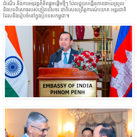
ដំណើរ និងការអនុវត្តគំនិតផ្តួចផ្តើមថ្មីៗ ដែលជួយបង្កើនភាពងាយស្រួល
និងបទពិសោធរបស់ភ្ញៀវទេសចរ ជាពិសេសព្រឹត្តការណ៍យោគៈអន្តរជាតិ
ដែលនឹងរៀបចំនៅក្នុងប្រទេសកម្ពុជា៕