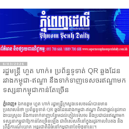
6/03/2026
រដ្ឋមន្រ្តី ហួត ហាក់៖ ប្រព័ន្ធទូទាត់ QR ឆ្លងដែន
រវាងកម្ពុជា-ឥណ្ឌា នឹងទាក់ទាញទេសចរឥណ្ឌាមក
ទស្សនាកម្ពុជាកាន់តែច្រើន
ភ្នំពេញ៖
ឯកឧត្តម ហួត ហាក់ រដ្ឋមន្រ្តីក្រសួងទេសចរណ៍បានមាន
ប្រសាសន៍ថា ប្រព័ន្ធទូទាត់
QR
ឆ្លងដែនរវាងកម្ពុជា-ឥណ្ឌា ពិតជាផ្តល់នូវភាព
ងាយស្រួល និងការទាក់ទាញបន្ថែមដល់ភ្ញៀវទេសចរ និងប្រជាជនឥណ្ឌាមក
ទស្សនាកម្ពុជាឱ្យកាន់តែច្រើនឡើង ជាពិសេសគឺនៅក្នុងរដូវកាលបៃតង និង
ព្រឹត្តិការណ៍យោគៈអន្តរជាតិដ៏ធំនៅកម្ពុជានាខែមិថុនានេះ។