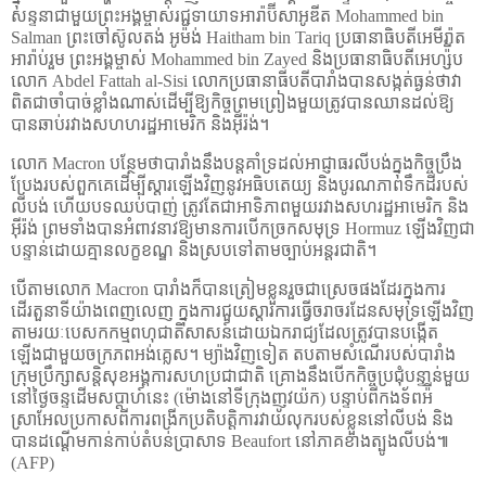
សន្ទនាជាមួយព្រះអង្គម្ចាស់រជ្ជទាយាទអារ៉ាប៊ីសាអូឌីត
Mohammed bin
Salman
ព្រះចៅស៊ូលតង់ អូម៉ង់
Haitham bin Tariq
ប្រធានាធិបតីអេមីរ៉ាត
អារ៉ាប់រួម ព្រះអង្គម្ចាស់
Mohammed bin Zayed
និងប្រធានាធិបតីអេហ្ស៉ីប
លោក
Abdel Fattah al-Sisi
លោកប្រធានាធីបតីបារាំងបានសង្កត់ធ្ងន់ថាវា
ពិតជាចាំបាច់ខ្លាំងណាស់ដើម្បីឱ្យកិច្ចព្រមព្រៀងមួយត្រូវបានឈានដល់ឱ្យ
បានឆាប់រវាងសហហរដ្ឋអាមេរិក និងអ៊ីរ៉ង់។
លោក
Macron
បន្ថែមថាបារាំងនឹងបន្តគាំទ្រដល់អាជ្ញាធរលីបង់ក្នុងកិច្ចប្រឹង
ប្រែងរបស់ពួកគេដើម្បីស្ដារឡើងវិញនូវអធិបតេយ្យ និងបូរណភាពទឹកដីរបស់
លីបង់ ហើយបទឈប់បាញ់ ត្រូវតែជាអាទិភាពមួយរវាងសហរដ្ឋអាមេរិក និង
អ៊ីរ៉ង់ ព្រមទាំងបានអំពាវនាវឱ្យមានការបើកច្រកសមុទ្រ
Hormuz
ឡើងវិញជា
បន្ទាន់ដោយគ្មានលក្ខខណ្ឌ និងស្របទៅតាមច្បាប់អន្តរជាតិ។
បើតាមលោក
Macron
បារាំងក៏បានត្រៀមខ្លួនរួចជាស្រេចផងដែរក្នុងការ
ដើរតួនាទីយ៉ាងពេញលេញ ក្នុងការជួយស្ដារការធ្វើចរាចរដែនសមុទ្រឡើងវិញ
តាមរយៈបេសកកម្មពហុជាតិសាសន៍ដោយឯករាជ្យដែលត្រូវបានបង្កើត
ឡើងជាមួយចក្រភពអង់គ្លេស។ ម្យ៉ាងវិញទៀត តបតាមសំណើរបស់បារាំង
ក្រុមប្រឹក្សាសន្តិសុខអង្គការសហប្រជាជាតិ គ្រោងនឹងបើកកិច្ចប្រជុំបន្ទាន់មួយ
នៅថ្ងៃចន្ទដើមសប្ដាហ៍នេះ (ម៉ោងនៅទីក្រុងញូវយ៉ក) បន្ទាប់ពីកងទ័ពអ៉ី
ស្រាអែលប្រកាសពីការពង្រីកប្រតិបត្តិការវាយលុករបស់ខ្លួននៅលីបង់ និង
បានដណ្ដើមកាន់កាប់តំបន់ប្រាសាទ
Beaufort
នៅភាគខាងត្បូងលីបង់៕
(AFP)