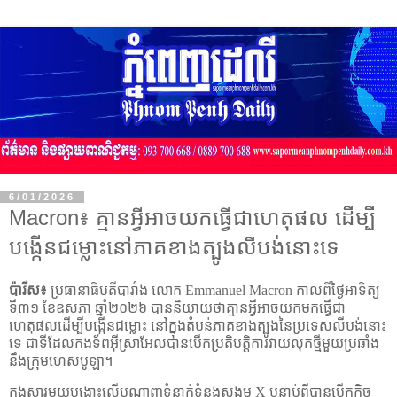
6/01/2026
Macron៖ គ្មានអ្វីអាចយកធ្វើជាហេតុផល ដើម្បី
បង្កើនជម្លោះនៅភាគខាងត្បូងលីបង់នោះទេ
ប៉ារីស៖
ប្រធានាធិបតីបារាំង លោក
Emmanuel Macron
កាលពីថ្ងៃអាទិត្យ
ទី៣១ ខែឧសភា ឆ្នាំ២០២៦ បាននិយាយថាគ្មានអ្វីអាចយកមកធ្វើជា
ហេតុផលដើម្បីបង្កើនជម្លោះ នៅក្នុងតំបន់ភាគខាងត្បូងនៃប្រទេសលីបង់នោះ
ទេ ជាទីដែលកងទ័ពអ៊ីស្រាអែលបានបើកប្រតិបត្តិការវាយលុកថ្មីមួយប្រឆាំង
នឹងក្រុមហេសបូឡា។
ក្នុងសារមួយបង្ហោះលើបណ្ដាញទំនាក់ទំនងសង្គម
X
បន្ទាប់ពីបានបើកកិច្ច