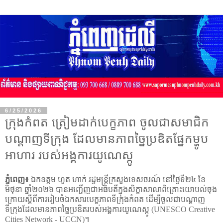
6/25/2026
ក្រុង​កំពត ត្រៀមដាក់បេក្ខភាព ចូលជាសមាជិក
បណ្តាញទីក្រុង ដែល​មាន​ភាព​ច្នៃប្រឌិតផ្នែកម្ហូប
អាហារ របស់អង្គការយូណេស្កូ
ភ្នំពេញ៖
ឯកឧត្តម ហួត ហាក់ រដ្ឋមន្ត្រីក្រសួងទេសចរណ៍ នៅថ្ងៃទី២៤ ខែ
មិថុនា ឆ្នាំ២០២៦ បានអញ្ជើញជាអធិបតីក្នុងសិក្ខាសាលាពិគ្រោះយោបល់ចុង
ក្រោយស្តីពីការរៀបចំឯកសារបេក្ខភាពទីក្រុងកំពត ដើម្បីចូលជា​បណ្តាញ
ទីក្រុងដែល​មាន​ភាព​ច្នៃប្រឌិតរបស់អង្គការយូណេស្កូ (
UNESCO Creative
Cities Network - UCCN)។