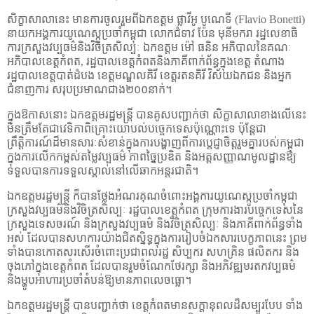
សិក្ខាសាលានេះ មានការចូលរួមពីឯកឧត្តម ផ្លាវីអូ បូណេទី (
Flavio Bonetti)
នាយកអង្គការយូណេស្កូប្រចាំកម្ពុជា លោកជំទាវ ប៉ែន មុនីមករា រដ្ឋលេខាធិ
ការក្រសួងវប្បធម៌​និងវិចិត្រសិល្បៈ ឯកឧត្ដម​ ម៉ៅ ធនិន អភិបាលនៃគណៈ
អភិបាលខេត្តកំពត
,
រដ្ឋបាលខេត្តកំពតនិងភាគីពាក់ព័ន្ធក្នុងខេត្ត តំណាង
រដ្ឋបាលខេត្តបាត់ដំបង ខេត្តមណ្ឌលគិរី ខេត្តរតនគិរី វិស័យ​​ឯកជន និង​អ្នក
ជំនាញការ សរុបប្រមាណ​ជាង​២០០នាក់។
ក្នុងឱកាសនោះ ឯកឧត្តមរដ្ឋមន្ត្រី បានគូសបញ្ជាក់ថា សិក្ខាសាលាខាង​លើ​​នេះ
មិនត្រឹមតែជាវេទិកាពិគ្រោះយោបល់បច្ចេកទេសប៉ុណ្ណោះទេ ប៉ុន្តែជា
ព្រឹត្តិការណ៍ដ៏មានសារៈសំខាន់ក្នុងការបង្ហាញពីការប្តេជ្ញាចិត្តរួមគ្នារបស់កម្ពុជា
ក្នុងការលើកកម្ពស់តម្លៃវប្បធម៌ ភាពច្នៃប្រឌិត និងអត្តសញ្ញាណមូលដ្ឋានឱ្យ
ទទួលបានការទទួលស្គាល់នៅលើឆាកអន្តរជាតិ។
ឯកឧត្តមរដ្ឋមន្ត្រី ក៏បានថ្លែងអំណរគុណចំពោះអង្គការយូណេស្កូប្រចាំកម្ពុជា
ក្រសួងវប្បធម៌និងវិចិត្រសិល្បៈ រដ្ឋបាលខេត្តកំពត ក្រុមការងារបច្ចេកទេសនៃ​
ក្រសួង​ទេសចរណ៍ និង​ក្រសួង​វប្បធម៌ និងវិចិត្រសិល្បៈ និងភាគីពាក់ព័ន្ធទាំង
អស់ ដែលបានសហការយ៉ាងជិតស្និទ្ធក្នុងការរៀបចំឯកសារបេក្ខភាពនេះ ព្រម
ទាំងបានកោតសរសើរចំពោះប្រជាពលរដ្ឋ សិប្បករ សហគ្រិន ផលិតករ និង
ចុងភៅក្នុងខេត្តកំពត ដែលបានរួមចំណែកថែរក្សា និងអភិវឌ្ឍមរតកវប្បធម៌
និងម្ហូបអាហារប្រចាំតំបន់ឱ្យមានភាពលេចធ្លោ។
ឯកឧត្តមរដ្ឋមន្ត្រី បានបញ្ជាក់ថា ខេត្តកំពតមានសក្តានុពលដ៏សម្បូរបែប ទាំង