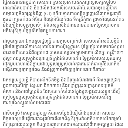
ផ្នែកធនធានធម្មជាតិ ទេសភាពស្រស់ស្អាត បេតិកភណ្ឌស្ថាបត្យកម្មបែប
អាណានិគមបារាំង និងផលិតផលកសិទេសចរណ៍​ដែល​បាន​ចុះបញ្ជីម៉ាក
សម្គាល់ភូមិសាស្រ្តទំនិញ (
GI)
ហើយ​មាន​ភាព​ល្បីល្បាញលើឆាកអន្តរជាតិ
ដូចជា ម្រេចកំពត អំបិល និងផ្កាអំបិលកំពត ទឹកត្រីកំពត ព្រមទាំងធុរេនកំពត
និងគ្រឿងសមុទ្រស្រស់ៗ ដែលសុទ្ធសឹងជាធនធានដ៏មានតម្លៃសម្រាប់ការ
អភិវឌ្ឍទីក្រុងច្នៃប្រឌិតផ្នែកម្ហូបអាហារ។
ជាមួយគ្នានេះ ឯកឧត្តមរដ្ឋមន្ត្រី បានគូសបញ្ជាក់ថា ទេសចរណ៍សម័យថ្មីមិន
ត្រឹមតែផ្តោតលើការទស្សនាទេសភាពប៉ុណ្ណោះទេ ប៉ុន្តែភ្ញៀវទេសចរចង់ទទួល
បានបទពិសោធន៍ពិតប្រាកដ តាមរយៈវប្បធម៌ ម្ហូបអាហារ សិល្បៈ តន្ត្រី។ល។
ដូច្នេះ ការចូលរួមក្នុងបណ្តាញទីក្រុងដែល​មាន​ភាព​ច្នៃប្រឌិតរបស់យូណេស្កូ
ផ្នែក​ម្ហូប​អាហារ​ នឹងក្លាយជាយុទ្ធសាស្ត្រសំខាន់ក្នុងការទាក់ទាញវិនិយោគិន
បង្កើនការប្រកួតប្រជែង និងជំរុញការអភិវឌ្ឍប្រកបដោយចីរភាព។
ឯកឧត្តមរដ្ឋមន្ត្រី ក៏​បានលើក​ទឹក​ចិត្ត និង​ជំរុញ​ដល់រាជធានី និង​ខេត្តផ្សេងៗ
ក្នុងការចុះសិក្សា ស្វែងរក ជីក​​កកាយ និងបង្ហាញនូវសក្តានុពលវប្បធម៌
អាហារ និងភាពច្នៃប្រឌិត ដែលលាក់កំបាំងនៅក្នុងមូលដ្ឋានរបស់ខ្លួន ដើម្បី
ត្រៀមខ្លួនចូលរួមក្នុងបណ្តាញទីក្រុងដែល​មាន​ភាព​ច្នៃប្រឌិតរបស់អង្គ
ការយូណេស្កូនាពេលអនាគត។
ជាទីបញ្ចប់ ឯកឧត្តមរដ្ឋមន្រ្ តី​បានសម្តែងជំនឿយ៉ាងមុតមាំថា តាមរយៈ
កិច្ចសហប្រតិបត្តិការរវាងគ្រប់ភាគីពាក់ព័ន្ធ ទី​ក្រុង​កំពតនឹងអាចលើកកម្ពស់
កិត្យានុភាពរបស់ខ្លួន និងក្លាយជាគោលដៅទេសចរណ៍ដ៏លេចធ្លោមួយ ដែល