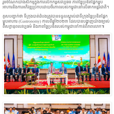
រួមចំណែកយ៉ាងសកម្មក្នុងការលើកកម្ពស់វប្បធម៌ ភាពច្នៃប្រឌិតផ្នែក​ម្ហូប​
អាហារ​ និងការអភិវឌ្ឍប្រកបដោយចីរភាពរបស់កម្ពុជានៅលើឆាកអន្តរជាតិ។
គូស​បញ្ជាក់​ថា ទី​ក្រុងបាត់ដំបងត្រូវបានទទួលស្គាល់ជាទីក្រុងច្នៃប្រឌិតផ្នែក
ម្ហូបអាហារ (
Gastronomy)
កាលពីឆ្នាំ២០២៣ ដែល​បានបង្ហាញយ៉ាងច្បាស់
ពីសក្តានុពលវប្បធម៌ និងភាពច្នៃប្រឌិតរបស់កម្ពុជាទៅ​កាន់​ពិភព​លោក​៕