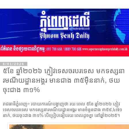
6/01/2026
៥ខែ ឆ្នាំ២០២៦ ភ្ញៀវទេសចរបរទេស មកទស្សនា
រមណីយដ្ឋានអង្គរ មានជាង ៣៥ម៉ឺននាក់, ថយ
ចុះជាង ៣១%
រាជធានីភ្នំពេញ÷ របាយការណ៍បង្ហាញថា រយៈពេល ៥ខែ ឆ្នាំ២០២៦ ភ្ញៀវ
ទេសចរបរទេស មកទស្សនារមណីយដ្ឋានអង្គរ មានចំនួនជាង ៣៥៩,៤៧១
នាក់, ថយចុះជាង ៣១% បើប្រៀបធៀបរយៈពេលដូចគ្នា នៅឆ្នាំ២០២៥។