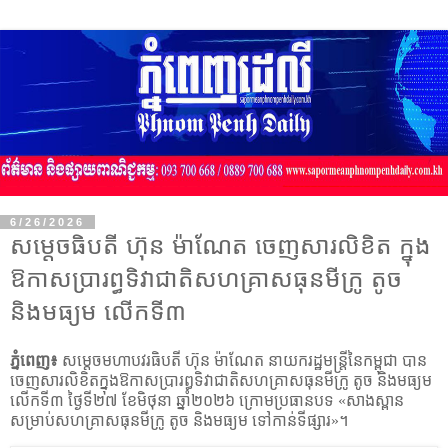
6/26/2026
សម្តេចធិបតី ហ៊ុន ម៉ាណែត ចេញសារលិខិត ក្នុង
ឱកាសប្រារព្ធទិវាជាតិសហគ្រាសធុនមីក្រូ តូច
និងមធ្យម លើកទី៣
ភ្នំពេញ៖
សម្តេចមហាបវរធិបតី ហ៊ុន ម៉ាណែត នាយករដ្ឋមន្ត្រីនៃកម្ពុជា បាន
ចេញសារលិខិតក្នុងឱកាសប្រារព្ធទិវាជាតិសហគ្រាសធុនមីក្រូ តូច និងមធ្យម
លើកទី៣ ថ្ងៃទី២៧ ខែមិថុនា ឆ្នាំ២០២៦ ក្រោមប្រធានបទ
«
សាងស្ពាន
សម្រាប់សហគ្រាសធុនមីក្រូ តូច និងមធ្យម ទៅកាន់ទីផ្សារ
»
។