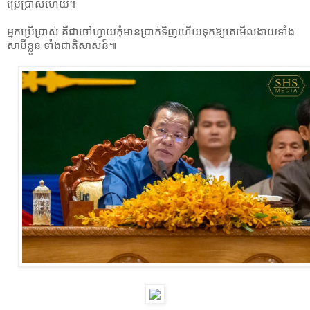
ប្រើប្រាស់ហើយ។
អ្នកប្រើប្រាស់ គឺជាចៅហ្វាយកុំមានប្រាក់ទិញហើយទុកឱ្យគេមើលងាយទាំង
សាមីខ្លួន ទាំងជាតិសាសន៍៕