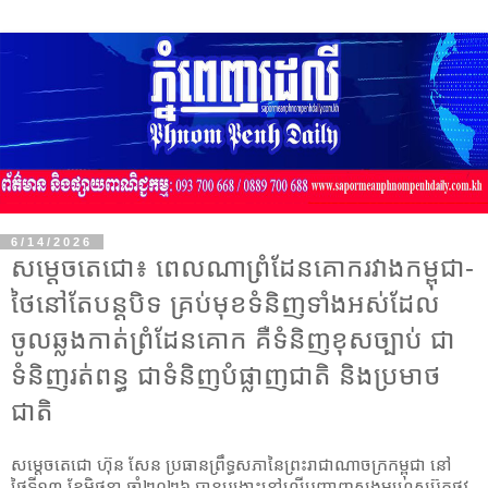
6/14/2026
សម្តេចតេជោ៖ ពេលណាព្រំដែនគោករវាងកម្ពុជា-
ថៃនៅតែបន្តបិទ គ្រប់មុខទំនិញទាំងអស់ដែល
ចូលឆ្លងកាត់ព្រំដែនគោក គឺទំនិញខុសច្បាប់ ជា
ទំនិញរត់ពន្ធ ជាទំនិញបំផ្លាញជាតិ និងប្រមាថ
ជាតិ
សម្តេចតេជោ ហ៊ុន សែន ប្រធានព្រឹទ្ធសភានៃព្រះរាជាណាចក្រកម្ពុជា នៅ
ថ្ងៃទី១៣ ខែមិថុនា ឆ្នាំ២០២៦ បានបង្ហោះនៅលើបញ្ហាញសង្គមហ្វេសប៊ុកផ្លូវ