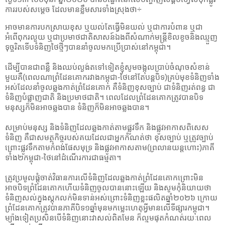
ការរបស់សម្តេច ដែលមានខ្លឹមសារទាំងស្រុងថា÷
អាចមានការបកស្រាយខុស ឬយល់តែធ្វើមិនយល់ ឬជាការបំពាន ឬជា
អំពើពុករលួយ ឬជាប្រមាថជាតិសាសន៍ឯងពីសំណាក់មន្ត្រីខិលខូចនិងឈ្មួញ
ទុច្ចរិតទើបទំនិញថៃថ្មីៗបាននាំចូលមកប្រើប្រាស់នៅកម្ពុជា។
ដើម្បីបានជាពន្លឺ និងឈប់ល្ងង់តទៅទៀតខ្ញុំសូមចង្អុលប្រាប់ចំណុចសំខាន់
មួយគឺ(ពេលណាព្រំដែនគោករវាងកម្ពុជា-ថៃនៅតែបន្តបិទ)គ្រប់មុខទំនិញទាំង
អស់ដែលនាំចូលឆ្លងកាត់ព្រំដែនគោក គឺទំនិញខុសច្បាប់ ជាទំនិញរត់ពន្ធ ជា
ទំនិញបំផ្លាញជាតិ និងប្រមាថជាតិ។ ពេលដែលព្រំដែនគោកត្រូវបានបិទ
មនុស្សក៏មិនអាចឆ្លងបាន ទំនិញក៏មិនអាចឆ្លងបាន។
សម្រាប់មនុស្ស និងទំនិញដែលឆ្លងកាត់តាមផ្លូវទឹក និងផ្លូវអាកាសពិសេស
ទំនិញ គឺជាសមត្ថកិច្ចរបស់គយដែលជាអ្នកកំណត់ថា ខុសច្បាប់ ឬត្រូវច្បាប់
ព្រោះផ្លូវទឹកតាមកំពង់ផែសមុទ្រ និងផ្លូវអាកាសតាម(ព្រលានយន្តហោះ)ភាគី
ទាំង២កម្ពុជា-ថៃនៅដំណើរការជាធម្មតា។
ត្រូវប្រមូលផ្ដុំចាត់វិធានការលើទំនិញដែលឆ្លងកាត់ព្រំដែនគោកព្រោះមិន
អាចបិទព្រំដែនគោកហើយទំនិញចូលបាននោះឡើយ និងសូមកុំនិយាយថា
ទំនិញសល់ក្នុងស្តុកលក់មិនទាន់អស់ព្រោះទំនិញខ្លះផលិតឆ្នាំ២០២៦ ក្រោយ
ព្រំដែនគោកត្រូវបានភាគីបិទ១ឆ្នាំមុនមកម្លេះហេតុអ្វីមានលើទីផ្សារកម្ពុជា។
ម្យ៉ាងទៀតប្រសិនបើទំនិញនោះវាសល់ពិតមែន ក៏ល្មមផុតកំណត់រយៈពេល