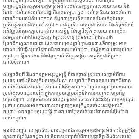
បញ្ជាក់ជូនឯកឧត្តមអនុរដ្ឋមន្ត្រី អំពីការដាក់ចេញនូវគោលនយោបាយ និង
វិធានការចាំបាច់របស់រាជរដ្ឋាភិបាលកម្ពុជា ក្នុងការគាំទ្រ និងធានាដល់ភាព
ជោគជ័យរបស់វិស័យឯកជន ក៏ដូចជាក្រុមហ៊ុនបរទេសដែលកំពុងមាន
ប្រតិបត្តិការអាជីវកម្មនៅកម្ពុជា។ រាជរដ្ឋាភិបាលកម្ពុជា​ ក៏បាន និងកំពុងខិតខំ
អភិវឌ្ឍលើការតភ្ជាប់ហេដ្ឋារចនាសម្ព័ន្ធ និងឡូជីស្ទិក តាមរយៈការពង្រីក
សមត្ថភាពកំពង់ផែស្វយ័តក្រុងព្រះសីហនុ ព្រមទាំងកំពុងកសាង
ព្រែកជីកហ្វូណនតេជោ ដែលជាគម្រោងគ្រប់គ្រងធនធានទឹកចម្រុះ មាន
គោលដៅបង្កើនប្រសិទ្ធភាពដឹកជញ្ជូនរបស់កម្ពុជា, បង្កើនភាពប្រកួតប្រជែង
កម្ពុជា, បង្កើតការងារ និងជំរុញការអភិវឌ្ឍសង្គម-សេដ្ឋកិច្ចជាតិប្រកប
ដោយចីរភាព។
សម្ដេចធិបតី និងឯកឧត្តមអនុរដ្ឋមន្ត្រី ក៏បានផ្លាស់ប្ដូរយោបល់គ្នាអំពីការ
ប្រយុទ្ធប្រឆាំងនឹងឧក្រិដ្ឋកម្មឆ្លងដែន។ សម្ដេចធិបតីបានគូសបញ្ជាក់ពីវិធាន
ការម៉ឺងម៉ាត់របស់រាជរដ្ឋាភិបាល និង​កិច្ច​សហការ​ជាមួយបណ្តាប្រទេស​នានា​
រួមទាំងសហរដ្ឋអាមេរិក ក្នុងការប្រយុទ្ធប្រឆាំងនឹងការឆបោកតាមប្រព័ន្ធ
បច្ចេកវិទ្យា។ សម្តេចធិបតីបានសង្កត់ធ្ងន់ថា វិធានការនេះនឹងត្រូវបន្តអនុវត្តជា
ប្រចាំ រហូតដល់មានការបោសសម្អាតក្រុមឧក្រិដ្ឋជនទាំងនេះឱ្យអស់ពី
កម្ពុជា។​ ឯកឧត្តមអនុរដ្ឋមន្ត្រី បាន​វាយតម្លៃ​ខ្ពស់​ចំពោះវិធាន​ការ​ដ៏ម៉ឺងម៉ាត់
របស់​កម្ពុជា។
មុននឹង​បញ្ចប់,​ សម្ដេចធិបតីបានជម្រាបឯកឧត្តមអនុរដ្ឋមន្ត្រី អំពីការវិវត្តថ្មីៗនៃ
ស្ថានភាពព្រំដែនកម្ពុជា-ថៃ និងគូសបញ្ជាក់អំពីការប្តេជ្ញាចិត្ត និងជំហររបស់