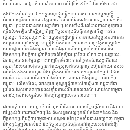
សាធារណរដ្ឋសង្គមនិយមវៀតណាម នៅថ្ងៃទី៨-៩ ខែមិថុនា ឆ្នាំ២០២៦។
ក្នុងឱកាសនៃជំនួប, ឯកឧត្ដមអនុរដ្ឋមន្ត្រីការបរទេស បានសម្ដែងនូវក្ដី
សោមនស្សរីករាយចំពោះវឌ្ឍនភាពនៃទំនាក់ទំនងរវាងសហរដ្ឋអាមេរិក និង
កម្ពុជា ព្រមទាំងបានគូសបញ្ជាក់ថា ប្រទេសទាំងពីរនៅមានកាលានុវត្តភាព
ច្រើនថែមទៀត ដើម្បីរួមគ្នាជំរុញកិច្ចសហប្រតិបត្តិការទ្វេភាគីឱ្យកាន់តែ
ស្អិតរមួត និងស៊ីជម្រៅ។ ឯកឧត្តមអនុរដ្ឋមន្ត្រី ក៏បានវាយតម្លៃខ្ពស់ចំពោះការ
សម្រេចបាននូវ «កិច្ចព្រមព្រៀងបើកចំហជើងមេឃ» ជាប្រវត្តិសាស្ត្ររវាង
សហរដ្ឋអាមេរិក និងកម្ពុជា ដែលនឹងជួយលើកកម្ពស់ទំនាក់ទំនង និង
កិច្ចសហប្រតិបត្តិការទ្វេភាគីឱ្យកាន់តែស៊ីជម្រៅថែមទៀត។ ជាមួយគ្នានេះ,
ឯកឧត្តមបានសម្ដែងនូវការពេញចិត្តចំពោះការគាំទ្ររបស់រាជរដ្ឋាភិបាល
កម្ពុជា ដែលបានបង្កលក្ខណៈងាយស្រួលដល់បណ្ដាក្រុមហ៊ុនវិនិយោគរបស់
អាមេរិក ក្នុងការបោះទុន និងពង្រីកការវិនិយោគរបស់ខ្លួននៅកម្ពុជា ដែល
ការណ៍នេះបានរួមចំណែកយ៉ាងសំខាន់ដល់ការអភិវឌ្ឍសង្គម-សេដ្ឋកិច្ច
កម្ពុជា។ លើសពីនេះ, ឯកឧត្តមអនុរដ្ឋមន្ត្រីបានលើកឡើងថា កម្ពុជាគឺជា
ប្រទេសដែលមានសក្តានុពលខ្លាំងខាងវិស័យទេសចរណ៍ ដោយសារកម្ពុជា
មានវប្បធម៌ដ៏សម្បូរបែប និងល្បីល្បាញលើសកលលោក។
ជាការឆ្លើយតប, សម្តេចធិបតី ហ៊ុន ម៉ាណែត បានសម្ដែងក្ដីរីករាយ និងវាយ
តម្លៃខ្ពស់ចំពោះភាពរីកចម្រើន និងលទ្ធផលល្អប្រសើរនៃទំនាក់ទំនង និង
កិច្ចសហប្រតិបត្តិការកម្ពុជា-សហរដ្ឋអាមេរិក ព្រមទាំងបានបញ្ជាក់ថា កម្ពុជា
នឹងបន្តជំរុញទំនាក់ទំនង និងកិច្ចសហប្រតិបត្តិការរវាងប្រទេសទាំងពីរឱ្យ
កាន់តែខ្លាំងក្លាថែមទៀត។ ទន្ទឹមនឹងនេះ, សម្ដេចធិបតី ក៏បានគូស