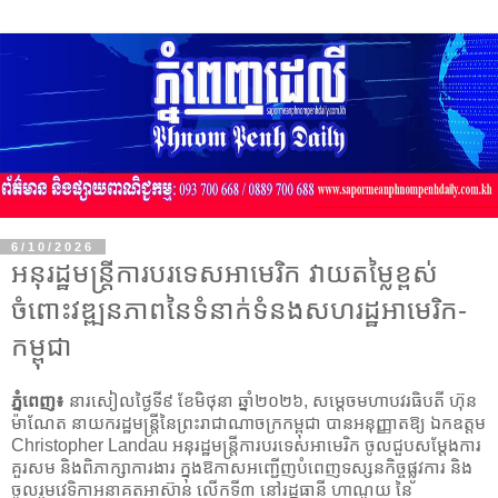
6/10/2026
អនុរដ្ឋមន្ត្រីការបរទេសអាមេរិក វាយតម្លៃខ្ពស់
ចំពោះវឌ្ឍនភាពនៃទំនាក់ទំនងសហរដ្ឋអាមេរិក-
កម្ពុជា
ភ្នំពេញ៖
នារសៀលថ្ងៃទី៩ ខែមិថុនា ឆ្នាំ២០២៦, សម្តេចមហាបវរធិបតី ហ៊ុន
ម៉ាណែត នាយករដ្ឋមន្ត្រីនៃព្រះរាជាណាចក្រកម្ពុជា បានអនុញ្ញាតឱ្យ ឯកឧត្តម
Christopher Landau អនុរដ្ឋមន្ត្រីការបរទេសអាមេរិក ចូលជួបសម្ដែងការ
គួរសម និងពិភាក្សាការងារ ក្នុងឱកាសអញ្ជើញបំពេញទស្សនកិច្ចផ្លូវការ និង
ចូលរួមវេទិកាអនាគតអាស៊ាន លើកទី៣ នៅរដ្ឋធានី ហាណូយ នៃ