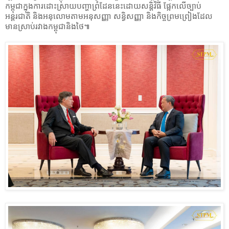
កម្ពុជាក្នុងការដោះស្រាយបញ្ហាព្រំដែននេះដោយសន្តិវិធី ផ្អែកលើច្បាប់
អន្តរជាតិ និងអនុលោមតាមអនុសញ្ញា សន្ធិសញ្ញា និងកិច្ចព្រមព្រៀងដែល
មានស្រាប់រវាងកម្ពុជានិងថៃ៕