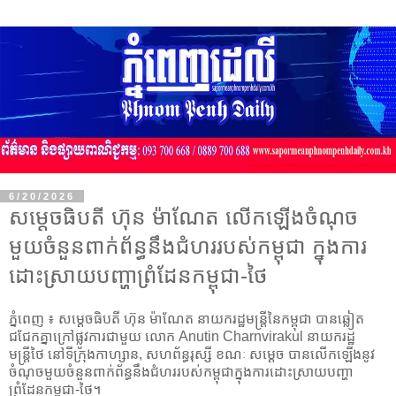
6/20/2026
សម្ដេចធិបតី ហ៊ុន ម៉ាណែត លើកឡើងចំណុច
មួយចំនួនពាក់ព័ន្ធនឹងជំហររបស់កម្ពុជា ក្នុងការ
ដោះស្រាយបញ្ហាព្រំដែនកម្ពុជា-ថៃ
ភ្នំពេញ ៖ សម្ដេចធិបតី ហ៊ុន ម៉ាណែត នាយករដ្ឋមន្ដ្រីនៃកម្ពុជា បានឆ្លៀត
ជជែកគ្នាក្រៅផ្លូវការជាមួយ លោក Anutin Charnvirakul នាយករដ្ឋ
មន្ត្រីថៃ នៅទីក្រុងកាហ្សាន, សហព័ន្ធរុស្សី ខណៈ សម្ដេច បានលើកឡើងនូវ
ចំណុចមួយចំនួនពាក់ព័ន្ធនឹងជំហររបស់កម្ពុជាក្នុងការដោះស្រាយបញ្ហា
ព្រំដែនកម្ពុជា-ថៃ។