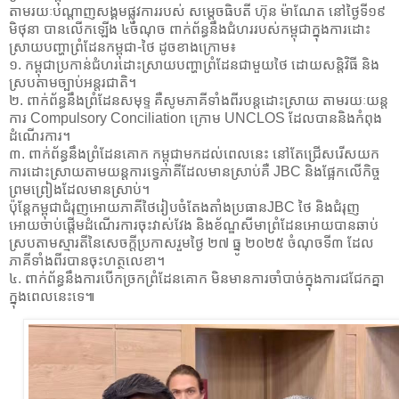
តាមរយៈបណ្តាញសង្គមផ្លូវការរបស់ សម្តេចធិបតី ហ៊ុន ម៉ាណែត នៅថ្ងៃទី១៩
មិថុនា បានលើកឡើង ៤ចំណុច ពាក់ព័ន្ធនឹងជំហររបស់កម្ពុជាក្នុងការដោះ
ស្រាយបញ្ហាព្រំដែនកម្ពុជា-ថៃ ដូចខាងក្រោម៖
១. កម្ពុជាប្រកាន់ជំហរដោះស្រាយបញ្ហាព្រំដែនជាមួយថៃ ដោយសន្តិវិធី និង
ស្របតាមច្បាប់អន្តរជាតិ។
២. ពាក់ព័ន្ធនឹងព្រំដែនសមុទ្ទ គឺសូមភាគីទាំងពីរបន្តដោះស្រាយ តាមរយៈយន្ត
ការ Compulsory Conciliation ក្រោម UNCLOS ដែលបាននិងកំពុង
ដំណើរការ។
៣. ពាក់ព័ន្ធនឹងព្រំដែនគោក កម្ពុជាមកដល់ពេលនេះ នៅតែជ្រើសរើសយក
ការដោះស្រាយតាមយន្តការទ្វេភាគីដែលមានស្រាប់គឺ JBC និងផ្អែកលើកិច្ច
ព្រមព្រៀងដែលមានស្រាប់។
ប៉ុនែ្តកម្ពុជាជំរុញអោយភាគីថៃរៀបចំតែងតាំងប្រធានJBC ថៃ និងជំរុញ
អោយចាប់ផ្តើមដំណើរការចុះវាស់វែង និងខ័ណ្ឌសីមាព្រំដែនអោយបានឆាប់
ស្របតាមស្មារតីនៃសេចក្តីប្រកាសរួមថ្ងៃ ២៧ ធ្នូ ២០២៥ ចំណុចទី៣ ដែល
ភាគីទាំងពីរបានចុះហត្ថលេខា។
៤. ពាក់ព័ន្ធនឹងការបើកច្រកព្រំដែនគោក មិនមានការចាំបាច់ក្នុងការជជែកគ្នា
ក្នុងពេលនេះទេ៕