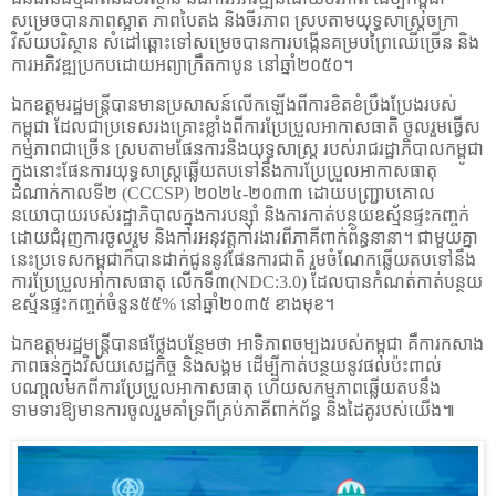
សម្រេចបានភាពស្អាត ភាពបៃតង និងចីរភាព ស្របតាមយុទ្ធសាស្រ្តចក្រា
វិស័យបរិស្ថាន សំដៅឆ្ពោះទៅសម្រេចបានការបង្កើនគម្របព្រៃឈើច្រើន និង
ការអភិវឌ្ឍប្រកបដោយអព្យាក្រឹតកាបូន នៅឆ្នាំ២០៥០។
ឯកឧត្តមរដ្ឋមន្រ្តីបានមានប្រសាសន៍លើកឡើងពីការខិតខំប្រឹងប្រែងរបស់
កម្ពុជា ដែលជាប្រទេសរងគ្រោះខ្លាំងពីការប្រែប្រួលអាកាសធាតិ ចូលរួមធ្វើស
កម្មភាពជាច្រើន ស្របតាមផែនការនិងយុទ្ធសាស្រ្ត របស់រាជរដ្ឋាភិបាលកម្ពូជា
ក្នុងនោះផែនការយុទ្ធសាស្ត្រឆ្លើយតបទៅនឹងការប្រែប្រួលអាកាសធាតុ
ដំណាក់កាលទី២ (
CCCSP)
២០២៤-២០៣៣ ដោយបញ្ជ្រាបគោល
នយោបាយរបស់រដ្ឋាភិបាលក្នុងការបន្ស៊ាំ និងការកាត់បន្ថយឧស្ម័នផ្ទះកញ្ចក់
ដោយជំរុញការចូលរួម និងការអនុវត្តការងារពីភាគីពាក់ព័ន្ធនានា។ ជាមួយគ្នា
នេះប្រទេសកម្ពុជាក៏បានដាក់ជូននូវផែនការជាតិ រួមចំណែកឆ្លើយតបទៅនឹង
ការប្រែប្រួលអាកាសធាតុ លើកទី៣(
NDC:3.0)
ដែលបានកំណត់កាត់បន្ថយ
ឧស្ម័នផ្ទះកញ្ចក់ចំនួន៥៥% នៅឆ្នាំ២០៣៥ ខាងមុខ។
ឯកឧត្តមរដ្ឋមន្រ្តីបានផថ្លែងបន្ថែមថា អាទិភាពចម្បងរបស់កម្ពុជា គឺការកសាង
ភាពធន់ក្នុងវិស័យសេដ្ឋកិច្ច និងសង្គម ដើម្បីកាត់បន្ថយនូវផលប៉ះពាល់
បណា្តលមកពីការប្រែប្រួលអាកាសធាតុ ហើយសកម្មភាពឆ្លើយតបនឹង
ទាមទារឱ្យមានការចូលរួមគាំទ្រពីគ្រប់ភាគីពាក់ព័ន្ធ និងដៃគូរបស់យើង៕