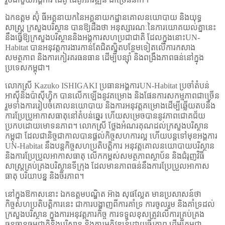
ឯកឧត្តម ស៊ុំ ធីអគ្គនាយកនៃអគ្គនាយកដ្ឋានគោលនយោបាយ និងយុទ្ធ
សាស្ត្រ ក្រសួងបរិស្ថាន បានឱ្យដឹងថា អនុស្សារណៈនៃការយោគយល់គ្នានេះ
នឹងធ្វើឱ្យក្រសួងបរិស្ថាននិងអង្គការសហប្រជាជាតិ ដែលក្នុងនោះ
UN-
Habitat
បានអនុវត្តការងារកាន់តែជិតស្និតបន្ថែមទៀតលើការកសាង
សមត្ថភាព និងការកៀរគរធនធាន ដើម្បីបន្ស៊ាំ និងពង្រឹងភាពធន់នៅក្នុង
ប្រទេសកម្ពុជា។
លោកស្រី
Kazuko ISHIGAKI
ប្រធានអង្គការ
UN-Habitat
ប្រចាំតំបន់
អាស៊ីនិងប៉ាស៊ីហ្វិក បានលើកឡើងនូវគម្រោង និងផែនការសកម្មភាពជាច្រើន
រួមទាំងការរៀបចំគោលនយោបាយ និងការអនុវត្តគម្រោងដើម្បីឆ្លើយតបនឹង
ការប្រែប្រួអាកាសធាតុនៅតំបន់ឆ្នេរ ហើយសម្រេចបាននូវភាពជោគជ័យ
ប្រកបដោយមោទនភាព។ លោកស្រី ថ្លែងអំណរគុណដល់ក្រសួងបរិស្ថាន
កម្ពុជា ដែលជានិច្ចជាកាលបានផ្តល់កិច្ចសហការល្អ ហើយបន្តទៅមុខអង្គការ
UN-Habitat
នឹងបន្តកិច្ចសហប្រតិបត្តិការ អនុវត្តគោលនយោបាយបរិស្ថាន
និងការប្រែប្រួលអាកាសធាតុ លើកកម្ពស់សមត្ថភាពស្ថាប័ន និងជំរុញវិធី
សាស្ត្រគ្រប់គ្រងបរិស្ថានទីក្រុង ដែលមានភាពធន់នឹងការប្រែប្រួលអាកាស
ធាតុ បរិយាបន្ន និងចីរភាព។
នៅក្នុងឱកាសនោះ ឯកឧត្តមបណ្ឌិត អ៊ាង សុផល្លែត មានប្រសាសន៍ថា
កិច្ចសហប្រតិបត្តិការនេះ ជាការបង្ហាញពីការគាំទ្រ ការចូលរួម និងគាំទ្រដល់
ក្រសួងបរិស្ថាន ក្នុងការអនុវត្តភារកិច្ច ការទទួលខុសត្រូវលើការគ្រប់គ្រង
ធនធានធម្មជាតិនិងបរិស្ថាន និងការអភិវឌ្ឍន៍ដោយចីរភាព ដើម្បីកម្ពុជា