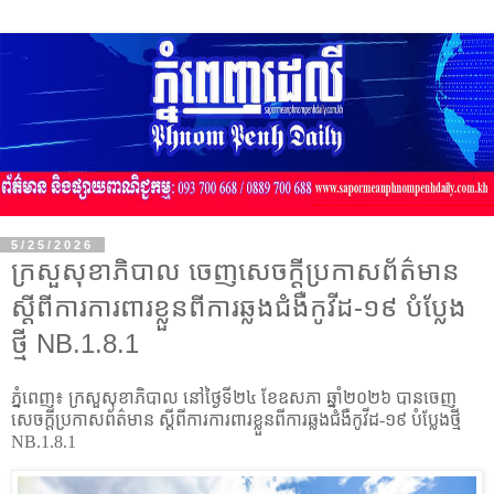
5/25/2026
ក្រសួសុខាភិបាល ចេញសេចក្តីប្រកាសព័ត៌មាន
ស្តីពីការការពារខ្លួនពីការឆ្លងជំងឺកូវីដ-១៩ បំប្លែង
ថ្មី NB.1.8.1
ភ្នំពេញ៖ ក្រសួសុខាភិបាល នៅថ្ងៃទី២៤ ខែឧសភា ឆ្នាំ២០២៦ បានចេញ
សេចក្តីប្រកាសព័ត៌មាន ស្តីពីការការពារខ្លួនពីការឆ្លងជំងឺកូវីដ-១៩ បំប្លែងថ្មី
NB.1.8.1