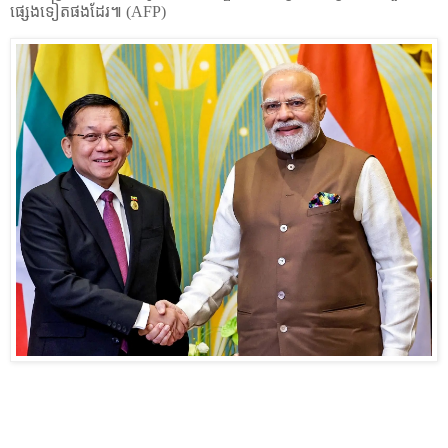
ផ្សេងទៀតផងដែរ៕ (AFP)