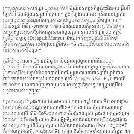
ក្រសួងការបរទេសឥណ្ឌាបានបញ្ជាក់ថា ដំណើរទស្សនកិច្ចនេះនឹងចាប់ផ្តើមពី
ថ្ងៃសៅរ៍ ដល់ថ្ងៃពុធសប្តាហ៍ក្រោយ។ ក្នុងអំឡុងពេលនេះ អតីតមេបញ្ជាការ
យោធារូបនេះ នឹងជួបពិភាក្សាការងារជាមួយនាយករដ្ឋមន្ត្រីឥណ្ឌា លោក
ណារិនដ្រា ម៉ូឌី (
Narendra Modi)
និងតំណាងធុរកិច្ចនានា ព្រមទាំងមាន
គម្រោងចូលជួបសម្តែងការគួរសមជាមួយប្រធានាធិបតីឥណ្ឌា លោកស្រី
ដ្រៅប៉ាឌី មួរមូ (
Droupadi Murmu)
ផងដែរ។ ទីក្រុងញូវដេលីរំពឹងថា
ដំណើរទស្សនកិច្ចនេះនឹងជួយពង្រឹងទំនាក់ទំនងពហុវិស័យរវាងប្រទេសទាំង
ពីរឱ្យកាន់តែស៊ីជម្រៅ។
គួររំលឹកថា លោក មីន អោងឡាំង ទើបតែស្បថចូលកាន់តំណែងជា
ប្រធានាធិបតីកាលពីខែមេសាកន្លងទៅ ដែលជាការបន្តក្តោបក្តាប់អំណាចតាម
រូបភាពស៊ីវិល បន្ទាប់ពីលោកបានដឹកនាំរដ្ឋប្រហារយោធាទម្លាក់រដ្ឋាភិបាល
ជាប់ឆ្នោតរបស់លោកស្រី អោងសាន ស៊ូជី (
Aung San Suu Kyi)
កាលពី
ឆ្នាំ២០២១ ដែលបានរុញច្រានប្រទេសនេះឱ្យធ្លាក់ចូលក្នុងសង្គ្រាមស៊ីវិល
រហូតមកដល់បច្ចុប្បន្ន។
ក្រោយការគ្រប់គ្រងដោយយោធាអស់រយៈពេល ៥ឆ្នាំ លោក មីន អោងឡាំង
បានរៀបចំការបោះឆ្នោតមួយកាលពីខែមករា ដោយផាត់ចោលគណបក្ស
របស់លោកស្រី ស៊ូជី និងមិនរាប់បញ្ចូលតំបន់ដែលគ្រប់គ្រងដោយក្រុមឧទ្ទាម
ដែលជាការបើកផ្លូវឱ្យលោក និងសម្ព័ន្ធមិត្តយោធាទទួលបានជ័យជម្នះយ៉ាង
ងាយស្រួល។ ក្នុងពិធីស្បថចូលកាន់តំណែងរបស់លោក ក៏មានការចូលរួមពី
តំណាងប្រទេសជិតខាងដូចជា ចិន ឥណ្ឌា និងថៃ ព្រមទាំងប្រទេសចំនួន ២០