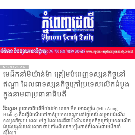
5/29/2026
មេដឹកនាំមីយ៉ាន់ម៉ា ត្រៀមបំពេញទស្សនកិច្ចនៅ
ឥណ្ឌា ដែលជាទស្សនកិច្ចក្រៅប្រទេសលើកដំបូង
ក្នុងនាមជាប្រធានាធិបតី
រ៉ង់ហ្គូន៖
ប្រធានាធិបតីមីយ៉ាន់ម៉ា លោក មីន អោងឡាំង (
Min Aung
Hlaing)
នឹងធ្វើដំណើរទៅកាន់ប្រទេសឥណ្ឌានៅថ្ងៃសៅរ៍ សម្រាប់ដំណើរ
ទស្សនកិច្ចរយៈពេល ៥ថ្ងៃ ដែលនេះគឺជាដំណើរទស្សនកិច្ចក្រៅប្រទេសលើក
ដំបូងបង្អស់របស់លោក ចាប់តាំងពីលោកឡើងកាន់តំណែងជាមេដឹកនាំ
ស៊ីវិល។