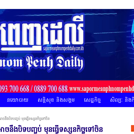
នយោបាយ
សន្តិសុខ និងសង្គម
សេដ្ឋកិច្ច
សិល្បៈ និង
ង់អាចនឹងបិទបញ្ចប់ មុនធ្វើទស្សនកិច្ចទៅចិន
ង់អាចនឹងបិទបញ្ចប់ មុនធ្វើទស្សនកិច្ចទៅចិន