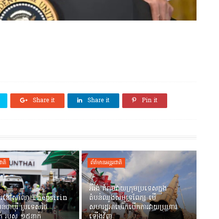
Share it
Share it
Pin it
ជាតិ
ព័ត៌មានអន្តរជាតិ
អ៊ីរ៉ង់ គំរាមវាយក្រុមប្រទេសក្នុង
ហារនៅសាលា Thepsirin
តំបន់ឈូងសមុទ្រពែក្ស បើ
តណនថាបុរី ប្រទេសថៃ
សហរដ្ឋអាមេរិកបើកការវាយប្រហារ
ក់ របួស ១៥នាក់
ឡើងវិញ