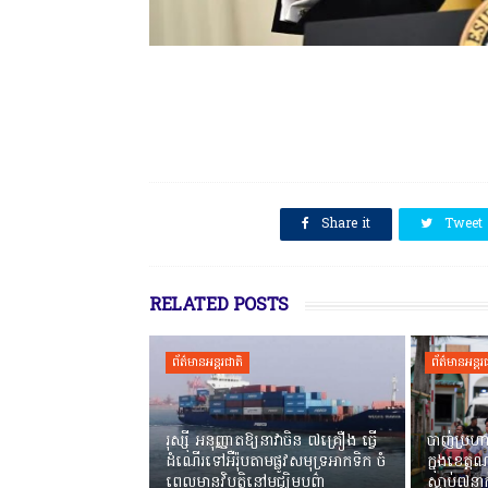
SHARE THIS
Share it
Tweet
RELATED POSTS
ព័ត៌មានអន្តរជាតិ
ព័ត៌មានអន្តរ
រុស្ស៊ី អនុញ្ញាតឱ្យនាវាចិន ៧គ្រឿង ធ្វើ
បាញ់ប្រ
ដំណើរទៅអឺរ៉ុបតាមផ្លូវសមុទ្រអាកទិក ចំ
ក្នុងខេត្
ពេលមានវិបត្តិនៅមជ្ឈិមបូព៌ា
ស្លាប់៧នា