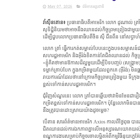
May 07, 2026
ព័ត៌មានអន្តរជាតិ
វ៉ាស៊ីនតោន៖
ប្រធានាធិបតីអាមេរិក លោក ដូណាល់ ត្
សុទិដ្ឋិនិយមថាអាចនឹងឈានដល់កិច្ចព្រមព្រៀងជាមួយអ៊ី
ដើម្បីជួបលោកប្រធានាធិបតីចិន ស៊ី ជីនពីន នៅសប្ដា
លោក ត្រាំ ធ្វើការកត់សម្គាល់បែបនេះក្នុងបទសម្ភាសន
សហរដ្ឋអាមេរិក និងអ៊ីរ៉ង់ខិតកាន់តែជិតឈានដល់ កិច្ចព្
«
ខ្ញុំគិតថាមានឱកាសដ៏ល្អមួយដើម្បីបិទបញ្ចប់ (សង្រ្
ទម្លាក់គ្រាប់បែក ក្នុងកម្រិតមួយដែលពួកគេ (អ៊ីរ៉ង់) មិន
រាយការណ៍ដែលថានៅក្រោមកិច្ចព្រមព្រៀងមួយ ទីក្រុងតេហ
ខ្ពស់ទៅកាន់សហរដ្ឋអាមេរិក។
ជុំវិញសំណួរនេះ លោក ត្រាំបានឆ្លើយថាវាមិនមែនជារឿងប្
កម្រិតខ្ពស់ទៅកាន់សហរដ្ឋអាមេរិក។ ប៉ុន្តែលោកមិនបានព
នឹងត្រូវបានដោះស្រាយយ៉ាងដូចម្ដេច
?
បើតាន សារព័ត៌មានអាមេរិក
Axios
កាលពីថ្ងៃពុធ បាន
ជិតឈានដល់ការឯកភាពគ្នាលើអនុស្សារណយោគយល់មួយ 
ខណ្ឌការងារសម្រាប់កិច្ចចរចាលម្អិតអំពីកម្មវិធីនុយក្លេអ៊