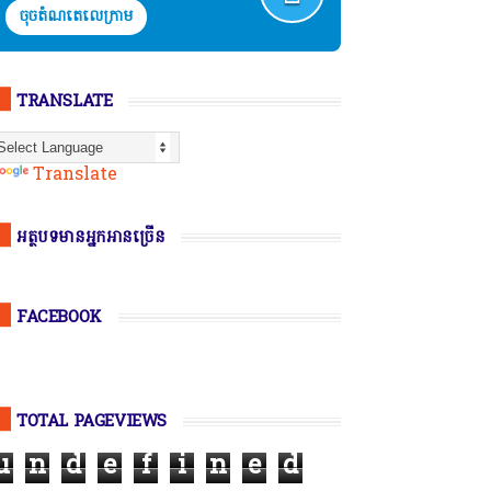
ចុចតំណតេលេក្រាម
TRANSLATE
Powered by
Translate
អត្ថបទមានអ្នកអានច្រើន
FACEBOOK
TOTAL PAGEVIEWS
u
n
d
e
f
i
n
e
d