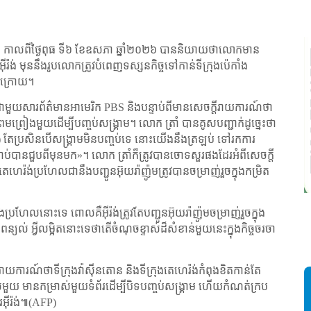
រាំ កាលពីថ្ងៃពុធ ទី៦ ខែឧសភា ឆ្នាំ២០២៦ បាននិយាយថាលោកមាន
រ៉ង់ មុននឹងរូបលោកត្រូវបំពេញទស្សនកិច្ចទៅកាន់ទីក្រុងប៉េកាំង
ហ៍ក្រោយ។
៍ជាមួយសារព័ត៌មានអាមេរិក
PBS
និងបន្ទាប់ពីមានសេចក្ដីរាយការណ៍ថា
រមព្រៀងមួយដើម្បីបញ្ចប់សង្រ្គាម។ លោក ត្រាំ បានគូសបញ្ជាក់ដូច្នេះថា
គាម) តែប្រសិនបើសង្រ្គាមមិនបញ្ចប់ទេ នោះយើងនឹងត្រឡប់ ទៅរកការ
ធ្លាប់បានជួបពីមុនមក
»
។ លោក ត្រាំក៏ត្រូវបានចោទសួរផងដែរអំពីសេចក្ដី
េរ៉ង់ប្រហែលជានឹងបញ្ជូនអ៊ុយរ៉ាញ៉ូមត្រូវបានចម្រាញ់រួចក្នុងកម្រិត
ស
រហែលនោះទេ ពោលគឺអ៊ីរ៉ង់ត្រូវតែបញ្ជូនអ៊ុយរ៉ាញ៉ូមចម្រាញ់រួចក្នុង
ដ
ន្យល់ អ្វីលម្អិតនោះទេថាតើចំណុចខ្ទាស់ដ៏សំខាន់មួយនេះក្នុងកិច្ចចរចា
រាយការណ៍ថាទីក្រុងវ៉ាស៊ីនតោន និងទីក្រុងតេហេរ៉ង់កំពុងខិតកាន់តែ
មានកម្រាស់មួយទំព័រដើម្បីបិទបញ្ចប់សង្រ្គាម ហើយកំណត់ក្រប
ែរអ៊ីរ៉ង់៕(AFP)