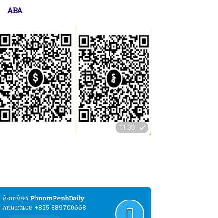
ABA
ប្បុរសជនដែលមានបំណងបរិច្ចាគដោយស្ម័គ្រចិត្ត
ល់ដំណើរការផ្សាយសារព័ត៌មាន"ភ្នំពេញដេលី" :
ABA
ទំនាក់ទំនង​​
PhnomPenhDaily
តាមរយៈលេខ +855 889700668