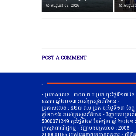
August 08, 2026
August
POST A COMMENT
.
- ប្រកាសលេខ : ៣០០ ព.ម.ប្រក ចុះថ្ងៃទី១៧ ខែ
ឧសភា ឆ្នាំ២០១៣ របស់ក្រសួងព័ត៌មាន -
ប្រកាសលេខ : ៥២៧ ព.ម.ប្រក ចុះថ្ងៃទី១៣ ខែធ្នូ
ឆ្នាំ២០១៦ របស់ក្រសួងព័ត៌មាន - វិញ្ញាបនបត្រលេ
5000071249 ចុះថ្ងៃទី២៩ ខែមិថុនា​ ឆ្នាំ ២០២១
ក្រសួងពាណិជ្ជកម្ម - វិញ្ញាបនបត្រលេខ : E008-
2100001166 របស់អគ្គនាយកដ្ឋានពន្ធដារ - លិខិ