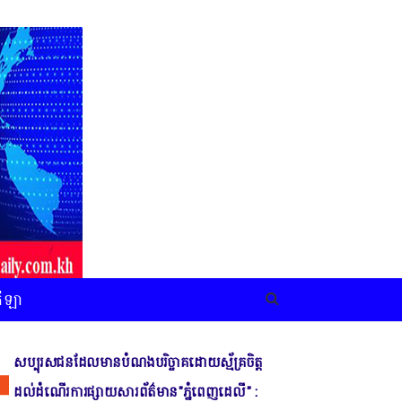
កីឡា
សប្បុរសជនដែលមានបំណងបរិច្ចាគដោយស្ម័គ្រចិត្ត
ដល់ដំណើរការផ្សាយសារព័ត៌មាន"ភ្នំពេញដេលី" :