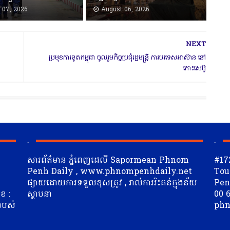
 07, 2026
August 06, 2026
NEXT
ប្រមុខការទូតកម្ពុជា ចូលរួមកិច្ចប្រជុំរដ្ឋមន្ត្រី ការបរទេសអាស៊ាន នៅ
កោះសេប៊ូ
.
.
សារព័ត៌មាន ភ្នំពេញដេលី Sapormean Phnom
#17
Penh Daily , www.phnompenhdaily.net
Tou
ផ្សាយដោយការទទួលខុសត្រូវ , រាល់ការរិះគន់ក្នុងន័យ
Penh
ខ :
ស្ថាបនា
00 6
 របស់
phn
ត