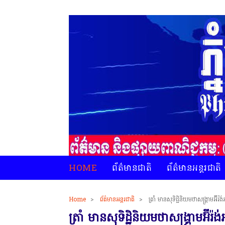
HOME
ព័ត៌មានជាតិ
ព័ត៌មានអន្តរជាតិ
Home
>
ព័ត៌មានអន្តរជាតិ
>
ត្រាំ មានសុទិដ្ឋិនិយមថាសង្រ្គាមអ៊ីរ៉
ត្រាំ មានសុទិដ្ឋិនិយមថាសង្រ្គាមអ៊ីរ៉