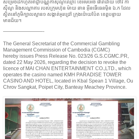
សម្រេចដកហូតអាជ្ញាបណ្ណកាស៊ីណូឈ្មោះ ខេអឹមអេច ផារាដាយ ថៅវឺ កា
ស៊ីណូ និងសណ្ឋាគារ របស់ក្រុមហ៊ុន ម៉ាយ ឆាន អុីនធើធេនម៉ិន ឯ.ក ដែល
ស្ថិតនៅភូមិក្បាលស្ពាន១ សង្កាត់អូរជ្រៅ ក្រុងប៉ោយប៉ែត ខេត្តបន្ទាយ
មានជ័យ។
————————-
The General Secretariat of the Commercial Gambling
Management Commission of Cambodia (CGMC)
hereby issues Press Release No. 023/26 G.S.CGMC.PR,
dated 22 May 2026, regarding the decision to revoke the
licence of MAI CHAN ENTERTAINMENT CO.,LTD., which
operates the casino named KMH PARADISE TOWER
CASINO AND HOTEL, located in Kbal Spean 1 Village, Ou
Chrov Sangkat, Poipet City, Banteay Meachey Province.