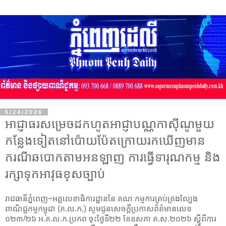
5/24/2026
អាជ្ញាធរសម្រេចដកហូតអាជ្ញាបណ្ណកាស៊ីណូមួយ
កន្លែងទៀតនៅប៉ោយប៉ែតក្រោយរកឃើញមាន
ករណីឆបោកតាមអនឡាញ ការធ្វើទារុណកម្ម និង
រក្សាទុកអាវុធខុសច្បាប់
រាជធានីភ្នំពេញ÷អគ្គលេខាធិការដ្ឋាននៃ គណៈកម្មការគ្រប់គ្រងល្បែង
ពាណិជ្ជកម្មកម្ពុជា (គ.ល.ក.) សូមជូនសេចក្តីប្រកាសព័ត៌មានលេខ
០២៣/២៦ អ.គ.ល.ក.ប្រកព ចុះថ្ងៃទី២២ ខែឧសភា គ.ស.២០២៦ ស្ដីពីការ