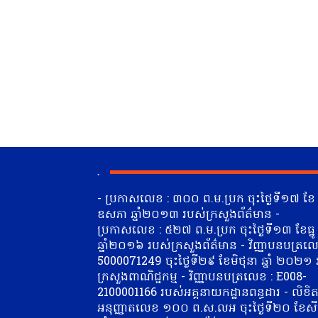
.
- ប្រកាសលេខ : ៣០០ ព.ម.ប្រក ចុះថ្ងៃទី១៧ ខែ
ឧសភា ឆ្នាំ២០១៣ របស់ក្រសួងព័ត៌មាន -
ប្រកាសលេខ : ៥២៧ ព.ម.ប្រក ចុះថ្ងៃទី១៣ ខែធ្នូ
ឆ្នាំ២០១៦ របស់ក្រសួងព័ត៌មាន - វិញ្ញាបនបត្រលេ
5000071249 ចុះថ្ងៃទី២៩ ខែមិថុនា​ ឆ្នាំ ២០២១
ក្រសួងពាណិជ្ជកម្ម - វិញ្ញាបនបត្រលេខ : E008-
2100001166 របស់អគ្គនាយកដ្ឋានពន្ធដារ - លិខិ
អនុញ្ញាតលេខ ១០០ ព.ស.លអ ចុះថ្ងៃទី២០ ខែស