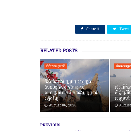
SHARE THIS
Share it
Tweet
RELATED POSTS
ព័ត៌មានអន្តរជាតិ
ព័ត៌មានអន្តរ
អ៊ីរ៉ង់ គំរាមវាយក្រុមប្រទេសក្នុង
តំបន់ឈូងសមុទ្រពែក្ស បើ
សំណើកិច្ចព
សហរដ្ឋអាមេរិកបើកការវាយប្រហារ
សិទ្ធិឱ្យអ៊
ឡើងវិញ
សមុទ្រហ័
August 06, 2026
August
PREVIOUS