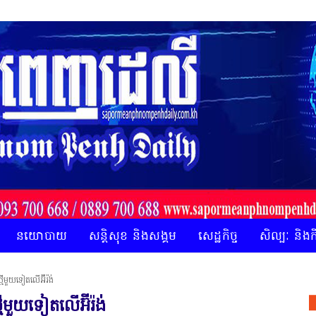
នយោបាយ
សន្តិសុខ និងសង្គម
សេដ្ឋកិច្ច
សិល្បៈ និង
ីមួយទៀតលើអ៊ីរ៉ង់
ីមួយទៀតលើអ៊ីរ៉ង់