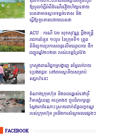
តុលាការកោះហៅជនសង្ស័យចំនួន៥រូប
ឱ្យចូលបំភ្លឺអំពីដំណើររឿងហិង្សាដោយ
ចេតនាមានស្ថានទម្ងន់ទោស និង
ធ្វើឱ្យខូចខាតដោយចេតនា
ACU : ករណី ឯម សុខសុវណ្ណ ប្ដឹងមន្ត្រី
រាជការចំនួន ១០រូប នៃក្រុមទី១ ត្រួត
ពិនិត្យការប្រកាសពន្ធលើមធ្យោបាយ ដឹក
ជញ្ជូនឆ្នាំ២០២៣ របស់ខេត្តព្រៃវែង
ក្រសួងពាណិជ្ជកម្មបង្ហាញ តម្លៃលក់រាយ
ប្រេងឥន្ធនៈ នៅតាមស្ថានីយសម្រាប់
សប្តាហ៍នេះ
តំណាងក្រុមហ៊ុន និងពលរដ្ឋរស់នៅបុរី
វិមានភ្នំពេញ គម្រោង៥ ជួបពិភាក្សាគ្នា
ស្វែងរកដំណោះស្រាយពាក់ព័ន្ធលក្ខខណ្ឌ
របស់ក្រុមហ៊ុន រួមនិងការសំណូមពរផ្សេងៗ
FACEBOOK