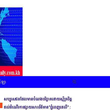
កីឡា
សប្បុរសជនដែលមានបំណងបរិច្ចាគដោយស្ម័គ្រចិត្ត
ដល់ដំណើរការផ្សាយសារព័ត៌មាន"ភ្នំពេញដេលី" :