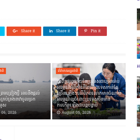
Share it
Share it
Pin it
អប
ជាតិ
ព័ត៌មានអន្តរជាតិ
ប្រព័ន្ធ​ផ្សព្វផ្សាយ​នៃ​ប្រទេស​ជាច្រើន​ចាប់
អារម្មណ៍​អំពី​ករណី​ដែល​ប្រទេស​កាន់តែ
្រមព្រៀងថ្មី អាចនឹងផ្តល់
ច្រើន​ឡើង​ៗ​លើ​ពិភពលោក​មាន​ចំណាប់​
ីរ៉ង់គ្រប់គ្រងនាវាចូលច្រក
អារម្មណ៍ល្អ​ចំពោះប្រទេសចិន​មាន​
រមូស
ការកើនឡើងជាបន្ត​បន្ទាប់​
 06, 2026
August 05, 2026