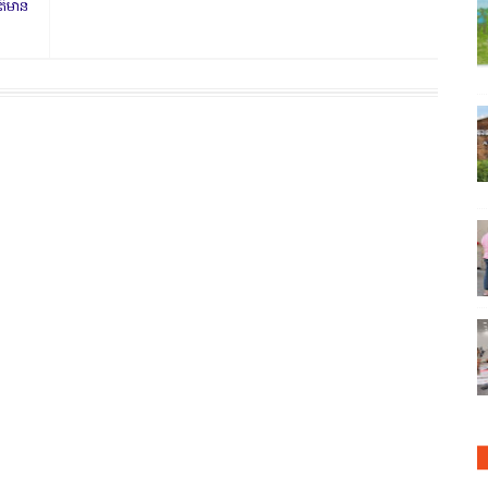
័ត៌មាន