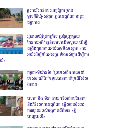
ផ្ទុះការរិះគន់ការដេញថ្លៃគម្រោង
មូលនិធិឃុំ-សង្កាត់ ក្នុងខេត្តកំពត ថាខ្វះ
តម្លាភាព
រដ្ឋបាលឃុំព្រែកក្រឹស ប្រជុំផ្សព្វផ្សាយ
ផែនការអភិវឌ្ឍន៍សាលាដើមស្នាយ ដើម្បី
ពង្រឹងគុណភាពអប់រំតាមទិសស្លោក «ការ
អប់រំដើម្បីទាំងអស់គ្នា ទាំងអស់គ្នាដើម្បីការ
់រំ»
កម្ពុជា-មីយ៉ាន់ម៉ា "ប្រទេសពីរគោលដៅ
ទេសចរណ៍តែ"ទទួលបានការគាំទ្រពីវិស័យ
ឯកជន
លោក ថឹង មិនា នាយកទីចាត់ការផែនការ
និងវិនិយោគខេត្តកំពត ឆ្លើយតបចំពោះ
ការផ្សាយរបស់អង្គភាពព័ត៌មាន «ភ្នំ
ពេញដេលី»