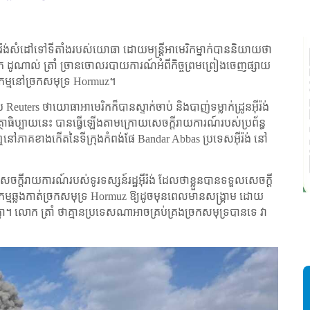
ីរ៉ង់សំដៅទៅទីតាំងរបស់យោធា ដោយមន្ត្រីអាមេរិកម្នាក់បាននិយាយថា
លោក ដូណាល់ ត្រាំ ច្រានចោលរបាយការណ៍អំពីកិច្ចព្រមព្រៀងចេញផ្សាយ
្ជកម្មនៅច្រកសមុទ្រ
Hormuz
។
ប់
Reuters
ថាយោធាអាមេរិកក៏បានស្ទាក់ចាប់ និងបាញ់ទម្លាក់ដ្រូនអ៊ីរ៉ង់
ថាធិប្បាយនេះ បានធ្វើឡើងតាមក្រោយសេចក្តីរាយការណ៍របស់ប្រព័ន្ធ
នគេឮនៅភាគខាងកើតនៃទីក្រុងកំពង់ផែ
Bandar Abbas
ប្រទេសអ៊ីរ៉ង់ នៅ
សេចក្តីរាយការណ៍របស់ទូរទស្សន៍រដ្ឋអ៊ីរ៉ង់ ដែលថាខ្លួនបានទទួលសេចក្តី
ជកម្មឆ្លងកាត់ច្រកសមុទ្រ
Hormuz
ឱ្យដូចមុនពេលមានសង្គ្រាម ដោយ
ស
ះរួមគ្នា។ លោក ត្រាំ ថាគ្មានប្រទេសណាអាចគ្រប់គ្រងច្រកសមុទ្របានទេ វា
ដ