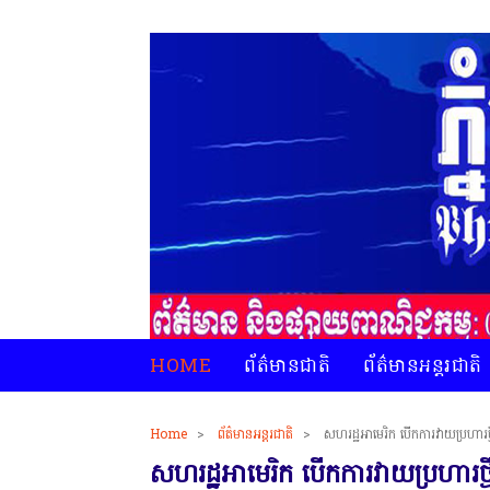
HOME
ព័ត៌មានជាតិ
ព័ត៌មានអន្តរជាតិ
Home
>
ព័ត៌មានអន្តរជាតិ
>
សហរដ្ឋអាមេរិក បើកការវាយប្រហារថ្ម
សហរដ្ឋអាមេរិក បើកការវាយប្រហារថ្ម