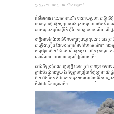
May 28, 2026
ព័ត៌មានអន្តរជាតិ
វ៉ាស៊ីនតោន៖
យោធាអាមេរិក បានវាយប្រហារជាថ្មីលើអ៊
វាត្រូវបានធ្វើឡើងប៉ុន្មានម៉ោងក្រោយប្រធានាធិបតី 
ដោយទូរទស្សន៍រដ្ឋអ៊ីរ៉ង់ ជុំវិញការស្តារចរាចរណ៍ពាណិជ
មន្ត្រីអាមេរិកដែលសុំមិនបញ្ចេញឈ្មោះរូបនោះ បានប្រា
ជាច្រើនគ្រឿង ដែលបង្កការគំរាមកំហែងផងដែរ។ ការអត្
ផ្សព្វផ្សាយអ៊ីរ៉ង់ ដែលថាសំឡេងផ្ទុះ ៣លើក ត្រូវបា
វេលារំលងអធ្រាតឈានចូលថ្ងៃព្រហស្បតិ៍។
នៅឯកិច្ចប្រជុំគណៈរដ្ឋមន្ត្រី លោក ត្រាំ បានច្រានចោល
ព្រាងមិនផ្លូវការមួយ នៃកិច្ចព្រមព្រៀងដើម្បីស្តារពាណិជ្
អ៊ីរ៉ង់ និងអូម៉ង់ គឺជាអ្នកគ្រប់គ្រងចរាចរណ៍ផ្លូវទឹកនេ
គឺជាដែនទឹកអន្តរជាតិ៕