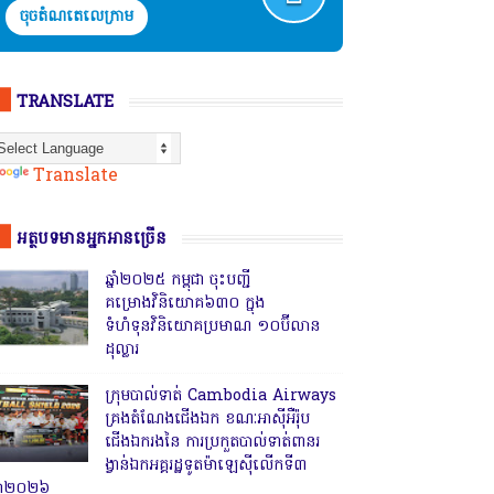
ចុចតំណតេលេក្រាម
TRANSLATE
Powered by
Translate
អត្ថបទមានអ្នកអានច្រើន
ឆ្នាំ២០២៥ កម្ពុជា ចុះបញ្ជី
គម្រោងវិនិយោគ៦៣០ ក្នុង
ទំហំទុនវិនិយោគប្រមាណ ១០ប៊ីលាន
ដុល្លារ
ក្រុមបាល់ទាត់ Cambodia Airways
គ្រងតំណែងជើងឯក ខណៈអាស៊ីអឺរ៉ុប
ជើងឯករងនៃ ការប្រកួតបាល់ទាត់ពានរ
ង្វាន់ឯកអគ្គរដ្ឋទូតម៉ាឡេស៊ីលើកទី៣
្នាំ២០២៦