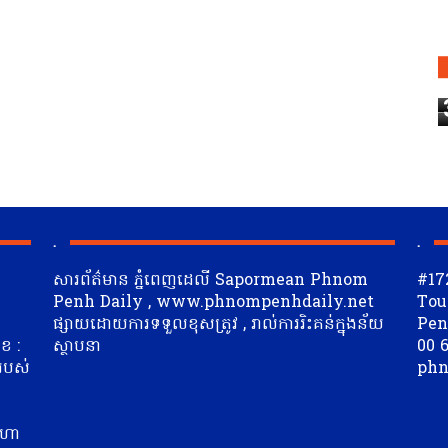
.
.
សារព័ត៌មាន ភ្នំពេញដេលី Sapormean Phnom
#17
Penh Daily , www.phnompenhdaily.net
Tou
ផ្សាយដោយការទទួលខុសត្រូវ , រាល់ការរិះគន់ក្នុងន័យ
Penh
ខ :
ស្ថាបនា
00 6
 របស់
phn
ត
ីហា