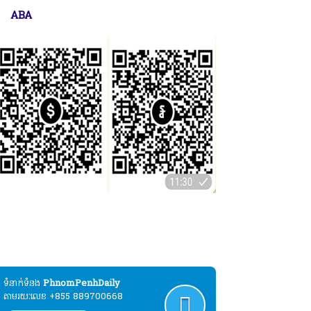
ABA
ប្បុរសជនដែលមានបំណងបរិច្ចាគដោយស្ម័គ្រចិត្ត
ល់ដំណើរការផ្សាយសារព័ត៌មាន"ភ្នំពេញដេលី" :
ABA
ទំនាក់ទំនង​​
PhnomPenhDaily
តាមរយៈលេខ +855 889700668