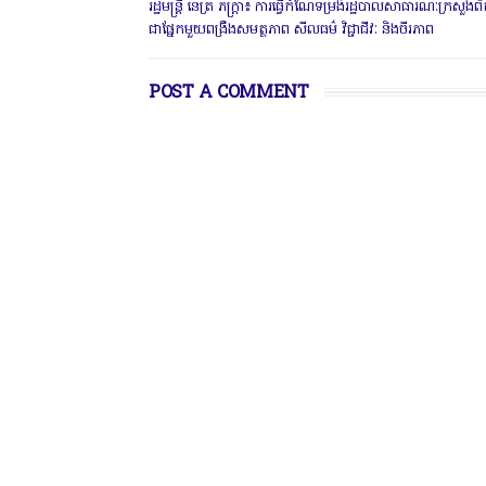
រដ្ឋមន្ត្រី នេត្រ​ ភក្ត្រា៖ ការធ្វើកំណែទម្រង់រដ្ឋបាលសាធារណៈក្រសួងព
ជាផ្នែកមួយពង្រឹងសមត្ថភាព សីលធម៌ វិជ្ជាជីវៈ និងចីរភាព
POST A COMMENT