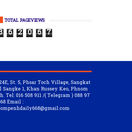
TOTAL PAGEVIEWS
3
6
2
0
6
7
24E, St. 5, Phsar Toch Village, Sangkat
l Sangke 1, Khan Russey Keo, Phnom
. Tel: 016 508 911 /( Telegram ) 088 97
68 Email :
ompenhdaily668@gmail.com