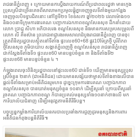
រាជធានីភ្នំពេញ ៖ ក្រោយមានការប្តឹងរាយការណ៍ពីប្រជាពលរដ្ឋថា មានក្មេង
ប្រុសស្រីជាច្រើនគេចពីសាលាមកប្រមូលផ្តុំគ្នាចេញចូលទីតាំងមួយកន្លែង
ចេញចូលបិទទ្វារជិតនោះ នៅថ្ងៃទី២១ ខែឧសភា ឆ្នាំ២០២៦ វេលាម៉ោង១១
និង០០នាទីក្រុមការងារគណៈបញ្ជាការឯកភាពខណ្ឌសែនសុខ ដឹកនាំដោយ
លោក ប្រាជ្ញ សីហា អភិបាលរង ខណ្ឌសែនសុខ និងមានការសម្របសម្រួលពី
លោក លី គីមស៊ាន ព្រះរាជអាជ្ញារងអមសាលាដំបូងរាជធានីភ្នំពេញ បានចុះ
ត្រួតពិនិត្យរដ្ឋបាលស្ថិតនៅទីតាំង ផ្ទះលេខ60+68 ផ្លូវ10ម៉ែត្រថ្មី បុរីពិភព
ថ្មីសែនសុខ ភូមិបាយ៉ាប សង្កាត់ភ្នំពេញថ្មី ខណ្ឌសែនសុខ រាជធានីភ្នំពេញ
ជាក់ស្តែងទីតាំងទី១ ផ្ទះលេខ60 មានបន្ទប់ចំនួន ៣ និងទីតាំងទី២
ផ្ទះលេខ68 មានបន្ទប់ចំនួន ៤ ។
កំឡុងពេលចុះពិនិត្យរដ្ឋបាលនៅផ្ទះលេខ60 ជាន់ទី១ ឃើញមានមនុស្សប្រុស
ស្រីចំនួន ២នាក់ (ជាអនីតិជន) ដោយមានសង្ស័យថាម្ចាស់ទីតាំងខាងលើបាន
ផ្តល់ទីតាំងសម្រាប់អនីតិជនរួមភេទ ដូច្នេះក្រុមការងារគណៈបញ្ជាឯកភាព
ខណ្ឌសែនសុខ បានឃាត់មនុស្សចំនួន ១០នាក់ ដើម្បីសួរនាំ ក្រោយពីសួរនាំ
រួចគណៈបញ្ជាឯកភាពខណ្ឌ ក៏បានប្រគល់មនុស្សទាំង១០នាក់ខាងលើ មក
ការិយាល័យជំនាញ ដើម្បីអនុវត្តតាមនីតិវិធីបន្ត។
បច្ចុប្បន្នកម្លាំងការិយាល័យនគរបាលប្រឆាំងការជួញដូរមនុស្សនិងការពារ
អនីតិជនកំពុងបន្តនីតិវិធី៕