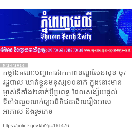
5/24/2026
កម្លាំងគណៈបញ្ជាការឯកភាពខណ្ឌសែនសុខ ចុះ
រដ្ឋបាល ឃាត់ខ្លួនមនុស្ស១០នាក់ ក្នុងនោះមាន
ម្ចាស់ទីតាំង២នាក់ប្តីប្រពន្ធ ដែលសង្ស័យផ្តល់
ទីតាំងលួចលាក់ឲ្យអនីតិជនមើលរឿងអាស
អាភាស និងរួមភេទ
https://police.gov.kh/?p=161476