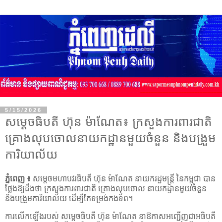
5/15/2026
សម្តេចធិបតី ហ៊ុន ម៉ាណែត៖ ក្រសួងការពារជាតិ
គ្រោងលុបចោលនាយកដ្ឋានមួយចំនួន និងបង្រួម
ការិយាល័យ
ភ្នំពេញ ៖
សម្តេចមហាបវរធិបតី ហ៊ុន ម៉ាណែត នាយករដ្ឋមន្ត្រី នៃកម្ពុជា បាន
ថ្លែងឱ្យដឹងថា ក្រសួងការពារជាតិ គ្រោងលុបចោល នាយកដ្ឋានមួយចំនួន
និងបង្រួមការិយាល័យ ដើម្បីកែទម្រង់កងទ័ព។
ការលើកឡើងរបស់ សម្តេចធិបតី ហ៊ុន ម៉ាណែត នាឱកាសអញ្ជើញជាអធិបតី