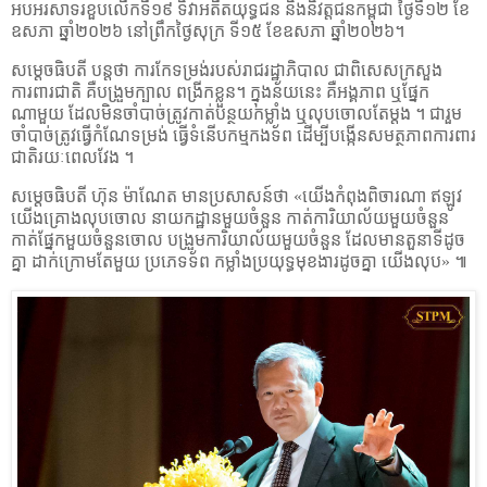
អបអរសាទរខួបលើកទី១៩ ទិវាអតីតយុទ្ធជន និងនិវត្តជនកម្ពុជា ថ្ងៃទី១២ ខែ
ឧសភា ឆ្នាំ២០២៦ នៅព្រឹកថ្ងៃសុក្រ ទី១៥ ខែឧសភា ឆ្នាំ២០២៦។
សម្ដេចធិបតី បន្ដថា ការកែទម្រង់របស់រាជរដ្ឋាភិបាល ជាពិសេសក្រសួង
ការពារជាតិ គឺបង្រួមក្បាល ពង្រីកខ្លួន។ ក្នុងន័យនេះ គឺអង្គភាព ឬផ្នែក
ណាមួយ ដែលមិនចាំបាច់ត្រូវកាត់បន្ថយកម្លាំង ឬលុបចោលតែម្ដង ។ ជារួម
ចាំបាច់ត្រូវធ្វើកំណែទម្រង់ ធ្វើទំនើបកម្មកងទ័ព ដើម្បីបង្កើនសមត្ថភាពការពារ
ជាតិរយៈពេលវែង ។
សម្ដេចធិបតី ហ៊ុន ម៉ាណែត មានប្រសាសន៍ថា
«
យើងកំពុងពិចារណា ឥឡូវ
យើងគ្រោងលុបចោល នាយកដ្ឋានមួយចំនួន កាត់ការិយាល័យមួយចំនួន
កាត់ផ្នែកមួយចំនួនចោល បង្រួមការិយាល័យមួយចំនួន ដែលមានតួនាទីដូច
គ្នា ដាក់ក្រោមតែមួយ ប្រភេទទ័ព កម្លាំងប្រយុទ្ធមុខងារដូចគ្នា យើងលុប
»
៕