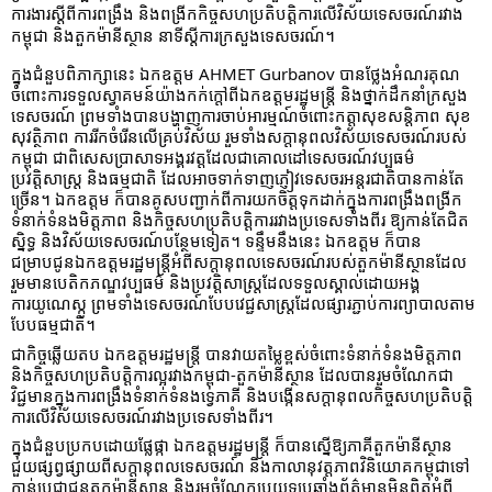
ការងារស្តីពីការពង្រឹង និងពង្រីកកិច្ចសហប្រតិបត្តិការលើវិស័យទេសចរណ៍រវាង
កម្ពុជា និងតួកម៉ានីស្ថាន នាទីស្តីការក្រសួងទេសចរណ៍។
ក្នុងជំនួបពិភាក្សានេះ ឯកឧត្តម AHMET Gurbanov បានថ្លែងអំណរគុណ
ចំពោះការទទួលស្វាគមន៍យ៉ាងកក់ក្តៅពីឯកឧត្តមរដ្ឋមន្រ្តី និងថ្នាក់ដឹកនាំក្រសួង
ទេសចរណ៍ ព្រមទាំងបានបង្ហាញការចាប់អារម្មណ៍ចំពោះកត្តាសុខសន្តិភាព សុខ
សុវត្ថិភាព ការរីកចំរើនលើគ្រប់វិស័យ រួមទាំងសក្តានុពលវិស័យទេសចរណ៍របស់
កម្ពុជា ជាពិសេសប្រាសាទអង្គរវត្តដែលជាគោលដៅទេសចរណ៍វប្បធម៌ 
ប្រវត្តិសាស្ត្រ និងធម្មជាតិ ដែលអាចទាក់ទាញភ្ញៀវទេសចរអន្តរជាតិបានកាន់តែ
ច្រើន។ ឯកឧត្តម ក៏បានគូសបញ្ជាក់ពីការយកចិត្តទុកដាក់ក្នុងការពង្រឹងពង្រីក
ទំនាក់ទំនងមិត្តភាព និងកិច្ចសហប្រតិបត្តិការរវាងប្រទេសទាំងពីរ ឱ្យកាន់តែជិត
ស្និទ្ធ និងវិស័យទេសចរណ៍បន្ថែមទៀត។ ទន្ទឹមនឹងនេះ ឯកឧត្តម ក៏បាន
ជម្រាបជូនឯកឧត្តមរដ្ឋមន្រ្តីអំពីសក្តានុពលទេសចរណ៍របស់តួកម៉ានីស្ថានដែល
រួមមានបេតិកភណ្ឌវប្បធម៌ និងប្រវត្តិសាស្រ្តដែលទទួលស្គាល់ដោយអង្គ
ការយូណេស្កូ ព្រមទាំងទេសចរណ៍បែបវេជ្ជសាស្រ្តដែលផ្សារភ្ជាប់ការព្យាបាលតាម
បែបធម្មជាតិ។
ជាកិច្ចឆ្លើយតប ឯកឧត្តមរដ្ឋមន្ត្រី បានវាយតម្លៃខ្ពស់ចំពោះទំនាក់ទំនងមិត្តភាព 
និងកិច្ចសហប្រតិបត្តិការល្អរវាងកម្ពុជា-តួកម៉ានីស្ថាន ដែលបានរួមចំណែកជា
វិជ្ជមានក្នុងការពង្រឹងទំនាក់ទំនងទ្វេភាគី និងបង្កើនសក្តានុពលកិច្ចសហប្រតិបត្តិ
ការលើវិស័យទេសចរណ៍រវាងប្រទេសទាំងពីរ។ 
ក្នុងជំនួបប្រកបដោយផ្លែផ្កា ឯកឧត្តមរដ្ឋមន្ត្រី ក៏បានស្នើឱ្យភាគីតួកម៉ានីស្ថាន 
ជួយផ្សព្វផ្សាយពីសក្តានុពលទេសចរណ៍ និងកាលានុវត្តភាពវិនិយោគកម្ពុជាទៅ
កាន់ប្រជាជនតួកម៉ានីស្ថាន និងរួមចំណែកប្រយុទ្ធប្រឆាំងព័ត៌មានមិនពិតអំពី