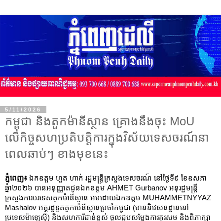
5/11/2026
កម្ពុជា និងតួកម៉ានីស្ថាន គ្រោងនឹងចុះ MoU
លើកិច្ចសហប្រតិបត្តិការក្នុងវិស័យទេសចរណ៍នា
ពេលឆាប់ៗ ខាងមុខនេះ
ភ្នំពេញ៖ 
ឯកឧត្តម ហួត ហាក់ រដ្ឋមន្ត្រីក្រសួងទេសចរណ៍ នៅថ្ងៃទី៩ ខែឧសភា 
ឆ្នំា២០២៦ បានអនុញ្ញាតជូនឯកឧត្តម AHMET Gurbanov អនុរដ្ឋមន្ត្រី
ក្រសួងការបរទេសតួកម៉ានីស្ថាន អមដោយឯកឧត្តម MUHAMMETNYYAZ 
Mashalov អគ្គរដ្ឋទូតតួកម៉េនីស្ថានប្រចាំកម្ពុជា (មាននិវេសនដ្ឋាននៅ
ប្រទេសម៉ាឡេស៊ី) និងសហការីជាន់ខ្ពស់ ចូលជួបសម្តែងការគួរសម និងពិភាក្សា