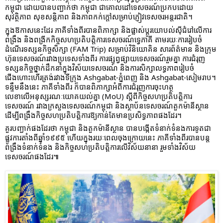
កម្ពុជា ដោយបានបញ្ជាក់ថា កម្ពុជា ជាគោលដៅទេសចរណ៍ប្រកបដោយ
សុវត្ថិភាព សុខសន្តិភាព និងភាពកក់ក្តៅសម្រាប់ភ្ញៀវទេសចរអន្តរជាតិ។
ក្នុងឱកាសនេះដែរ ភាគីទាំងពីរបានពិភាក្សា និងផ្លាស់ប្តូរយោបល់ស៊ីជំរៅលើការ
ពង្រឹង និងពង្រីកកិច្ចសហប្រតិបត្តិការទេសចរណ៍ទ្វេភាគី តាមរយៈការរៀបចំ
ដំណើរទស្សនកិច្ចសិក្សា (FAM Trip) សម្រាប់វិនិយោគិន សារព័ត៌មាន និងក្រុម
ហ៊ុនទេសចរណ៍រវាងប្រទេសទាំងពីរ ការផ្សព្វផ្សាយទេសចរណ៍រួមគ្នា ការជំរុញ
ទស្សនកិច្ចថ្នាក់ដឹកនាំក្នុងវិស័យទេសចរណ៍ និងការសិក្សាលទ្ធភាពរៀបចំ
ជើងហោះហើរត្រង់រវាងទីក្រុង Ashgabat-ភ្នំពេញ និង Ashgabat-សៀមរាប។ 
ទន្ទឹមនឹងនេះ ភាគីទាំងពីរ ក៏បានពិភាក្សាអំពីការជំរុញការចុះហត្ថ
លេខាលើអនុស្សរណៈយោគយល់គ្នា (MoU) ស្តីពីកិច្ចសហប្រតិបត្តិការ
ទេសចរណ៍ រវាងក្រសួងទេសចរណ៍កម្ពុជា និងស្ថាប័នទេសចរណ៍តួកម៉ានីស្ថាន 
ដើម្បីពង្រឹងកិច្ចសហប្រតិបត្តិការឱ្យកាន់តែមានប្រសិទ្ធភាពផងដែរ។
គួរបញ្ជាក់ផងដែរថា កម្ពុជា និងតួកម៉ានីស្ថាន បានបង្កើតទំនាក់ទំនងការទូតជា
ផ្លូវការតាំងពីឆ្នាំ១៩៩៥ ហើយក្នុងរយៈពេលចុងក្រោយនេះ ភាគីទាំងពីរបានបន្ត
ពង្រឹងទំនាក់ទំនង និងកិច្ចសហប្រតិបត្តិការលើវិស័យនានា រួមទាំងវិស័យ
ទេសចរណ៍ផងដែរ៕