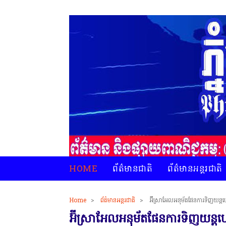
HOME
ព័ត៌មានជាតិ
ព័ត៌មានអន្តរជាតិ
Home
>
ព័ត៌មានអន្តរជាតិ
>
អ៊ីស្រាអែលអនុម័តផែនការទិញយន្តហោ
អ៊ីស្រាអែលអនុម័តផែនការទិញយន្តហោ