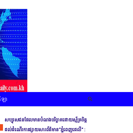
កីឡា
សប្បុរសជនដែលមានបំណងបរិច្ចាគដោយស្ម័គ្រចិត្ត
ដល់ដំណើរការផ្សាយសារព័ត៌មាន"ភ្នំពេញដេលី" :