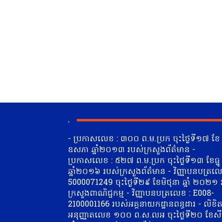
.
- ប្រកាសលេខ : ៣០០ ព.ម.ប្រក ចុះថ្ងៃទី១៧ ខែ
ឧសភា ឆ្នាំ២០១៣ របស់ក្រសួងព័ត៌មាន -
ប្រកាសលេខ : ៥២៧ ព.ម.ប្រក ចុះថ្ងៃទី១៣ ខែធ្នូ
ឆ្នាំ២០១៦ របស់ក្រសួងព័ត៌មាន - វិញ្ញាបនបត្រលេ
5000071249 ចុះថ្ងៃទី២៩ ខែមិថុនា​ ឆ្នាំ ២០២១
ក្រសួងពាណិជ្ជកម្ម - វិញ្ញាបនបត្រលេខ : E008-
2100001166 របស់អគ្គនាយកដ្ឋានពន្ធដារ - លិខិ
អនុញ្ញាតលេខ ១០០ ព.ស.លអ ចុះថ្ងៃទី២០ ខែស