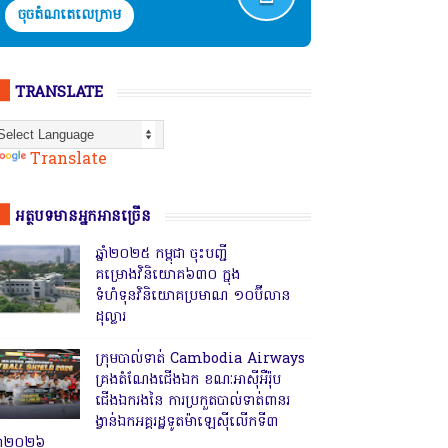
ចុចតំណតេលេក្រាម
TRANSLATE
Powered by
Translate
អត្ថបទមានអ្នកអានច្រើន
ឆ្នាំ២០២៥ កម្ពុជា ចុះបញ្ជី
គម្រោងវិនិយោគ៦៣០ ក្នុង
ទំហំទុនវិនិយោគប្រមាណ ១០ប៊ីលាន
ដុល្លារ
ក្រុមបាល់ទាត់ Cambodia Airways
គ្រងតំណែងជើងឯក ខណៈអាស៊ីអឺរ៉ុប
ជើងឯករងនៃ ការប្រកួតបាល់ទាត់ពានរ
ង្វាន់ឯកអគ្គរដ្ឋទូតម៉ាឡេស៊ីលើកទី៣
្នាំ២០២៦