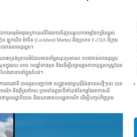
្ដល់ការអនុម័តចុងក្រោយលើផែនការទិញយន្តហោះចម្បាំងកម្រិតខ្ពស់
ហ៊ុន ឡុកឃីត ម៉ាទីន (
Lockheed Martin)
និងប្រភេទ
F-15IA
ពីក្រុម
ាប់ពាន់លានដុល្លារ។
យោធាទ្រង់ទ្រាយធំដែលមានតម្លៃសរុបប្រមាណ ១១៩ពាន់លានដុល្លារ
្នុងរយៈពេល ១០ឆ្នាំខាងមុខ និងដើម្បីរក្សាឧត្តមភាពយុទ្ធសាស្ត្រដែន
កំហែងនានានៅក្នុងតំបន់។
ារពារជាតិ បានគូសបញ្ជាក់ថា សង្គ្រាមជាមួយអ៊ីរ៉ង់នាពេលថ្មីៗនេះ បាន
ស
អាមេរិក និងអ៊ីស្រាអែល ព្រមទាំងតួនាទីចាំបាច់នៃកម្លាំងអាកាសដ៏
ដ
ជាមួយរដ្ឋាភិបាល និងយោធាសហរដ្ឋអាមេរិក ដើម្បីបញ្ចប់កិច្ចព្រម