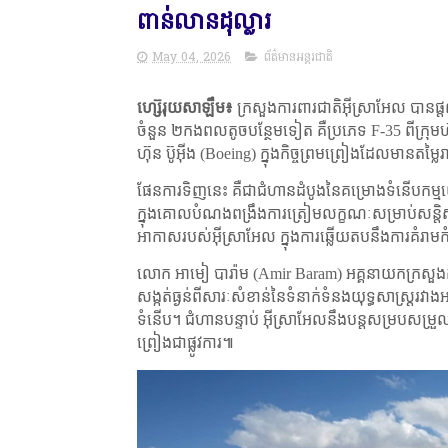
ពាន់លានដុល្លារ
May 04, 2026
ព័ត៌មានអន្តរជាតិ
ហ្ស៊េរុយសាឡឹម៖
ក្រសួងការពារជាតិអ៊ីស្រាអែល បានផ
ចំនួន ២កងពលតូចបន្ថែមទៀត គឺប្រភេទ
F-35
ពីក្រុម
ហ៊ុន ប៊ូអ៊ីង (
Boeing)
ក្នុងកិច្ចព្រមព្រៀងដែលមានតម្លៃរ
ផែនការទិញនេះ គឺជាជំហានដំបូងនៃគម្រោងទំនើបកម្ម
ក្នុងគោលបំណងពង្រឹងការត្រៀមលក្ខណៈសម្រាប់សន្តិសុខក
អាកាសរបស់អ៊ីស្រាអែល ក្នុងការឆ្លើយតបនឹងការគំរាម
លោក អាមៀ បារ៉ាម (
Amir Baram)
អគ្គនាយកក្រសួងក
សង្កត់ធ្ងន់ពីសារៈសំខាន់នៃទំនាក់ទំនងយុទ្ធសាស្ត្ររវាង
ទំនើប។ ជំហានបន្ទាប់ អ៊ីស្រាអែលនឹងបន្តសម្របសម្រួល
ព្រៀងជាផ្លូវការ៕