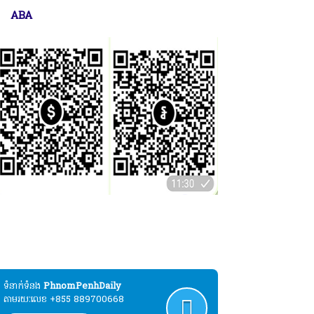
ABA
ប្បុរសជនដែលមានបំណងបរិច្ចាគដោយស្ម័គ្រចិត្ត
ល់ដំណើរការផ្សាយសារព័ត៌មាន"ភ្នំពេញដេលី" :
ABA
ទំនាក់ទំនង​​
PhnomPenhDaily
តាមរយៈលេខ +855 889700668