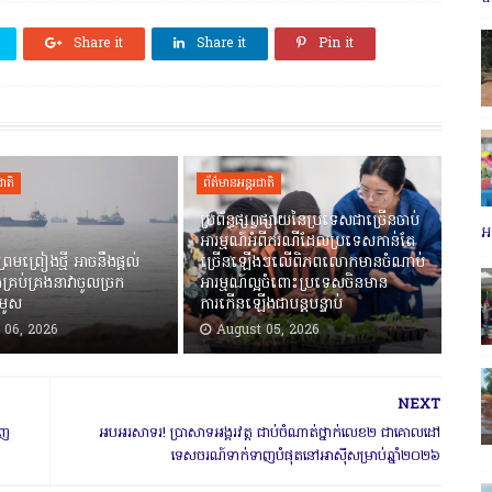
Share it
Share it
Pin it
ជាតិ
ព័ត៌មានអន្តរជាតិ
ប្រព័ន្ធ​ផ្សព្វផ្សាយ​នៃ​ប្រទេស​ជាច្រើន​ចាប់
អប
អារម្មណ៍​អំពី​ករណី​ដែល​ប្រទេស​កាន់តែ
្រមព្រៀងថ្មី អាចនឹងផ្តល់
ច្រើន​ឡើង​ៗ​លើ​ពិភពលោក​មាន​ចំណាប់​
ីរ៉ង់គ្រប់គ្រងនាវាចូលច្រក
អារម្មណ៍ល្អ​ចំពោះប្រទេសចិន​មាន​
រមូស
ការកើនឡើងជាបន្ត​បន្ទាប់​
 06, 2026
August 05, 2026
NEXT
ាញ
អបអរសាទរ! ប្រាសាទអង្គរវត្ត ជាប់ចំណាត់ថ្នាក់លេខ២ ជាគោលដៅ
ទេសចរណ៍ទាក់ទាញបំផុតនៅអាស៊ីសម្រាប់ឆ្នាំ២០២៦