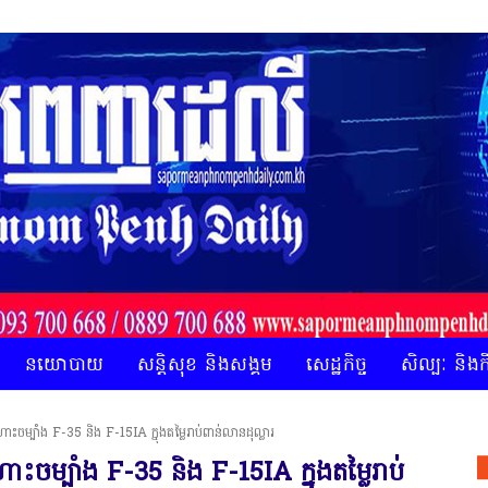
នយោបាយ
សន្តិសុខ និងសង្គម
សេដ្ឋកិច្ច
សិល្បៈ និង
ះចម្បាំង F-35 និង F-15IA ក្នុងតម្លៃរាប់ពាន់លានដុល្លារ
ះចម្បាំង F-35 និង F-15IA ក្នុងតម្លៃរាប់