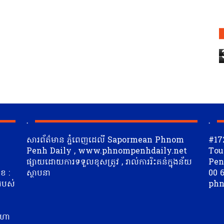
.
.
សារព័ត៌មាន ភ្នំពេញដេលី Sapormean Phnom
#17
Penh Daily , www.phnompenhdaily.net
Tou
ផ្សាយដោយការទទួលខុសត្រូវ , រាល់ការរិះគន់ក្នុងន័យ
Penh
ខ :
ស្ថាបនា
00 6
 របស់
phn
ត
ីហា