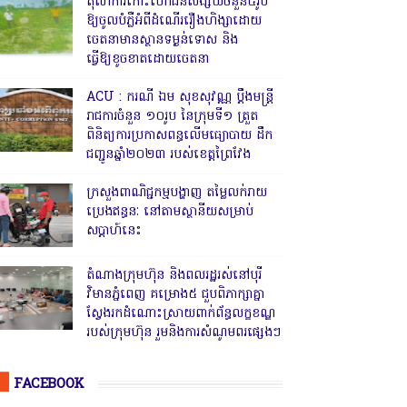
តុលាការកោះហៅជនសង្ស័យចំនួន៥រូប
ឱ្យចូលបំភ្លឺអំពីដំណើររឿងហិង្សាដោយ
ចេតនាមានស្ថានទម្ងន់ទោស និង
ធ្វើឱ្យខូចខាតដោយចេតនា
ACU : ករណី ឯម សុខសុវណ្ណ ប្ដឹងមន្ត្រី
រាជការចំនួន ១០រូប នៃក្រុមទី១ ត្រួត
ពិនិត្យការប្រកាសពន្ធលើមធ្យោបាយ ដឹក
ជញ្ជូនឆ្នាំ២០២៣ របស់ខេត្តព្រៃវែង
ក្រសួងពាណិជ្ជកម្មបង្ហាញ តម្លៃលក់រាយ
ប្រេងឥន្ធនៈ នៅតាមស្ថានីយសម្រាប់
សប្តាហ៍នេះ
តំណាងក្រុមហ៊ុន និងពលរដ្ឋរស់នៅបុរី
វិមានភ្នំពេញ គម្រោង៥ ជួបពិភាក្សាគ្នា
ស្វែងរកដំណោះស្រាយពាក់ព័ន្ធលក្ខខណ្ឌ
របស់ក្រុមហ៊ុន រួមនិងការសំណូមពរផ្សេងៗ
FACEBOOK