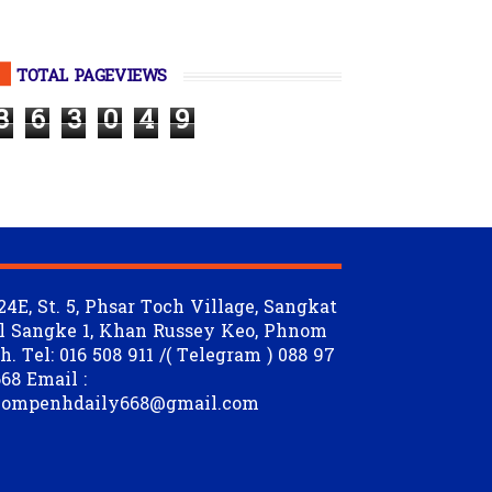
TOTAL PAGEVIEWS
3
6
3
0
4
9
24E, St. 5, Phsar Toch Village, Sangkat
l Sangke 1, Khan Russey Keo, Phnom
. Tel: 016 508 911 /( Telegram ) 088 97
68 Email :
ompenhdaily668@gmail.com