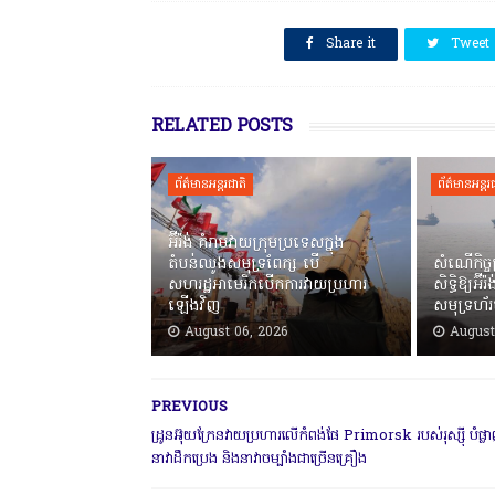
SHARE THIS
Share it
Tweet
RELATED POSTS
ព័ត៌មានអន្តរជាតិ
ព័ត៌មានអន្តរ
អ៊ីរ៉ង់ គំរាមវាយក្រុមប្រទេសក្នុង
តំបន់ឈូងសមុទ្រពែក្ស បើ
សំណើកិច្ចព
សហរដ្ឋអាមេរិកបើកការវាយប្រហារ
សិទ្ធិឱ្យអ៊
ឡើងវិញ
សមុទ្រហ័
August 06, 2026
August
PREVIOUS
ដ្រូនអ៊ុយក្រែនវាយប្រហារលើកំពង់ផែ Primorsk របស់រុស្ស៊ី បំផ្ល
នាវាដឹកប្រេង និងនាវាចម្បាំងជាច្រើនគ្រឿង