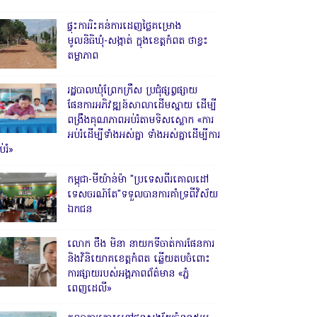
ផ្ទុះការរិះគន់ការដេញថ្លៃគម្រោង
មូលនិធិឃុំ-សង្កាត់ ក្នុងខេត្តកំពត ថាខ្វះ
តម្លាភាព
រដ្ឋបាលឃុំព្រែកក្រឹស ប្រជុំផ្សព្វផ្សាយ
ផែនការអភិវឌ្ឍន៍សាលាដើមស្នាយ ដើម្បី
ពង្រឹងគុណភាពអប់រំតាមទិសស្លោក «ការ
អប់រំដើម្បីទាំងអស់គ្នា ទាំងអស់គ្នាដើម្បីការ
់រំ»
កម្ពុជា-មីយ៉ាន់ម៉ា "ប្រទេសពីរគោលដៅ
ទេសចរណ៍តែ"ទទួលបានការគាំទ្រពីវិស័យ
ឯកជន
លោក ថឹង មិនា នាយកទីចាត់ការផែនការ
និងវិនិយោគខេត្តកំពត ឆ្លើយតបចំពោះ
ការផ្សាយរបស់អង្គភាពព័ត៌មាន «ភ្នំ
ពេញដេលី»