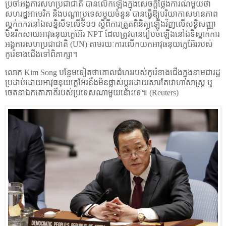
ប្រចាំអង្គការសហប្រជាជាតិ បានលើកឡើងក្នុងសេចក្ដីថ្លែងការណ៍មួយថា
សហរដ្ឋអាមេរិក និងបណ្ដាប្រទេសមួយចំនួន បានធ្វើឱ្យបរិយាកាសមានភាព
ល្អក់កករនៅឯសន្និសីទលើទី១១ ស្ដីពីការត្រួតពិនិត្យឡើងវិញលើសន្ធិសញ្ញា
មិនរីកសាយអាវុធនុយក្លេអ៊ែរ
NPT
ដែលត្រូវបានរៀបចំឡើងនៅឯទីស្នាក់ការ
អង្គការសហប្រជាជាតិ (
UN)
តាមរយៈការលើកយកអាវុធនុយក្លេអ៊ែររបស់
កូរ៉េខាងជើងទៅពិភាក្សា។
លោក
Kim Song
បន្ថែមទៀតថាគោលជំហររបស់កូរ៉េខាងជើងក្នុងនាមជារដ្ឋ
ប្រដាប់ដោយអាវុធនុយក្លេអ៊ែរនឹងមិនផ្លាស់ប្ដូរដោយសារតែវោហាសាស្ត្រ ឬ
ចេតនាឯកតោភាគីរបស់ប្រទេសណាមួយនោះទេ៕ (Reuters)