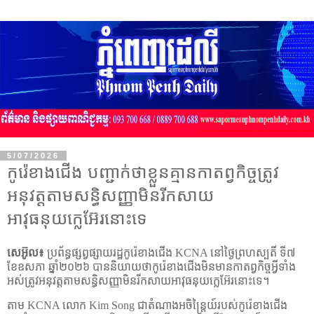
5/07/2026
កូរ៉េខាងជើង បញ្ជាក់ថាខ្លួនគ្មានកាតព្វកិច្ចត្រូវ
អនុវត្តតាមសន្ធិសញ្ញាមិនរីកសាយ
អាវុធនុយក្លេអ៊ែរនោះទេ
សេអ៊ូល៖
ប្រព័ន្ធផ្សព្វផ្សាយរដ្ឋកូរ៉េខាងជើង
KCNA
នៅថ្ងៃព្រហស្បតិ៍ ទី៧
ខែឧសភា ឆ្នាំ២០២៦ បាននិយាយថាកូរ៉េខាងជើងមិនមានកាតព្វកិច្ចអ្វីទាំង
អស់ត្រូវអនុវត្តតាមសន្ធិសញ្ញាមិនរីកសាយអាវុធនុយក្លេអ៊ែរនោះទេ។
តាម
KCNA
លោក
Kim Song
ជាតំណាងអចិន្ត្រៃយ៍របស់កូរ៉េខាងជើង