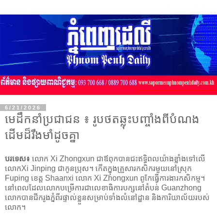
6/21/2026
មេដឹកនាំប្រជាជន ៖ រូបថតឆ្លុះបញ្ចាំងពីបំណង
ដើមដ៏រឹងមាំដូចគ្នា
បរទេស៖
លោក Xi Zhongxun ជាឪពុកបានជះឥទ្ធិពលយ៉ាងខ្លាំងទៅលើ
លោកXi Jinping ជាកូនបុ្រស។ កើតក្នុងគ្រួសារកសិករមួយនៅស្រុក
Fuping ខេត្ត Shaanxi លោក Xi Zhongxun ពូកែធ្វើការងារកសិកម្ម។
នៅពេលដែលលោកបម្រើការជាលេខាធិការបក្សនៅតំបន់ Guanzhong
លោកបានជីករូងភ្នំពីរផ្ទាល់ខ្លួនសម្រាប់ទាំងលំនៅដ្ឋាន និងការិយាល័យរបស់
លោក។