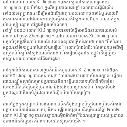
នៅពេលនោះ លោក Xi Jinping កំពុងសិក្សានៅសាកលវិទ្យាល័យ
Tsinghua ក្រុងប៉េកាំង។ ក្នុងវិស្សមកាលរដូវក្តៅ លោកបានធ្វើដំណើរ
ទៅដល់ខេត្តក្វាងទុង ដើម្បីអមដំណើរឪពុករបស់លោកចុះទៅស្វែងយល់ពី
សភាពការណ៍នៅជនបទ។ របៀបធ្វើការជាក់ស្តែងរបស់ឪពុក បានចាក់ឫស
យ៉ាងស្ងៀមស្ងាត់នៅក្នុងចិត្តរបស់លោក។
នៅឆ្នាំ ១៩៨២ លោក Xi Jinping បានចាប់ផ្តើមអាជីពនយោបាយរបស់
លោកនៅ ស្រុក Zhengding ។ នៅពេលនោះ លោក Xi Jinping បាន
បន្សល់ទុកនូវចំណាប់អារម្មណ៍ដល់មនុស្សជាច្រើនដែលថាលោក "មិនដែល
អង្គុយនៅទំនេរក្នុងការិយាល័យឡើយ"។ លោកតែងតែជិះកង់ទៅជនបទដើម្បី
ចុះត្រួតពិនិត្យនិងស្វែងយល់ពីការងារ និងរៀបចំតុនៅតាមផ្លូវ ដើម្បីឆ្លើយ
សំណួររបស់មហាជននៅនឹងកន្លែង។
នៅក្នុងលិខិតអបអរសាទរខួបកំណើតជូនលោក Xi Zhongxun ជាឪពុក
លោកXi Jinping បានសរសេរថា “លោកដូចជាគោចាស់មួយក្បាល ធ្វើការ
ដោយស្ងៀមស្ងាត់សម្រាប់ប្រជាជនចិន។ រឿងនេះបានលើកទឹកចិត្តខ្ញុំឱ្យ
លះបង់ជីវិតដើម្បីបម្រើប្រជាជន និងសងគុណប្រទេសចិន និងពុកម៉ែបង
ប្អូនជនរួមជាតិរបស់ខ្ញុំដែលបានចិញ្ចឹមបីបាច់ថែរក្សាខ្ញុំ”។
ពេលថ្លែងក្នុងសុន្ទរកថាសាធារណៈលើកដំបូងបន្ទាប់ពីត្រូវបានជ្រើសតាំងជា
អគ្គលេខាធិការនៃគណៈកម្មាធិការមជ្ឈិមបក្សកុម្មុយនីស្តចិននៅឆ្នាំ ២០១២
លោក Xi Jinping បានសន្យាយ៉ាងម៉ឺងម៉ាត់ថា “បំណងប្រាថ្នារបស់ប្រជាជន
ចំពោះជីវិតដ៏ល្អបវរ គឺជាគោលដៅតស៊ូរបស់យើង”។