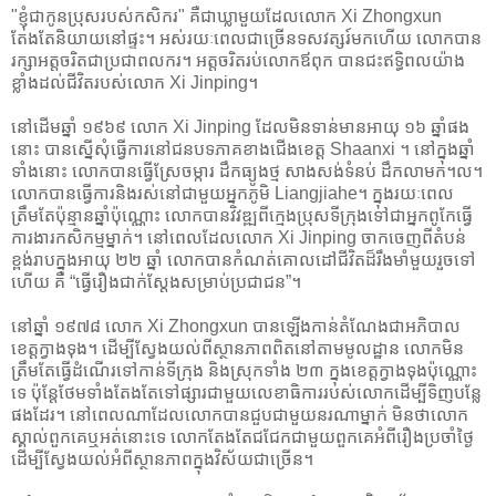
"ខ្ញុំជាកូនប្រុសរបស់កសិករ" គឺជាឃ្លាមួយដែលលោក Xi Zhongxun
តែងតែនិយាយនៅផ្ទះ។ អស់រយៈពេលជាច្រើនទសវត្សរ៍មកហើយ លោកបាន
រក្សាអត្តចរិតជាប្រជាពលករ។ អត្តចរិតរប់លោកឪពុក បានជះឥទ្ធិពលយ៉ាង
ខ្លាំងដល់ជីវិតរបស់លោក Xi Jinping។
នៅដើមឆ្នាំ ១៩៦៩ លោក Xi Jinping ដែលមិនទាន់មានអាយុ ១៦ ឆ្នាំផង
នោះ បានស្នើសុំធ្វើការនៅជនបទភាគខាងជើងខេត្ត Shaanxi ។ នៅក្នុងឆ្នាំ
ទាំងនោះ លោកបានធ្វើស្រែចម្ការ ដឹកធ្យូងថ្ម សាងសង់ទំនប់ ដឹកលាមក។ល។
លោកបានធ្វើការនិងរស់នៅជាមួយអ្នកភូមិ Liangjiahe។ ក្នុងរយៈពេល
ត្រឹមតែប៉ុន្មានឆ្នាំប៉ុណ្ណោះ លោកបានវិវឌ្ឍពីក្មេងប្រុសទីក្រុងទៅជាអ្នកពូកែធ្វើ
ការងារកសិកម្មម្នាក់។ នៅពេលដែលលោក Xi Jinping ចាកចេញពីតំបន់
ខ្ពង់រាបក្នុងអាយុ ២២ ឆ្នាំ លោកបានកំណត់គោលដៅជីវិតដ៏រឹងមាំមួយរួចទៅ
ហើយ គឺ “ធ្វើរឿងជាក់ស្តែងសម្រាប់ប្រជាជន”។
នៅឆ្នាំ ១៩៧៨ លោក Xi Zhongxun បានឡើងកាន់តំណែងជាអភិបាល
ខេត្តក្វាងទុង។ ដើម្បីស្វែងយល់ពីស្ថានភាពពិតនៅតាមមូលដ្ឋាន លោកមិន
ត្រឹមតែធ្វើដំណើរទៅកាន់ទីក្រុង និងស្រុកទាំង ២៣ ក្នុងខេត្តក្វាងទុងប៉ុណ្ណោះ
ទេ ប៉ុន្តែថែមទាំងតែងតែទៅផ្សារជាមួយលេខាធិការរបស់លោកដើម្បីទិញបន្លែ
ផងដែរ។ នៅពេលណាដែលលោកបានជួបជាមួយនរណាម្នាក់ មិនថាលោក
ស្គាល់ពួកគេឬអត់នោះទេ លោកតែងតែជជែកជាមួយពួកគេអំពីរឿងប្រចាំថ្ងៃ
ដើម្បីស្វែងយល់អំពីស្ថានភាពក្នុងវិស័យជាច្រើន។