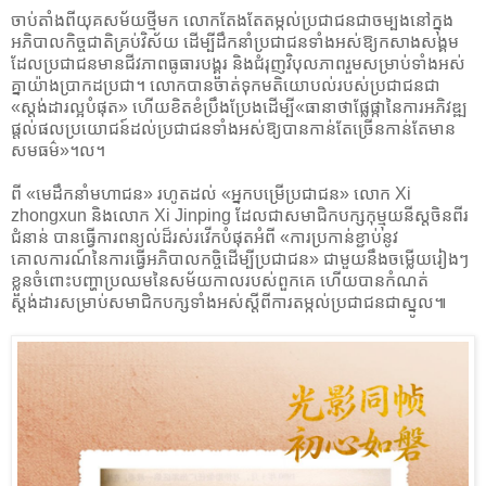
ចាប់តាំងពីយុគសម័យថ្មីមក លោកតែងតែតម្កល់ប្រជាជនជាចម្បងនៅក្នុង
អភិបាលកិច្ចជាតិគ្រប់វិស័យ ដើម្បីដឹកនាំប្រជាជនទាំងអស់ឱ្យកសាងសង្គម
ដែលប្រជាជនមានជីវភាពធូធារបង្គួរ និងជំរុញវិបុលភាពរួមសម្រាប់ទាំងអស់
គ្នាយ៉ាងប្រាកដប្រជា។ លោកបានចាត់ទុកមតិយោបល់របស់ប្រជាជនជា
«ស្តង់ដារល្អបំផុត» ហើយខិតខំប្រឹងប្រែងដើម្បី«ធានាថាផ្លែផ្កានៃការអភិវឌ្ឍ
ផ្តល់ផលប្រយោជន៍ដល់ប្រជាជនទាំងអស់ឱ្យបានកាន់តែច្រើនកាន់តែមាន
សមធម៌»។ល។
ពី «មេដឹកនាំមហាជន» រហូតដល់ «អ្នកបម្រើប្រជាជន» លោក Xi
zhongxun និងលោក Xi Jinping ដែលជាសមាជិកបក្សកុម្មុយនីស្តចិនពីរ
ជំនាន់ បានធ្វើការពន្យល់ដ៏រស់រវើកបំផុតអំពី «ការប្រកាន់ខ្ជាប់នូវ
គោលការណ៍នៃការធ្វើអភិបាលកចិ្ចដើម្បីប្រជាជន» ជាមួយនឹងចម្លើយរៀងៗ
ខ្លួនចំពោះបញ្ហាប្រឈមនៃសម័យកាលរបស់ពួកគេ ហើយបានកំណត់
ស្តង់ដារសម្រាប់សមាជិកបក្សទាំងអស់ស្តីពីការតម្កល់ប្រជាជនជាស្នូល៕